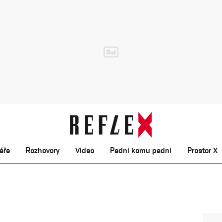
áře
Rozhovory
Video
Padni komu padni
Prostor X