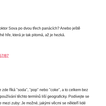
oktor Sova po dvou třech panácích? Anebo ještě
é hře, která je tak pitomá, až je hezká.
57/87
e zde říká "soda", "pop" nebo "coke", a to celkem bez
používání těchto termínů liší geograficky. Podívejte se
e mezi zuby: Je možné, jakými věcmi se někteří lidé