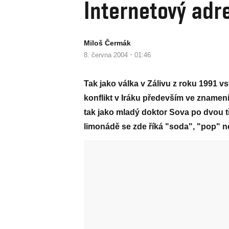
Internetový adre
Miloš Čermák
·
8. června 2004
01:46
Tak jako válka v Zálivu z roku 1991 vs
konflikt v Iráku především ve znamení
tak jako mladý doktor Sova po dvou t
limonádě se zde říká "soda", "pop" n