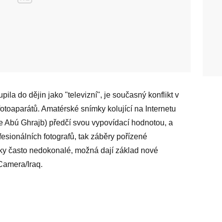
pila do dějin jako "televizní", je současný konflikt v
otoaparátů. Amatérské snímky kolující na Internetu
ce Abú Ghrajb) předčí svou vypovídací hodnotou, a
sionálních fotografů, tak záběry pořízené
icky často nedokonalé, možná dají základ nové
 Camera/Iraq.