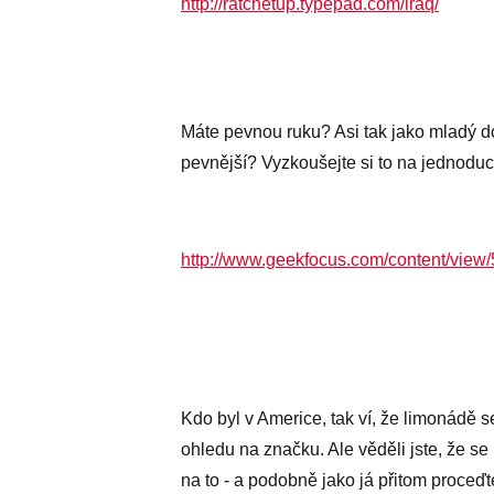
http://ratchetup.typepad.com/iraq/
Máte pevnou ruku? Asi tak jako mladý d
pevnější? Vyzkoušejte si to na jednoduch
http://www.geekfocus.com/content/view/
Kdo byl v Americe, tak ví, že limonádě s
ohledu na značku. Ale věděli jste, že se 
na to - a podobně jako já přitom proceďt