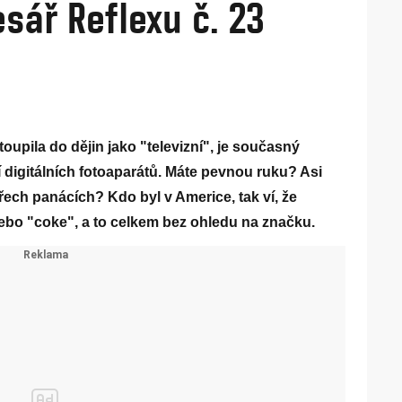
sář Reflexu č. 23
toupila do dějin jako "televizní", je současný
 digitálních fotoaparátů. Máte pevnou ruku? Asi
řech panácích? Kdo byl v Americe, tak ví, že
ebo "coke", a to celkem bez ohledu na značku.