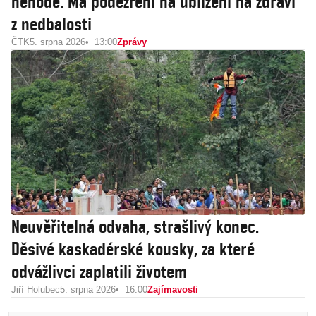
nehodě. Má podezření na ublížení na zdraví
z nedbalosti
ČTK
5. srpna 2026
13:00
Zprávy
Neuvěřitelná odvaha, strašlivý konec.
Děsivé kaskadérské kousky, za které
odvážlivci zaplatili životem
Jiří Holubec
5. srpna 2026
16:00
Zajímavosti