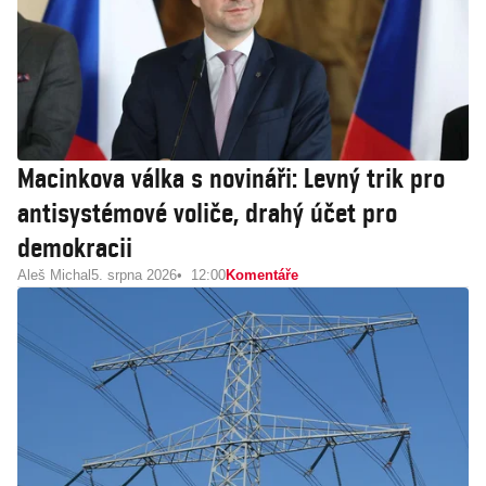
Macinkova válka s novináři: Levný trik pro
antisystémové voliče, drahý účet pro
demokracii
Aleš Michal
5. srpna 2026
12:00
Komentáře