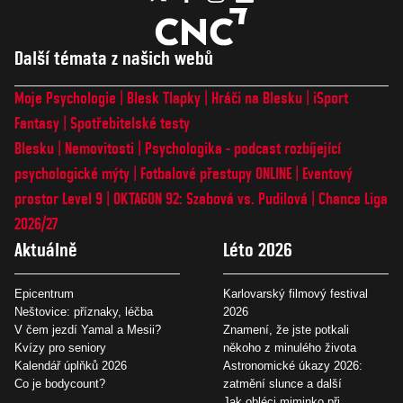
Další témata z našich webů
Moje Psychologie
Blesk Tlapky
Hráči na Blesku
iSport
Fantasy
Spotřebitelské testy
Blesku
Nemovitosti
Psychologika - podcast rozbíjející
psychologické mýty
Fotbalové přestupy ONLINE
Eventový
prostor Level 9
OKTAGON 92: Szabová vs. Pudilová
Chance Liga
2026/27
Aktuálně
Léto 2026
Epicentrum
Karlovarský filmový festival
Neštovice: příznaky, léčba
2026
V čem jezdí Yamal a Mesii?
Znamení, že jste potkali
Kvízy pro seniory
někoho z minulého života
Kalendář úplňků 2026
Astronomické úkazy 2026:
Co je bodycount?
zatmění slunce a další
Jak obléci miminko při