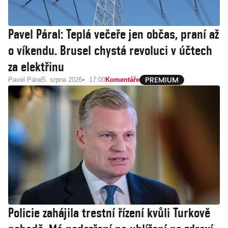
Pavel Páral: Teplá večeře jen občas, praní až
o víkendu. Brusel chystá revoluci v účtech
za elektřinu
Pavel Páral
5. srpna 2026
17:00
Komentáře
Policie zahájila trestní řízení kvůli Turkově