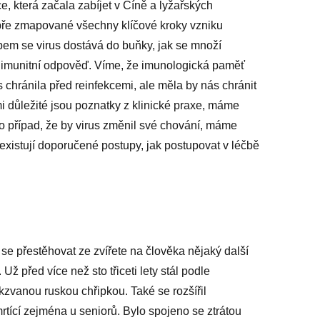
, která začala zabíjet v Číně a lyžařských
i dobře zmapované všechny klíčové kroky vzniku
bem se virus dostává do buňky, jak se množí
vá imunitní odpověď. Víme, že imunologická paměť
nás chránila před reinfekcemi, ale měla by nás chránit
 důležité jsou poznatky z klinické praxe, máme
ro případ, že by virus změnil své chování, máme
 existují doporučené postupy, jak postupovat v léčbě
e přestěhovat ze zvířete na člověka nějaký další
Už před více než sto třiceti lety stál podle
akzvanou ruskou chřipkou. Také se rozšířil
tící zejména u seniorů. Bylo spojeno se ztrátou