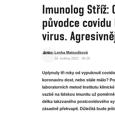
Imunolog Stříž:
původce covidu 
virus. Agresivně
Lenka Matoušková
·
16. května 2023
06:20
Uplynuly tři roky od vypuknutí covi
koronaviru dost, nebo stále málo? P
laboratorních metod Institutu klinické
vazbě na lidskou imunitu už poměrně d
délka takzvaného postcovidového syn
zásadně překvapit. Důležitá bude ješt