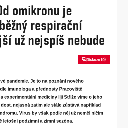
 Od omikronu je
běžný respirační
jší už nejspíš nebude
Diskuze (
0
)
dové pandemie. Je to na poznání nového
odle imunologa a přednosty Pracoviště
 a experimentální medicíny Ilji Stříže víme o jeho
ost, nejasná zatím ale stále zůstává například
dromu. Virus by však podle něj už neměl ničím
ě letošní podzimní a zimní sezóna.