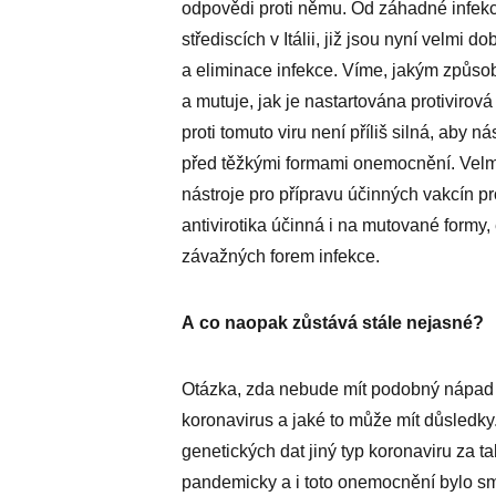
odpovědi proti němu. Od záhadné infekce
střediscích v Itálii, již jsou nyní velm
a eliminace infekce. Víme, jakým způso
a mutuje, jak je nastartována protiviro
proti tomuto viru není příliš silná, aby 
před těžkými formami onemocnění. Velmi
nástroje pro přípravu účinných vakcín p
antivirotika účinná i na mutované formy,
závažných forem infekce.
A co naopak zůstává stále nejasné?
Otázka, zda nebude mít podobný nápad s
koronavirus a jaké to může mít důsledky. 
genetických dat jiný typ koronaviru za t
pandemicky a i toto onemocnění bylo smr