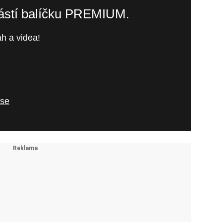
částí balíčku PREMIUM.
h a videa!
 se