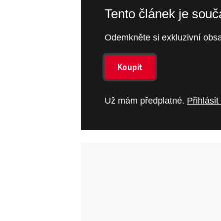
Tento článek je sou
Odemkněte si exkluzivní obsa
Koupit
Už mám předplatné.
Přihlásit