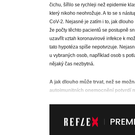
čichu, šířilo se rychleji než epidemie k
který nikoho neohrožuje. A to se s nást
CoV-2. Nejasné je zatím i to, jak dlouho
že počty těchto pacientů se postupně sni
uzavřít vztah koronavirové infekce k m
tato hypotéza spíše nepotvrzuje. Nejas
u vybraných osob, například osob s potl
nějaký čas nezbytná.
A jak dlouho může trvat, než se možn
autoimunitních onemocnění potvrdí n