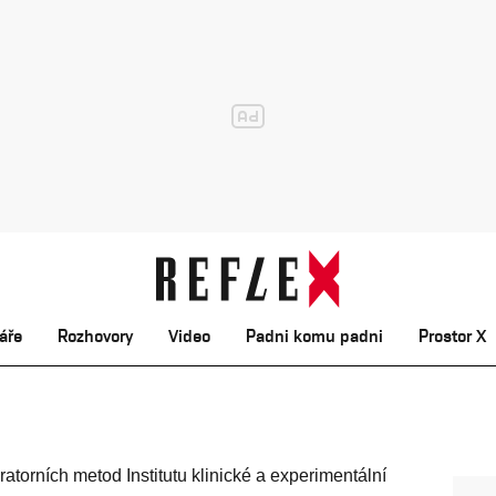
áře
Rozhovory
Video
Padni komu padni
Prostor X