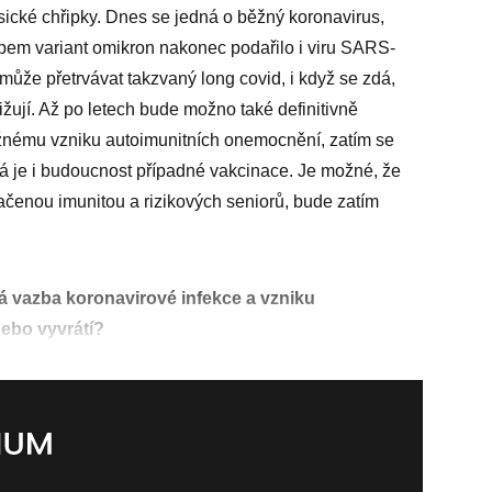
lasické chřipky. Dnes se jedná o běžný koronavirus,
upem variant omikron nakonec podařilo i viru SARS-
 může přetrvávat takzvaný long covid, i když se zdá,
žují. Až po letech bude možno také definitivně
ožnému vzniku autoimunitních onemocnění, zatím se
ná je i budoucnost případné vakcinace. Je možné, že
ačenou imunitou a rizikových seniorů, bude zatím
á vazba koronavirové infekce a vzniku
ebo vyvrátí?