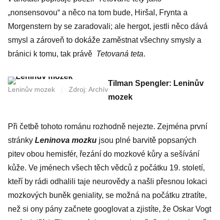
„nonsensovou“ a něco na tom bude, Hiršal, Frynta a
Morgenstern by se zaradovali; ale hergot, jestli něco dává
smysl a zároveň to dokáže zaměstnat všechny smysly a
bránici k tomu, tak právě
Tetovaná teta
.
Tilman Spengler: Leninův
Leninův mozek
|
Zdroj: Archív
mozek
Při četbě tohoto románu rozhodně nejezte. Zejména první
stránky
Leninova mozku
jsou plné barvitě popsaných
pitev obou hemisfér, řezání do mozkové kůry a sešívání
kůže. Ve jménech všech těch vědců z počátku 19. století,
kteří by rádi odhalili taje neurovědy a našli přesnou lokaci
mozkových buněk geniality, se možná na počátku ztratíte,
než si ony pány začnete googlovat a zjistíte, že Oskar Vogt