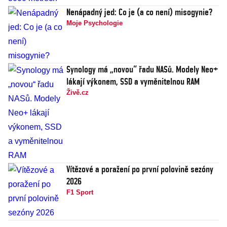
Nenápadný jed: Co je (a co není) misogynie?
Moje Psychologie
Synology má „novou“ řadu NASů. Modely Neo+
lákají výkonem, SSD a vyměnitelnou RAM
Živě.cz
Vítězové a poražení po první polovině sezóny
2026
F1 Sport