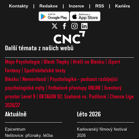
Kontakty
Redakce
Inzerce
RSS
Kariéra
Další témata z našich webů
Moje Psychologie
Blesk Tlapky
Hráči na Blesku
iSport
Fantasy
Spotřebitelské testy
Blesku
Nemovitosti
Psychologika - podcast rozbíjející
psychologické mýty
Fotbalové přestupy ONLINE
Eventový
prostor Level 9
OKTAGON 92: Szabová vs. Pudilová
Chance Liga
2026/27
Aktuálně
Léto 2026
Epicentrum
Karlovarský filmový festival
Neštovice: příznaky, léčba
2026