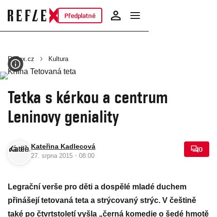
Předplatné
Reflex.cz
Kultura
Tetka s kérkou a centrum
Leninovy geniality
Kateřina Kadlecová
0
·
27. srpna 2015
08:00
Legrační verše pro děti a dospělé mladé duchem
přinášejí tetovaná teta a strýcovaný strýc. V češtině
také po čtvrtstoletí vyšla „černá komedie o šedé hmotě