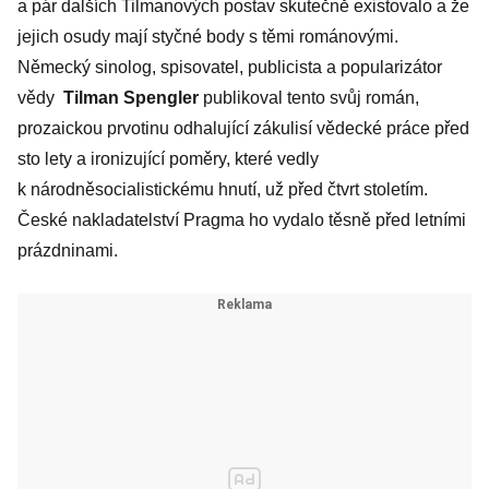
a pár dalších Tilmanových postav skutečně existovalo a že
jejich osudy mají styčné body s těmi románovými.
Německý sinolog, spisovatel, publicista a popularizátor
vědy
Tilman Spengler
publikoval tento svůj román,
prozaickou prvotinu odhalující zákulisí vědecké práce před
sto lety a ironizující poměry, které vedly
k národněsocialistickému hnutí, už před čtvrt stoletím.
České nakladatelství Pragma ho vydalo těsně před letními
prázdninami.