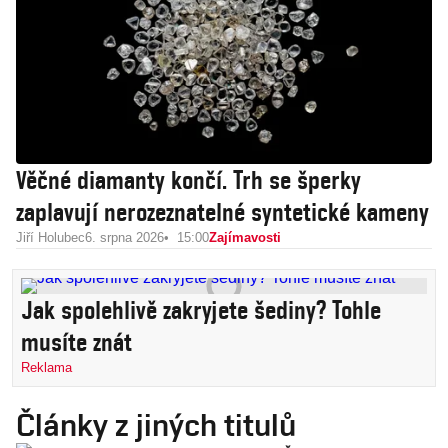
Věčné diamanty končí. Trh se šperky
zaplavují nerozeznatelné syntetické kameny
Jiří Holubec
6. srpna 2026
15:00
Zajímavosti
Jak spolehlivě zakryjete šediny? Tohle
musíte znát
Reklama
Články z jiných titulů