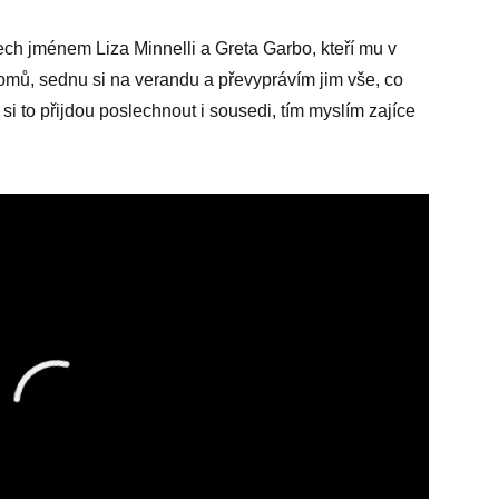
sech jménem Liza Minnelli a Greta Garbo, kteří mu v
domů, sednu si na verandu a převyprávím jim vše, co
i to přijdou poslechnout i sousedi, tím myslím zajíce