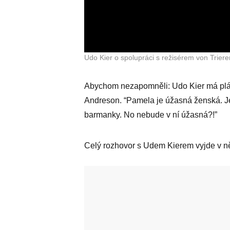
Udo Kier o spolupráci s režisérem von Triere
Abychom nezapomněli: Udo Kier má plá
Andreson. “Pamela je úžasná ženská. Je 
barmanky. No nebude v ní úžasná?!”
Celý rozhovor s Udem Kierem vyjde v ně