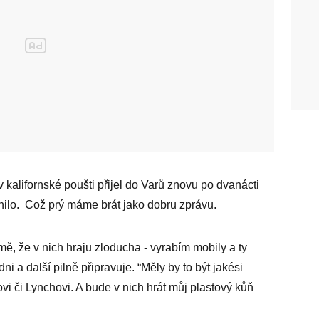
kalifornské poušti přijel do Varů znovu po dvanácti
ěnilo. Což prý máme brát jako dobru zprávu.
ě, že v nich hraju zloducha - vyrabím mobily a ty
ni a další pilně připravuje. “Měly by to být jakési
 či Lynchovi. A bude v nich hrát můj plastový kůň