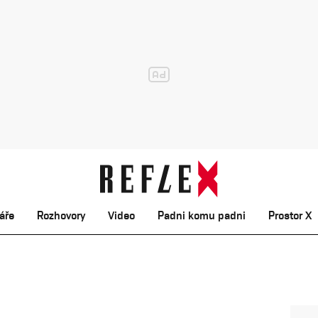
áře
Rozhovory
Video
Padni komu padni
Prostor X