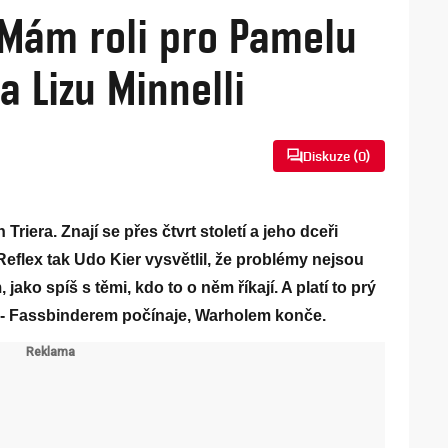
 Mám roli pro Pamelu
 Lizu Minnelli
Diskuze (
0
)
riera. Znají se přes čtvrt století a jeho dceři
eflex tak Udo Kier vysvětlil, že problémy nejsou
o spíš s těmi, kdo to o něm říkají. A platí to prý
al - Fassbinderem počínaje, Warholem konče.