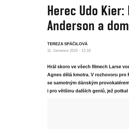
Herec Udo Kier:
Anderson a doma
TEREZA SPÁČILOVÁ
·
11. července 2015
13:16
Hrál skoro ve všech filmech Larse von T
Agnes dělá kmotra. V rozhovoru pro R
se samotným dánským provokatérem, jak
i pro většinu dalších geniů, jež potk