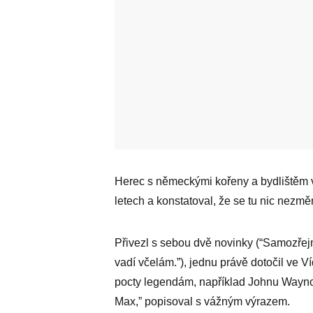
Herec s německými kořeny a bydlištěm v 
letech a konstatoval, že se tu nic nezm
Přivezl s sebou dvě novinky (“Samozřejm
vadí včelám.”), jednu právě dotočil ve Víd
pocty legendám, například Johnu Waynovi
Max,” popisoval s vážným výrazem.