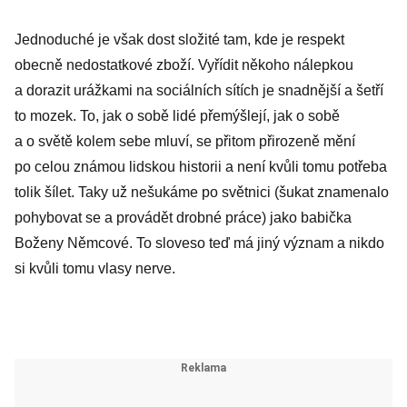
je paskvil
Jednoduché je však dost složité tam, kde je respekt
obecně nedostatkové zboží. Vyřídit někoho nálepkou
a dorazit urážkami na sociálních sítích je snadnější a šetří
to mozek. To, jak o sobě lidé přemýšlejí, jak o sobě
a o světě kolem sebe mluví, se přitom přirozeně mění
po celou známou lidskou historii a není kvůli tomu potřeba
tolik šílet. Taky už nešukáme po světnici (šukat znamenalo
pohybovat se a provádět drobné práce) jako babička
Boženy Němcové. To sloveso teď má jiný význam a nikdo
si kvůli tomu vlasy nerve.