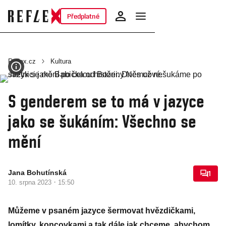
Předplatné
Reflex.cz
Kultura
S genderem se to má v jazyce
jako se šukáním: Všechno se
mění
Jana Bohutínská
1
·
10. srpna 2023
15:50
Můžeme v psaném jazyce šermovat hvězdičkami,
lomítky, koncovkami a tak dále jak chceme, abychom