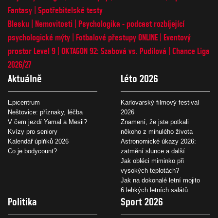
Fantasy
Spotřebitelské testy
Blesku
Nemovitosti
Psychologika - podcast rozbíjející
psychologické mýty
Fotbalové přestupy ONLINE
Eventový
prostor Level 9
OKTAGON 92: Szabová vs. Pudilová
Chance Liga
2026/27
Aktuálně
Léto 2026
Epicentrum
Karlovarský filmový festival
Neštovice: příznaky, léčba
2026
V čem jezdí Yamal a Mesii?
Znamení, že jste potkali
Kvízy pro seniory
někoho z minulého života
Kalendář úplňků 2026
Astronomické úkazy 2026:
Co je bodycount?
zatmění slunce a další
Jak obléci miminko při
vysokých teplotách?
Jak na dokonalé letní mojito
6 lehkých letních salátů
Politika
Sport 2026