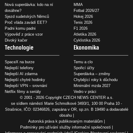
Nová superdávka: kdo na ní
MMA
dosáhne?
Fotbal 2026/27
Sjezd sudetských Němců
Hokej 2026
Proč vláda zavádí EET?
Tenis 2026
Padni komu padni
F1 2026
Výpověď z práce vzor
Atletika 2026
Divoký kačer
Cyklistika 2026
Technologie
Ekonomika
SpaceX na burze
Temu a clo
Nejlepší telefony
Spořicí účty
Nejlepší AI zdarma
Superdávka – změny
Nejlepší chytré hodinky
Chybějící roky k důchodu
Nejlepší VPN – srovnání
Minimální mzda 2027
Netflix filmy a seriály
Vedro v práci
© 2001 - 2026 Copyright
CZECH NEWS CENTER a.s.
se sídlem náměstí Marie Schmolkové 3493/1, 100 00 Praha 10 -
Strašnice, IČO: 02346826, zapsána v OR, sp.zn. B 19490 a dodavatelé
obsahu
Autorská práva k publikovaným materiálům
Podmínky pro užívání služby informační společnosti