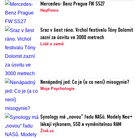
Mercedes- Benz Prague FW SS27
HeyFomo
Sraz v šest ráno. Vrchol festivalu Tóny Dolomit
zazní za úsvitu ve 3000 metrech
Lidé a země
Nenápadný jed: Co je (a co není) misogynie?
Moje Psychologie
Synology má „novou“ řadu NASů. Modely Neo+
lákají výkonem, SSD a vyměnitelnou RAM
Živě.cz