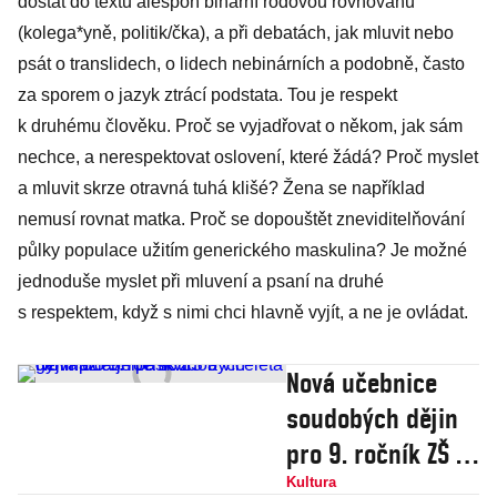
dostat do textu alespoň binární rodovou rovnováhu
(kolega*yně, politik/čka), a při debatách, jak mluvit nebo
psát o translidech, o lidech nebinárních a podobně, často
za sporem o jazyk ztrácí podstata. Tou je respekt
k druhému člověku. Proč se vyjadřovat o někom, jak sám
nechce, a nerespektovat oslovení, které žádá? Proč myslet
a mluvit skrze otravná tuhá klišé? Žena se například
nemusí rovnat matka. Proč se dopouštět zneviditelňování
půlky populace užitím generického maskulina? Je možné
jednoduše myslet při mluvení a psaní na druhé
s respektem, když s nimi chci hlavně vyjít, a ne je ovládat.
Nová učebnice
soudobých dějin
pro 9. ročník ZŠ a
víceletá gymnázia
Kultura