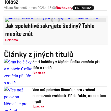
Tolasz
Viliam Buchert
6. srpna 2026
13:00
Rozhovory
Jak spolehlivě zakryjete šediny? Tohle
musíte znát
Reklama
Články z jiných titulů
Smrt holčičky v Alpách: Češka zemřela při
túře s rodiči
Blesk.cz
Více než polovina Němců je pro zrušení
neomezené rychlosti. Vláda řekla, co si o tom
myslí
Auto.cz