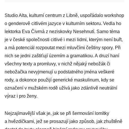
Studio Alta, kulturní centrum z Libně, uspořádalo workshop
o genderově citlivém jazyce v kulturním sektoru. Vedla ho
lektorka Eva Čivrná z neziskovky Nesehnutí. Samo téma
je v české společnosti citlivé i mezi lidmi, kterým není buřt,
a má potenciál rozpoutat mezi mluvčími češtiny spory. Při
nich se jedni zaštiťují územím a gramatikou. A druzí haní
všechny texty a promluvy, v nichž nějaký nebožák či
nebožačka nevyjmenují u podstatného jména veškeré
rody, a dokonce použijí generické maskulinum, kdy se
označení v mužském rodě užívá jako zdánlivě neutrální
výraz i pro ženy.
Nejzajímavější však je, jak se při šermování lomítky
a hvězdičkami, jež se prosazují jako způsob, jak zhuštěně