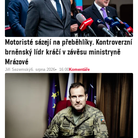
Motoristé sázejí na přeběhlíky. Kontroverzní
brněnský lídr kráčí v závěsu ministryně
Mrázové
Jiří Sezemský
6. srpna 2026
16:00
Komentáře