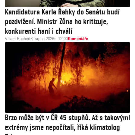
Kandidatura Karla Řehky do Senátu budí
pozdvižení. Ministr Zůna ho kritizuje,
konkurenti haní i chválí
Viliam Buchert
6. srpna 2026
12:00
Komentáře
Brzo může být v ČR 45 stupňů. Až s takovými
extrémy jsme nepočítali, říká klimatolog