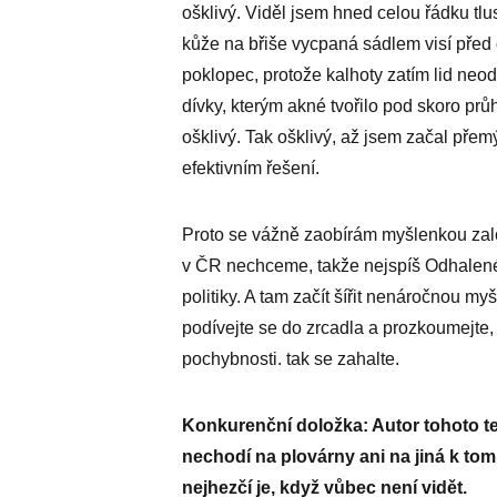
ošklivý. Viděl jsem hned celou řádku tlu
kůže na břiše vycpaná sádlem visí před 
poklopec, protože kalhoty zatím lid neod
dívky, kterým akné tvořilo pod skoro prů
ošklivý. Tak ošklivý, až jsem začal přem
efektivním řešení.
Proto se vážně zaobírám myšlenkou zalo
v ČR nechceme, takže nejspíš Odhalené 
politiky. A tam začít šířit nenáročnou my
podívejte se do zrcadla a prozkoumejte,
pochybnosti. tak se zahalte.
Konkurenční doložka: Autor tohoto te
nechodí na plovárny ani na jiná k to
nejhezčí je, když vůbec není vidět.