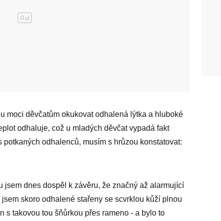
udu moci děvčatům okukovat odhalená lýtka a hluboké
 teplot odhaluje, což u mladých děvčat vypadá fakt
s potkaných odhalenců, musím s hrůzou konstatovat:
jsem dnes dospěl k závěru, že značný až alarmující
l jsem skoro odhalené stařeny se scvrklou kůží plnou
en s takovou tou šňůrkou přes rameno - a bylo to