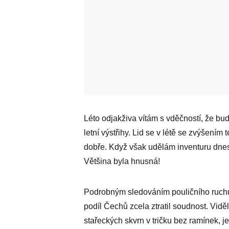
Léto odjakživa vítám s vděčností, že b
letní výstřihy. Lid se v létě se zvýšením
dobře. Když však udělám inventuru dne
Většina byla hnusná!
Podrobným sledováním pouličního ruchu 
podíl Čechů zcela ztratil soudnost. Vidě
stařeckých skvrn v tričku bez ramínek, j