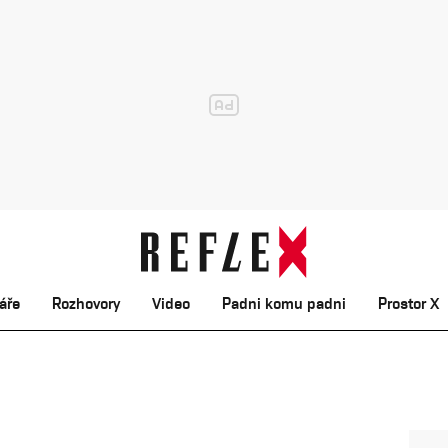
áře
Rozhovory
Video
Padni komu padni
Prostor X