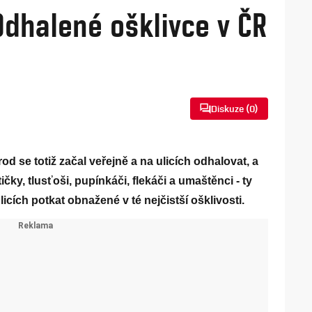
 Odhalené ošklivce v ČR
Diskuze (
0
)
od se totiž začal veřejně a na ulicích odhalovat, a
ky, tlusťoši, pupínkáči, flekáči a umaštěnci - ty
ích potkat obnažené v té nejčistší ošklivosti.