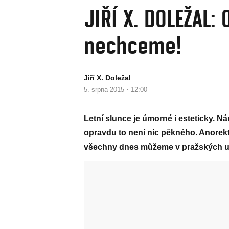
JIŘÍ X. DOLEŽAL:
nechceme!
Jiří X. Doležal
·
5. srpna 2015
12:00
Letní slunce je úmorné i esteticky. Nár
opravdu to není nic pěkného. Anorektič
všechny dnes můžeme v pražských ulic