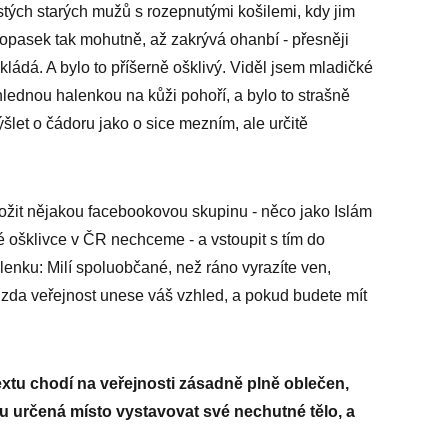
stých starých mužů s rozepnutými košilemi, kdy jim
opasek tak mohutně, až zakrývá ohanbí - přesněji
kládá. A bylo to příšerně ošklivý. Viděl jsem mladičké
hlednou halenkou na kůži pohoří, a bylo to strašně
ýšlet o čádoru jako o sice mezním, ale určitě
žit nějakou facebookovou skupinu - něco jako Islám
ošklivce v ČR nechceme - a vstoupit s tím do
šlenku: Milí spoluobčané, než ráno vyrazíte ven,
 zda veřejnost unese váš vzhled, a pokud budete mít
xtu chodí na veřejnosti zásadně plně oblečen,
mu určená místo vystavovat své nechutné tělo, a