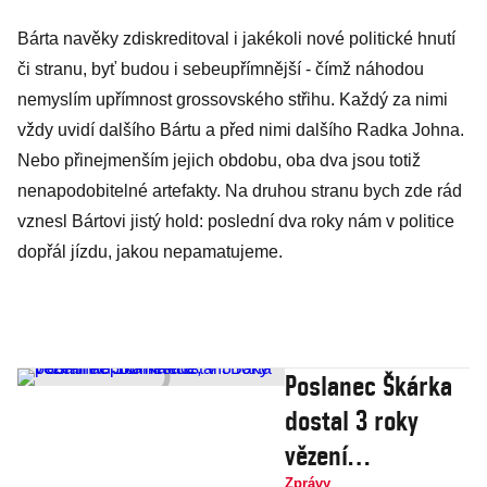
Bárta navěky zdiskreditoval i jakékoli nové politické hnutí
či stranu, byť budou i sebeupřímnější - čímž náhodou
nemyslím upřímnost grossovského střihu. Každý za nimi
vždy uvidí dalšího Bártu a před nimi dalšího Radka Johna.
Nebo přinejmenším jejich obdobu, oba dva jsou totiž
nenapodobitelné artefakty. Na druhou stranu bych zde rád
vznesl Bártovi jistý hold: poslední dva roky nám v politice
dopřál jízdu, jakou nepamatujeme.
Poslanec Škárka
dostal 3 roky
vězení
Zprávy