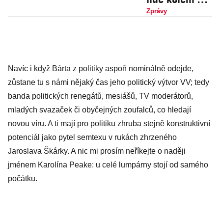
smáli její
Zprávy
hlouposti,
říká herečka
Barbora
Navíc i když Bárta z politiky aspoň nominálně odejde,
Poláková o
zůstane tu s námi nějaký čas jeho politický výtvor VV; tedy
představení
banda politických renegátů, mesiášů, TV moderátorů,
Blonďatá
mladých svazaček či obyčejných zoufalců, co hledají
bestie
novou víru. A ti mají pro politiku zhruba stejně konstruktivní
potenciál jako pytel semtexu v rukách zhrzeného
Jaroslava Škárky. A nic mi prosím neříkejte o naději
jménem Karolína Peake: u celé lumpárny stojí od samého
počátku.