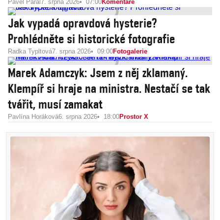
Pavel Páral
7. srpna 2026
07:00
Komentáře
Jak vypadá opravdová hysterie?
Prohlédněte si historické fotografie
Radka Typltová
7. srpna 2026
09:00
Fotogalerie
Marek Adamczyk: Jsem z něj zklamaný.
Klempíř si hraje na ministra. Nestačí se tak
tvářit, musí zamakat
Pavlína Horáková
6. srpna 2026
18:00
Prostor X