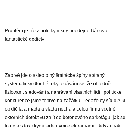
Problém je, že z politiky nikdy neodejde Bártovo
fantastické dědictví.
Zaprvé jde o sklep plný šmírácké špíny sbíraný
systematicky dlouhé roky; obávám se, že ohledně
fízlování, sledování a nahrávání vlastních lidí i politické
konkurence jsme teprve na začátku. Ledaže by sídlo ABL
obklíčila armáda a vláda nechala celou firmu včetně
externích detektivů zalít do betonového sarkofágu, jak se
to dělá s toxickými jadernými elektrárnami. I když i pak…