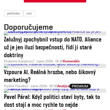
petrholec
rxrx
Doporučujeme
Zalužnyj zpochybnil vstup do NATO. Aliance
už je jen iluzí bezpečnosti, řídí ji staré
doktríny
Ekaterina Kanakova
7. srpna 2026
06:00
Komentáře
Vzpoura AI. Reálná hrozba, nebo šikovný
marketing?
Kryštof Pavelka
7. srpna 2026
08:00
Analýza
Pavel Páral: Když politici staví byty, tak to
dost stojí a moc rychle to nejde