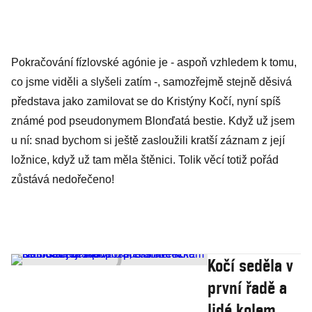
Pokračování fízlovské agónie je - aspoň vzhledem k tomu,
co jsme viděli a slyšeli zatím -, samozřejmě stejně děsivá
představa jako zamilovat se do Kristýny Kočí, nyní spíš
známé pod pseudonymem Blonďatá bestie. Když už jsem
u ní: snad bychom si ještě zasloužili kratší záznam z její
ložnice, když už tam měla štěnici. Tolik věcí totiž pořád
zůstává nedořečeno!
Kočí seděla v
první řadě a
lidé kolem se