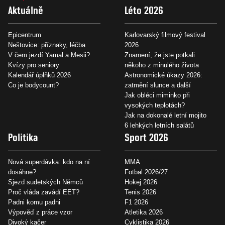
Aktuálně
Léto 2026
Epicentrum
Karlovarský filmový festival
Neštovice: příznaky, léčba
2026
V čem jezdí Yamal a Mesii?
Znamení, že jste potkali
Kvízy pro seniory
někoho z minulého života
Kalendář úplňků 2026
Astronomické úkazy 2026:
Co je bodycount?
zatmění slunce a další
Jak obléci miminko při
vysokých teplotách?
Jak na dokonalé letní mojito
6 lehkých letních salátů
Politika
Sport 2026
Nová superdávka: kdo na ní
MMA
dosáhne?
Fotbal 2026/27
Sjezd sudetských Němců
Hokej 2026
Proč vláda zavádí EET?
Tenis 2026
Padni komu padni
F1 2026
Výpověď z práce vzor
Atletika 2026
Divoký kačer
Cyklistika 2026