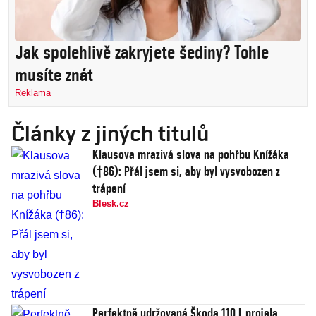
Jak spolehlivě zakryjete šediny? Tohle
musíte znát
Reklama
Články z jiných titulů
Klausova mrazivá slova na pohřbu Knížáka
(†86): Přál jsem si, aby byl vysvobozen z
trápení
Blesk.cz
Perfektně udržovaná Škoda 110 L projela