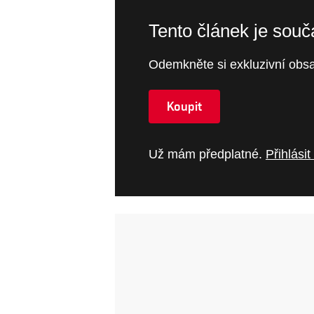
Tento článek je sou
Odemkněte si exkluzivní obsa
Koupit
Už mám předplatné.
Přihlásit