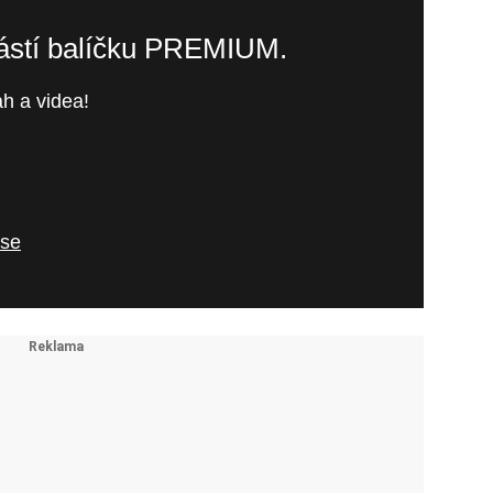
částí balíčku PREMIUM.
h a videa!
 se