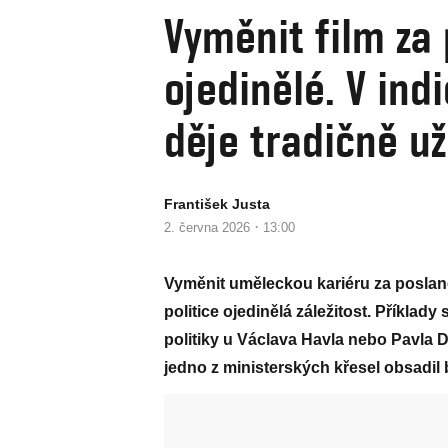
Vyměnit film za 
ojedinělé. V ind
děje tradičně už
František Justa
·
2. června 2026
13:00
Vyměnit uměleckou kariéru za poslane
politice ojedinělá záležitost. Příklad
politiky u Václava Havla nebo Pavla 
jedno z ministerských křesel obsadil