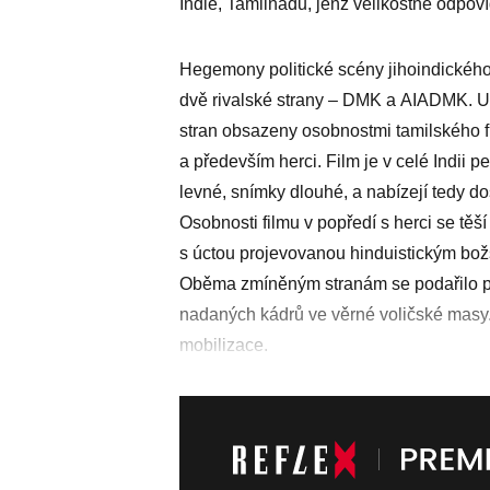
Indie, Tamilnádu, jenž velikostně odpo
Hegemony politické scény jihoindickéh
dvě rivalské strany – DMK a AIADMK. Už 
stran obsazeny osobnostmi tamilského film
a především herci. Film je v celé Indii 
levné, snímky dlouhé, a nabízejí tedy d
Osobnosti filmu v popředí s herci se těš
s úctou projevovanou hinduistickým božs
Oběma zmíněným stranám se podařilo p
nadaných ­kádrů ve věrné voličské masy. 
mobilizace.