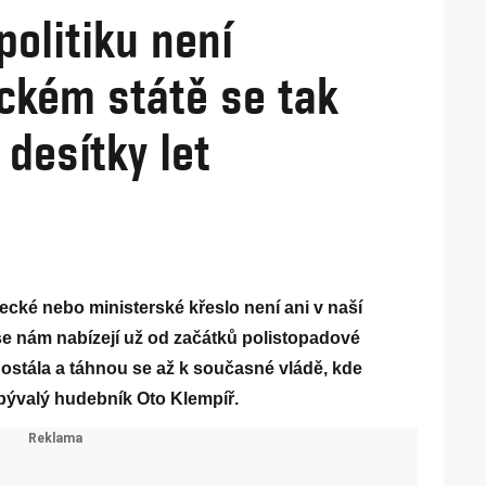
politiku není
ickém státě se tak
 desítky let
cké nebo ministerské křeslo není ani v naší
y se nám nabízejí už od začátků polistopadové
Dostála a táhnou se až k současné vládě, kde
 bývalý hudebník Oto Klempíř.