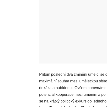
Přitom poslední dva zmínění umělci se cho
maximální souhra mezi uměleckou sférou a
dokázala nabídnout. Ovšem porovnáme-li Č
potenciál kooperace mezi uměním a pol
se na krátký politický exkurs do jedno