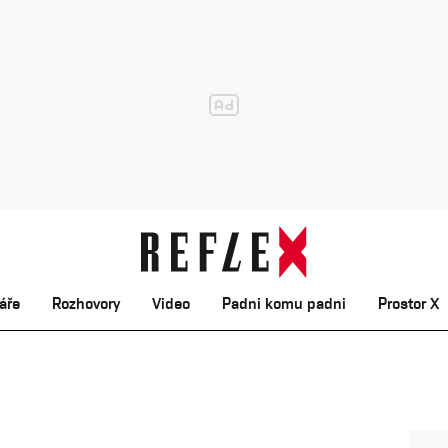
áře
Rozhovory
Video
Padni komu padni
Prostor X