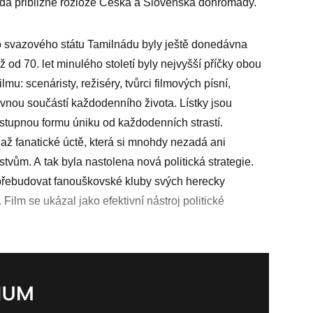
vídá přibližně rozloze Česka a Slovenska dohromady.
o svazového státu Tamilnádu byly ještě donedávna
od 70. let minulého století byly nejvyšší příčky obou
u: scenáristy, režiséry, tvůrci filmových písní,
pevnou součástí každodenního života. Lístky jsou
ostupnou formu úniku od každodenních strastí.
í až fanatické úctě, která si mnohdy nezadá ani
tvům. A tak byla nastolena nová politická strategie.
řebudovat fanouškovské kluby svých herecky
Film se ukázal jako efektivní nástroj politické