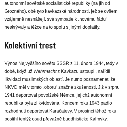
autonomní sovětské socialistické republiky (na jih od
nezbyl žádný
Grozného), obě tyto kavkazské národnosti, jež se ovšem
vzájemně nesnášejí, své sympatie k „novému řádu“
neskrývaly a těžce na to spolu s jinými doplatily.
Kolektivní trest
Výnos Nejvyššího sovětu SSSR z 11. února 1944, tedy v
době, když už
Wehrmacht
z Kavkazu ustoupil, nařídil
likvidaci muslimských oblastí. Je nutno poznamenat, že
NKVD měl v tomto „oboru“ značné zkušenosti. Již v srpnu
1941 deportoval povolžské Němce, jejichž autonomní
republika byla zlikvidována. Koncem roku 1943 padlo
rozhodnutí deportovat Karačajevy. V prosinci téhož roku
postihl tentýž osud převážně buddhistické Kalmyky.