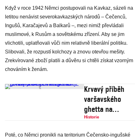
Když v roce 1942 Němci postupovali na Kavkaz, sázeli na
letitou nenávist severokavkazských národů – Čečenců,
Ingušů, Karačajevů a Balkarů –, mezi nimiž převládali
muslimové, k Rusům a sovětskému zřízení. Aby se jim
vlichotili, uplatňovali vůči nim relativně liberální politiku.
Slibovali, že rozpustí kolchozy a znovu otevřou mešity.
Zrekvírované zboží platili a důvěru si chtěli získat vzorným
chováním k ženám.
Krvavý příběh
varšavského
ghetta na
silných
Historie
fotografiích: Z
Poté, co Němci pronikli na teritorium Čečensko-ingušské
půl milionu Židů