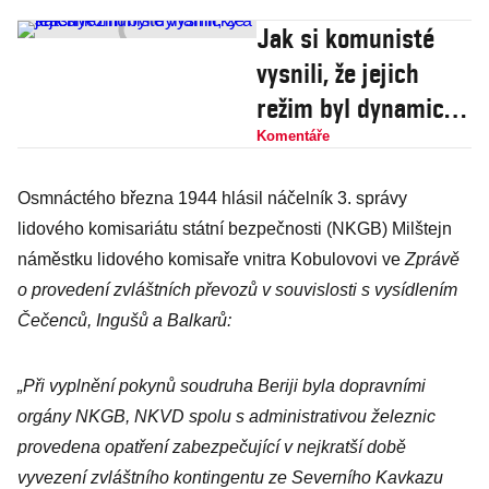
Jak si komunisté
vysnili, že jejich
režim byl dynamický
a krásný
Komentáře
Osmnáctého března 1944 hlásil náčelník 3. správy
lidového komisariátu státní bezpečnosti (NKGB) Milštejn
náměstku lidového komisaře vnitra Kobulovovi ve
Zprávě
o provedení zvláštních převozů v souvislosti s vysídlením
Čečenců, Ingušů a Balkarů:
„Při vyplnění pokynů soudruha Beriji byla dopravními
orgány NKGB, NKVD spolu s administrativou železnic
provedena opatření zabezpečující v nejkratší době
vyvezení zvláštního kontingentu ze Severního Kavkazu