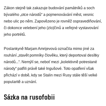
Zákon stejně tak zakazuje budování památníků a soch
bývalého „otce národů“ a pojmenovávání měst, vesnic
nebo ulic po něm. Zapovězeno je rovněž ospravedlňování,
či dokonce velebení jeho (zlo)činů a veřejné vystavování
jeho portrétů.
Poslankyně Marjam Amrijevová označila mimo jiné za
rouhání „stavět pomníky člověku, který deportoval desítky
národů...“. Nemýlí se, neboť mezi „kolektivně potrestané
národy“ patřili právě také Ingušové. Toto opatření však
přichází v době, kdy se Stalin mezi Rusy stále těší velké
popularitě a uznání.
Sázka na rusofobii