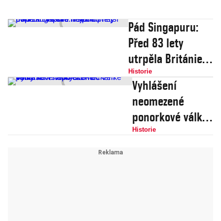
Pád Singapuru:
Před 83 lety
utrpěla Británie
nejpotupnější
Historie
Vyhlášení
porážku ve své
neomezené
historii
ponorkové války
Německem vedlo
Historie
ke vstupu USA do
Velké války