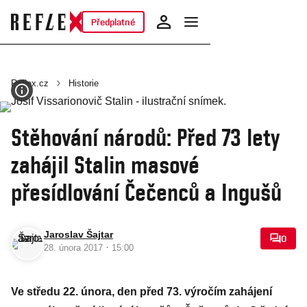
Předplatné
Reflex.cz
Historie
Stěhování národů: Před 73 lety
zahájil Stalin masové
přesídlování Čečenců a Ingušů
Jaroslav Šajtar
0
·
28. února 2017
15:00
Ve středu 22. února, den před 73. výročím zahájení