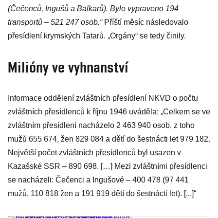
(Čečenců, Ingušů a Balkarů). Bylo vypraveno 194
transportů – 521 247 osob.“
Příští měsíc následovalo
přesídlení krymských Tatarů. „Orgány“ se tedy činily.
Milióny ve vyhnanství
Informace oddělení zvláštních přesídlení NKVD o počtu
zvláštních přesídlenců k říjnu 1946 uváděla: „Celkem se ve
zvláštním přesídlení nacházelo 2 463 940 osob, z toho
mužů 655 674, žen 829 084 a dětí do šestnácti let 979 182.
Největší počet zvláštních přesídlenců byl usazen v
Kazašské SSR – 890 698. […] Mezi zvláštními přesídlenci
se nacházeli: Čečenci a Ingušové – 400 478 (97 441
mužů, 110 818 žen a 191 919 dětí do šestnácti let). [...]“