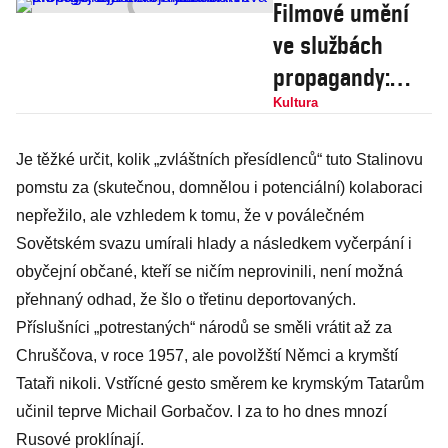
Filmové umění
ve službách
propagandy:
Leni
Kultura
Riefenstahlová a
Je těžké určit, kolik „zvláštních přesídlenců“ tuto Stalinovu
Sergej
pomstu za (skutečnou, domnělou i potenciální) kolaboraci
Ejzenštejn jsou
nepřežilo, ale vzhledem k tomu, že v poválečném
si kvit
Sovětském svazu umírali hlady a následkem vyčerpání i
obyčejní občané, kteří se ničím neprovinili, není možná
přehnaný odhad, že šlo o třetinu deportovaných.
Příslušníci „potrestaných“ národů se směli vrátit až za
Chruščova, v roce 1957, ale povolžští Němci a krymští
Tataři nikoli. Vstřícné gesto směrem ke krymským Tatarům
učinil teprve Michail Gorbačov. I za to ho dnes mnozí
Rusové proklínají.