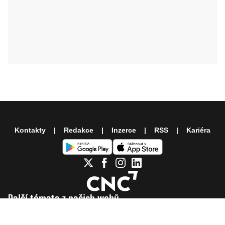
Kontakty
Redakce
Inzerce
RSS
Kariéra
Další témata z našich webů
Moje Psychologie
Blesk Tlapky
Hráči na Blesku
iSport