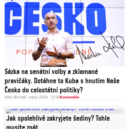
Sázka na senátní volby a zklamané
pravičáky. Dotáhne to Kuba s hnutím Naše
Česko do celostátní politiky?
Aleš Michal
8. srpna 2026
12:00
Komentáře
Jak spolehlivě zakryjete šediny? Tohle
musíte znát