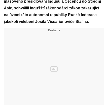
masového přesídlování Ingušů a Čečenců do Střední
Asie, schválili ingušští zákonodárci zákon zakazující
na území této autonomní republiky Ruské federace
jakékoli velebení Josifa Vissarionoviče Stalina.