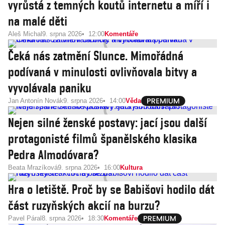
vyrůstá z temných koutů internetu a míří i
na malé děti
Aleš Michal
9. srpna 2026
12:00
Komentáře
Čeká nás zatmění Slunce. Mimořádná
podívaná v minulosti ovlivňovala bitvy a
vyvolávala paniku
Jan Antonín Novák
9. srpna 2026
14:00
Věda
Nejen silné ženské postavy: jací jsou další
protagonisté filmů španělského klasika
Pedra Almodóvara?
Beata Mrazíková
9. srpna 2026
16:00
Kultura
Hra o letiště. Proč by se Babišovi hodilo dát
část ruzyňských akcií na burzu?
Pavel Páral
8. srpna 2026
18:30
Komentáře