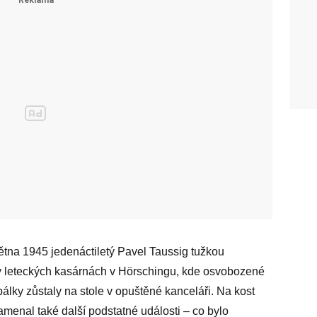
větna 1945 jedenáctiletý Pavel Taussig tužkou
 v leteckých kasárnách v Hörschingu, kde osvobozené
lky zůstaly na stole v opuštěné kanceláři. Na kost
amenal také další podstatné události – co bylo