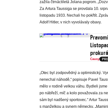
zažila čtrnáctiletá Jolana pogrom. „Dozv
Za Artura Taussiga se provdala 10. srpna
listopadu 1933. Nechali ho pokřtít. Zpr
Adolf Hitler, v nich vyvolávaly obavy.
Pravomil
Listopa
prokurá
Causy
„Otec byl zodpovědný a optimistický. Vy
nenechal náhodě,“ popisuje Pavel Tauss
mělo v rodině velkou váhu. Bydleli jsm
po nábřeží, míč a kolo považovala za nep
sám byl nadšený sportovec.“ Artur Taussi
s manželkou a synem německy. „Mamin