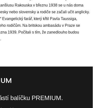
o anšlusu Rakouska v březnu 1938 se u nás doma
esky nebo slovensky a rodiče se začali učit anglicky.
Evangelický farář, který křtil Pavla Taussiga,
é jeho rodičům. Na britskou ambasádu v Praze se
řezna 1939. Počítali s tím, že zanedlouho budou
.
částí balíčku PREMIUM.