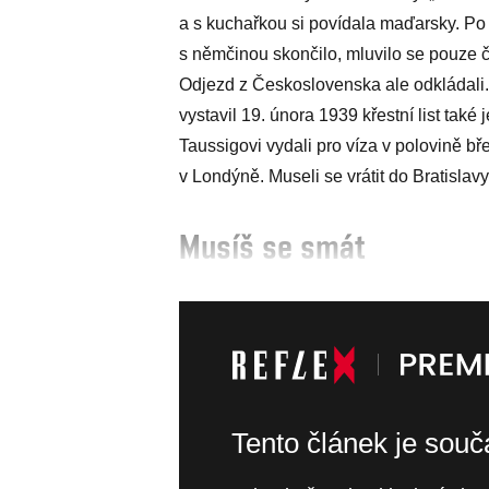
a s kuchařkou si povídala maďarsky. P
s němčinou skončilo, mluvilo se pouze č
Odjezd z Československa ale odkládali.“ 
vystavil 19. února 1939 křestní list tak
Taussigovi vydali pro víza v polovině b
v Londýně. Museli se vrátit do Brati­slavy
Musíš se smát
Tento článek je sou