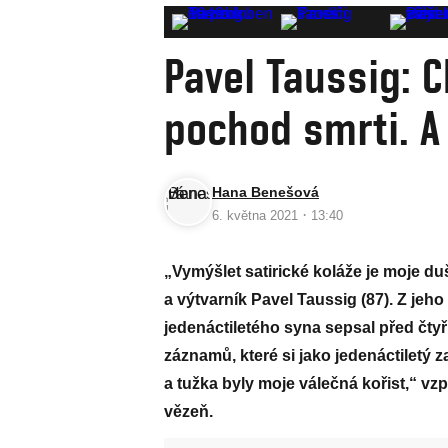
Pavel Taussig: C
pochod smrti. A
Hana Benešová
·
6. května 2021
13:40
„Vymýšlet satirické koláže je moje du
a výtvarník Pavel Taussig (87). Z jeh
jedenáctiletého syna sepsal před čtyř
záznamů, které si jako jedenáctiletý 
a tužka byly moje válečná kořist,“ 
vězeň.