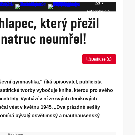
7
Fotogalerie
hlapec, který přežil
 natruc neumřel!
Diskuze (
0
)
ševní gymnastika,“ říká spisovatel, publicista
o satirické tvorby vybočuje kniha, kterou pro svého
iceti lety. Vychází v ní ze svých deníkových
začal vést v květnu 1945. „Dva prázdné sešity
vzpomíná bývalý osvětimský a mauthausenský