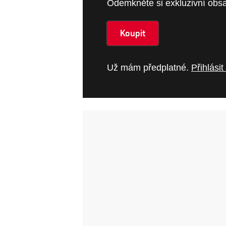
Odemkněte si exkluzivní obsa
Koupit
Už mám předplatné.
Přihlásit