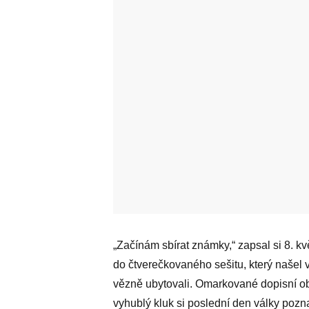
„Začínám sbírat známky,“ zapsal si 8. k
do čtverečkovaného sešitu, který našel
vězně ubytovali. Omarkované dopisní obá
vyhublý kluk si poslední den války pozn