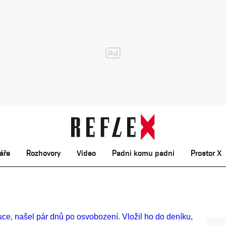
áře
Rozhovory
Video
Padni komu padni
Prostor X