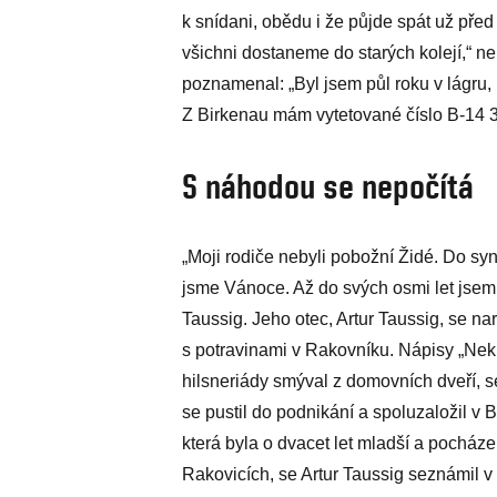
k snídani, obědu i že půjde spát už před 
všichni dostaneme do starých kolejí,“ 
poznamenal: „Byl jsem půl roku v lágru, 
Z Birkenau mám vytetované číslo B-14 3
S náhodou se nepočítá
„Moji rodiče nebyli pobožní Židé. Do syn
jsme Vánoce. Až do svých osmi let jsem
Taussig. Jeho otec, Artur Taussig, se na
s potravinami v Rakovníku. Nápisy „Neku
hilsneriády smýval z domovních dveří, se
se pustil do podnikání a spoluzaložil v 
která byla o dvacet let mladší a pocház
Rakovicích, se Artur Taussig seznámil v