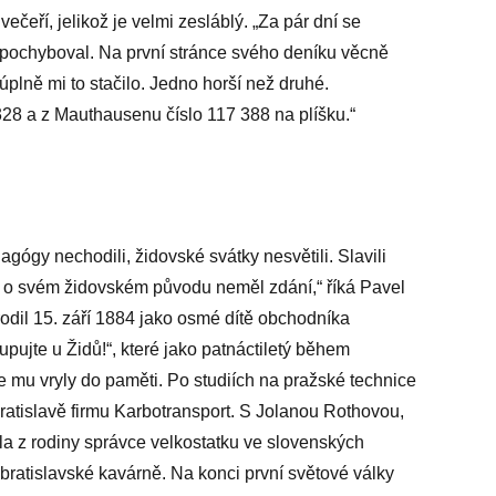
večeří, jelikož je velmi zesláblý. „Za pár dní se
nepochyboval. Na první stránce svého deníku věcně
úplně mi to stačilo. Jedno horší než druhé.
28 a z Mauthausenu číslo 117 388 na plíšku.“
agógy nechodili, židovské svátky nesvětili. Slavili
 o svém židovském původu neměl zdání,“ říká Pavel
rodil 15. září 1884 jako osmé dítě obchodníka
pujte u Židů!“, které jako patnáctiletý během
 mu vryly do paměti. Po stu­diích na pražské technice
Bratislavě firmu Karbotransport. S Jolanou Rothovou,
ela z rodiny správce velkostatku ve slovenských
 bratislavské kavárně. Na konci první světové války