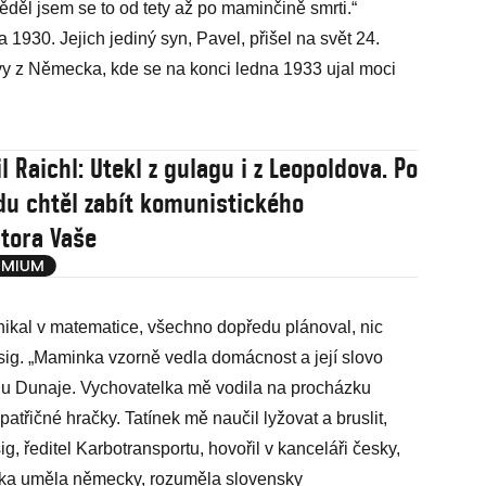
ěděl jsem se to od tety až po maminčině smrti.“
 1930. Jejich jediný syn, Pavel, přišel na svět 24.
ávy z Německa, kde se na konci ledna 1933 ujal moci
 Raichl: Utekl z gulagu i z Leopoldova. Po
du chtěl zabít komunistického
tora Vaše
nikal v matematice, všechno dopředu plánoval, nic
ig. „Maminka vzorně vedla domácnost a její slovo
e u Dunaje. Vychovatelka mě vodila na procházku
atřičné hračky. Tatínek mě naučil lyžovat a bruslit,
g, ředitel Karbotransportu, hovořil v kanceláři česky,
ka uměla německy, rozuměla slovensky