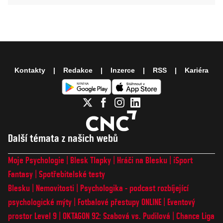
Kontakty
Redakce
Inzerce
RSS
Kariéra
Další témata z našich webů
Moje Psychologie
Blesk Tlapky
Hráči na Blesku
iSport
Fantasy
Spotřebitelské testy
Blesku
Nemovitosti
Psychologika - podcast rozbíjející
psychologické mýty
Fotbalové přestupy ONLINE
Eventový
prostor Level 9
OKTAGON 92: Szabová vs. Pudilová
Chance Liga