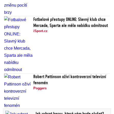
Fotbalové přestupy ONLINE: Slavný klub chce
Mercada, Sparta ale měla nabídku odmítnout
iSport.cz
Robert Pattinson oživí kontroverzní televizní
fenomén
Poggers
Jak vybrat barvu, která vám bude slušet?