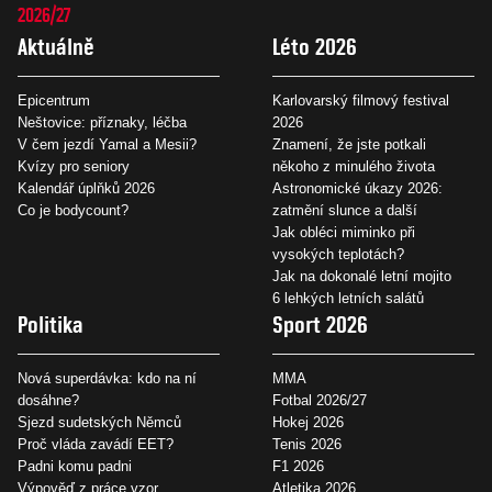
2026/27
Aktuálně
Léto 2026
Epicentrum
Karlovarský filmový festival
Neštovice: příznaky, léčba
2026
V čem jezdí Yamal a Mesii?
Znamení, že jste potkali
Kvízy pro seniory
někoho z minulého života
Kalendář úplňků 2026
Astronomické úkazy 2026:
Co je bodycount?
zatmění slunce a další
Jak obléci miminko při
vysokých teplotách?
Jak na dokonalé letní mojito
6 lehkých letních salátů
Politika
Sport 2026
Nová superdávka: kdo na ní
MMA
dosáhne?
Fotbal 2026/27
Sjezd sudetských Němců
Hokej 2026
Proč vláda zavádí EET?
Tenis 2026
Padni komu padni
F1 2026
Výpověď z práce vzor
Atletika 2026