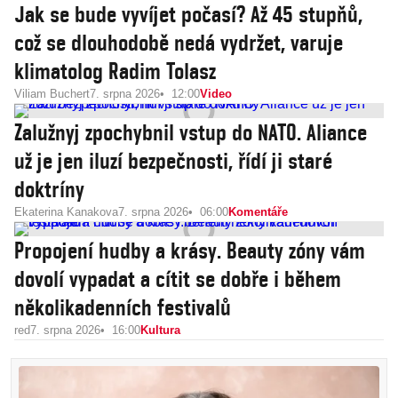
Jak se bude vyvíjet počasí? Až 45 stupňů,
což se dlouhodobě nedá vydržet, varuje
klimatolog Radim Tolasz
Viliam Buchert
7. srpna 2026
12:00
Video
Zalužnyj zpochybnil vstup do NATO. Aliance
už je jen iluzí bezpečnosti, řídí ji staré
doktríny
Ekaterina Kanakova
7. srpna 2026
06:00
Komentáře
Propojení hudby a krásy. Beauty zóny vám
dovolí vypadat a cítit se dobře i během
několikadenních festivalů
red
7. srpna 2026
16:00
Kultura