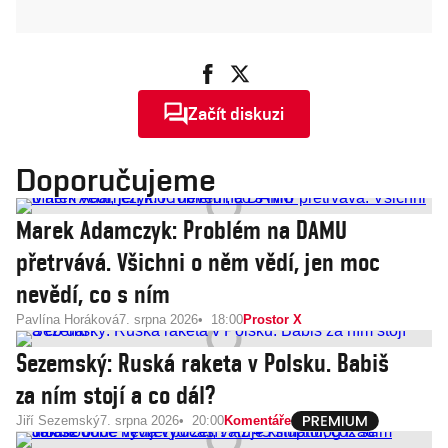
Začít diskuzi
Doporučujeme
Marek Adamczyk: Problém na DAMU
přetrvává. Všichni o něm vědí, jen moc
nevědí, co s ním
Pavlína Horáková
7. srpna 2026
18:00
Prostor X
Sezemský: Ruská raketa v Polsku. Babiš
za ním stojí a co dál?
Jiří Sezemský
7. srpna 2026
20:00
Komentáře