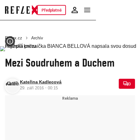
Předplatné
Reflex.cz
Archív
Mezi Soudruhem a Duchem
Kateřina Kadlecová
0
·
29. září 2016
00:15