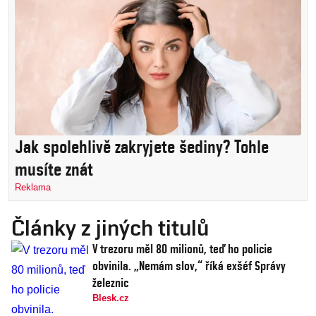
Jak spolehlivě zakryjete šediny? Tohle
musíte znát
Reklama
Články z jiných titulů
V trezoru měl 80 milionů, teď ho policie
obvinila. „Nemám slov,“ říká exšéf Správy
železnic
Blesk.cz