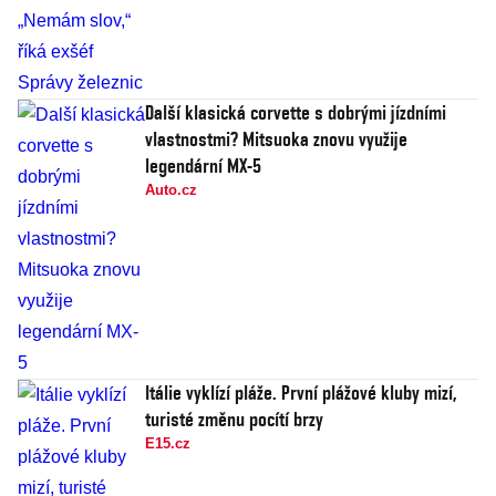
Další klasická corvette s dobrými jízdními
vlastnostmi? Mitsuoka znovu využije
legendární MX-5
Auto.cz
Itálie vyklízí pláže. První plážové kluby mizí,
turisté změnu pocítí brzy
E15.cz