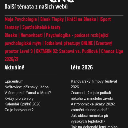
Další témata z našich webů
Moje Psychologie
Blesk Tlapky
Hráči na Blesku
iSport
Fantasy
Spotřebitelské testy
Blesku
Nemovitosti
Psychologika - podcast rozbíjející
psychologické mýty
Fotbalové přestupy ONLINE
Eventový
prostor Level 9
OKTAGON 92: Szabová vs. Pudilová
Chance Liga
2026/27
Aktuálně
Léto 2026
Epicentrum
Karlovarský filmový festival
Neštovice: příznaky, léčba
2026
V čem jezdí Yamal a Mesii?
Znamení, že jste potkali
Kvízy pro seniory
někoho z minulého života
Kalendář úplňků 2026
Astronomické úkazy 2026:
Co je bodycount?
zatmění slunce a další
Jak obléci miminko při
vysokých teplotách?
Jak na dokonalé letní mojito