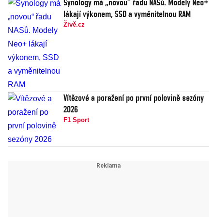
Synology má „novou“ řadu NASů. Modely Neo+
lákají výkonem, SSD a vyměnitelnou RAM
Živě.cz
Vítězové a poražení po první polovině sezóny
2026
F1 Sport