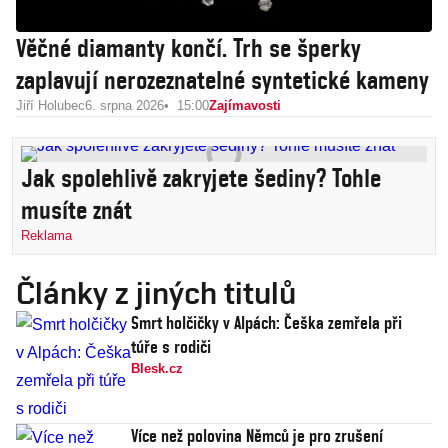
Věčné diamanty končí. Trh se šperky
zaplavují nerozeznatelné syntetické kameny
Jiří Holubec
6. srpna 2026
15:00
Zajímavosti
Jak spolehlivě zakryjete šediny? Tohle
musíte znát
Reklama
Články z jiných titulů
Smrt holčičky v Alpách: Češka zemřela při
túře s rodiči
Blesk.cz
Více než polovina Němců je pro zrušení