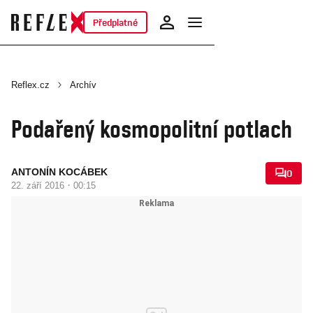
Předplatné
Reflex.cz
Archív
Podařený kosmopolitní potlach
ANTONÍN KOCÁBEK
0
·
22. září 2016
00:15