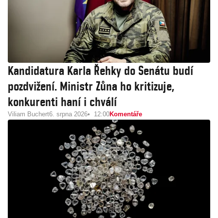
Kandidatura Karla Řehky do Senátu budí
pozdvižení. Ministr Zůna ho kritizuje,
konkurenti haní i chválí
Viliam Buchert
6. srpna 2026
12:00
Komentáře