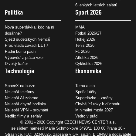
6 lehkých letních salátů
Politika
Sport 2026
Nová superdávka: kdo na ní
MMA
dosáhne?
Fotbal 2026/27
Sjezd sudetských Němců
Hokej 2026
Proč vláda zavádí EET?
Tenis 2026
Padni komu padni
F1 2026
Výpověď z práce vzor
Atletika 2026
Divoký kačer
Cyklistika 2026
Technologie
Ekonomika
SpaceX na burze
Temu a clo
Nejlepší telefony
Spořicí účty
Nejlepší AI zdarma
Superdávka – změny
Nejlepší chytré hodinky
Chybějící roky k důchodu
Nejlepší VPN – srovnání
Minimální mzda 2027
Netflix filmy a seriály
Vedro v práci
© 2001 - 2026 Copyright
CZECH NEWS CENTER a.s.
se sídlem náměstí Marie Schmolkové 3493/1, 100 00 Praha 10 -
Strašnice, IČO: 02346826, zapsána v OR, sp.zn. B 19490 a dodavatelé