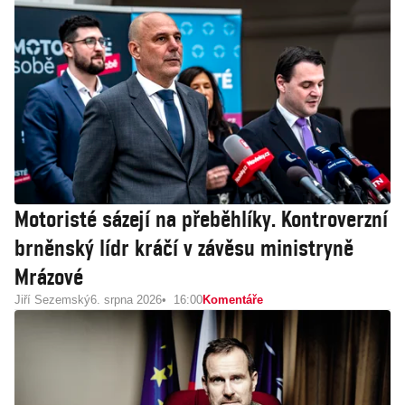
Motoristé sázejí na přeběhlíky. Kontroverzní
brněnský lídr kráčí v závěsu ministryně
Mrázové
Jiří Sezemský
6. srpna 2026
16:00
Komentáře