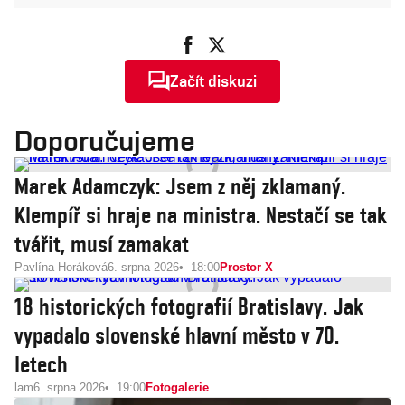
Začít diskuzi
Doporučujeme
Marek Adamczyk: Jsem z něj zklamaný.
Klempíř si hraje na ministra. Nestačí se tak
tvářit, musí zamakat
Pavlína Horáková
6. srpna 2026
18:00
Prostor X
18 historických fotografií Bratislavy. Jak
vypadalo slovenské hlavní město v 70.
letech
lam
6. srpna 2026
19:00
Fotogalerie