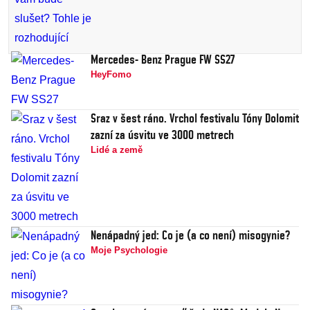
Mercedes- Benz Prague FW SS27
HeyFomo
Sraz v šest ráno. Vrchol festivalu Tóny Dolomit
zazní za úsvitu ve 3000 metrech
Lidé a země
Nenápadný jed: Co je (a co není) misogynie?
Moje Psychologie