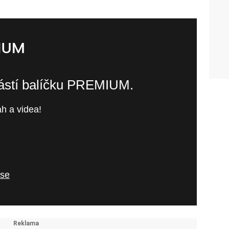
částí balíčku PREMIUM.
h a videa!
 se