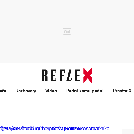
áře
Rozhovory
Video
Padni komu padni
Prostor X