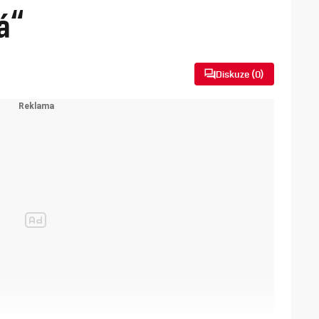
á“
Diskuze (
0
)