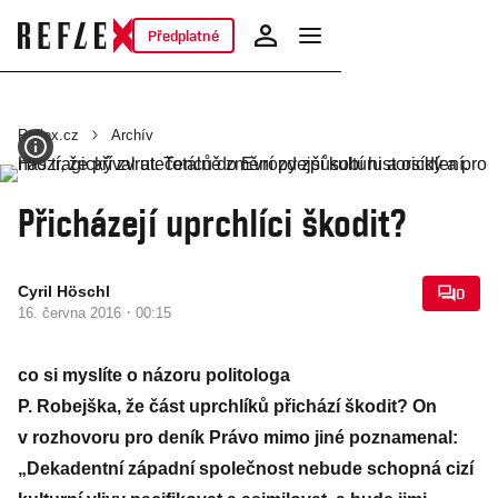
Předplatné
Reflex.cz
Archív
Přicházejí uprchlíci škodit?
Cyril Höschl
0
·
16. června 2016
00:15
co si myslíte o názoru politologa
P. Robejška, že část uprchlíků přichází škodit? On
v rozhovoru pro deník Právo mimo jiné poznamenal:
„Dekadentní západní společnost nebude schopná cizí