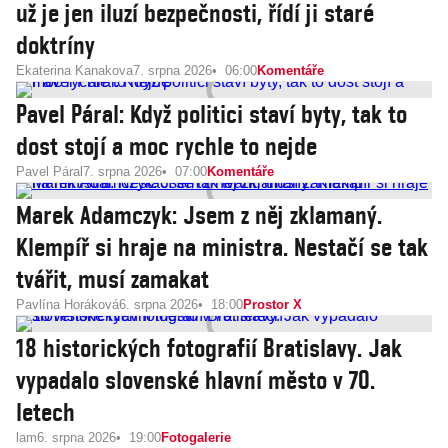
už je jen iluzí bezpečnosti, řídí ji staré
doktríny
Ekaterina Kanakova
7. srpna 2026
06:00
Komentáře
Pavel Páral: Když politici staví byty, tak to
dost stojí a moc rychle to nejde
Pavel Páral
7. srpna 2026
07:00
Komentáře
Marek Adamczyk: Jsem z něj zklamaný.
Klempíř si hraje na ministra. Nestačí se tak
tvářit, musí zamakat
Pavlína Horáková
6. srpna 2026
18:00
Prostor X
18 historických fotografií Bratislavy. Jak
vypadalo slovenské hlavní město v 70.
letech
lam
6. srpna 2026
19:00
Fotogalerie