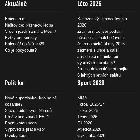
Aktuálně
Léto 2026
Epicentrum
Karlovarský filmový festival
Neštovice: příznaky, léčba
2026
V čem jezdí Yamal a Mesii?
Znamení, že jste potkali
Kvízy pro seniory
někoho z minulého života
Kalendář úplňků 2026
Astronomické úkazy 2026:
Co je bodycount?
zatmění slunce a další
Jak obléci miminko při
vysokých teplotách?
Jak na dokonalé letní mojito
6 lehkých letních salátů
Politika
Sport 2026
Nová superdávka: kdo na ní
MMA
dosáhne?
Fotbal 2026/27
Sjezd sudetských Němců
Hokej 2026
Proč vláda zavádí EET?
Tenis 2026
Padni komu padni
F1 2026
Výpověď z práce vzor
Atletika 2026
Divoký kačer
Cyklistika 2026