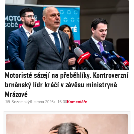
Motoristé sázejí na přeběhlíky. Kontroverzní
brněnský lídr kráčí v závěsu ministryně
Mrázové
Jiří Sezemský
6. srpna 2026
16:00
Komentáře