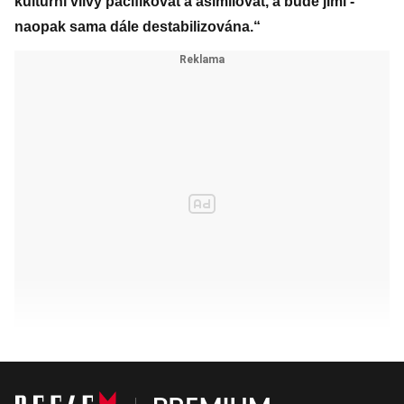
kultur­ní vlivy pacifikovat a asimilovat, a bude jimi ­
naopak sama dále destabilizována.“