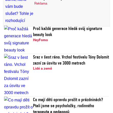
Reklama
Proč každá generace hledá svůj signature
beauty look
HeyFomo
Sraz v šest ráno. Vrchol festivalu Tóny Dolomit
zazní za úsvitu ve 3000 metrech
Lidé a země
Co mají děti opravdu prožít o prázdninách?
Ptali jsme se psycholožky, rodinného
terapeuta a pedagogů