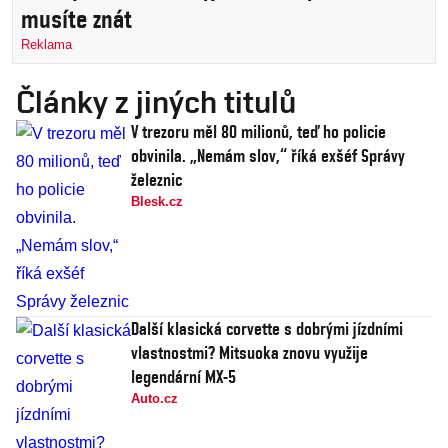
musíte znát
Reklama
Články z jiných titulů
V trezoru měl 80 milionů, teď ho policie
obvinila. „Nemám slov,“ říká exšéf Správy
železnic
Blesk.cz
Další klasická corvette s dobrými jízdními
vlastnostmi? Mitsuoka znovu využije
legendární MX-5
Auto.cz