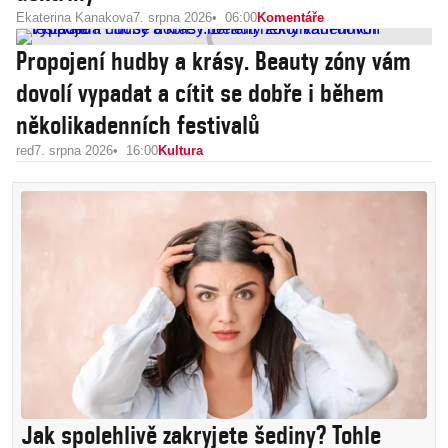
Ekaterina Kanakova
7. srpna 2026
06:00
Komentáře
Propojení hudby a krásy. Beauty zóny vám
dovolí vypadat a cítit se dobře i během
několikadenních festivalů
red
7. srpna 2026
16:00
Kultura
Jak spolehlivě zakryjete šediny? Tohle