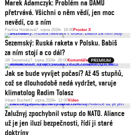
Marek Adamczyk: Problém na DAMU
přetrvává. Všichni o něm vědí, jen moc
nevědí, co s ním
Pavlína Horáková
7. srpna 2026
18:00
Prostor X
Sezemský: Ruská raketa v Polsku. Babiš
za ním stojí a co dál?
Jiří Sezemský
7. srpna 2026
20:00
Komentáře
Jak se bude vyvíjet počasí? Až 45 stupňů,
což se dlouhodobě nedá vydržet, varuje
klimatolog Radim Tolasz
Viliam Buchert
7. srpna 2026
12:00
Video
Zalužnyj zpochybnil vstup do NATO. Aliance
už je jen iluzí bezpečnosti, řídí ji staré
doktríny