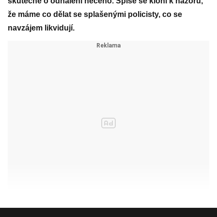
skutečně o odhalení něčeho. Spíše se kloní k názoru,
že máme co dělat se splašenými policisty, co se
navzájem likvidují.