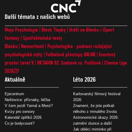
Další témata z našich webů
Moje Psychologie
Blesk Tlapky
Hráči na Blesku
iSport
Fantasy
Spotřebitelské testy
Blesku
Nemovitosti
Psychologika - podcast rozbíjející
psychologické mýty
Fotbalové přestupy ONLINE
Eventový
prostor Level 9
OKTAGON 92: Szabová vs. Pudilová
Chance Liga
2026/27
Aktuálně
Léto 2026
Epicentrum
Karlovarský filmový festival
Neštovice: příznaky, léčba
2026
V čem jezdí Yamal a Mesii?
Znamení, že jste potkali
Kvízy pro seniory
někoho z minulého života
Kalendář úplňků 2026
Astronomické úkazy 2026:
Co je bodycount?
zatmění slunce a další
Jak obléci miminko při