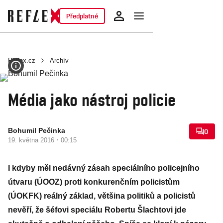
Předplatné
Reflex.cz
Archív
Média jako nástroj policie
Bohumil Pečinka
0
·
19. května 2016
00:15
I kdyby měl nedávný zásah speciálního policejního
útvaru (ÚOOZ) proti konkurenčním policistům
(ÚOKFK) reálný základ, většina politiků a policistů
nevěří, že šéfovi speciálu Robertu Šlachtovi jde