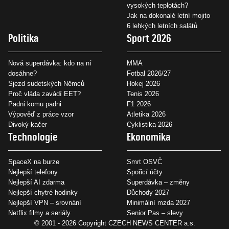
vysokých teplotách?
Jak na dokonalé letní mojito
6 lehkých letních salátů
Politika
Sport 2026
Nová superdávka: kdo na ní
MMA
dosáhne?
Fotbal 2026/27
Sjezd sudetských Němců
Hokej 2026
Proč vláda zavádí EET?
Tenis 2026
Padni komu padni
F1 2026
Výpověď z práce vzor
Atletika 2026
Divoký kačer
Cyklistika 2026
Technologie
Ekonomika
SpaceX na burze
Smrt OSVČ
Nejlepší telefony
Spořicí účty
Nejlepší AI zdarma
Superdávka – změny
Nejlepší chytré hodinky
Důchody 2027
Nejlepší VPN – srovnání
Minimální mzda 2027
Netflix filmy a seriály
Senior Pas – slevy
© 2001 - 2026 Copyright
CZECH NEWS CENTER a.s.