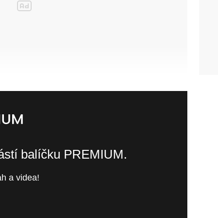
částí balíčku PREMIUM.
h a videa!