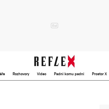
áře
Rozhovory
Video
Padni komu padni
Prostor X