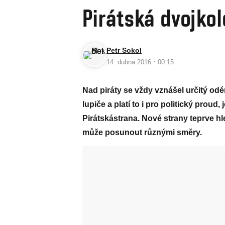
Pirátská dvojkol
Petr Sokol
·
14. dubna 2016
00:15
Nad piráty se vždy vznášel určitý odér
lupiče a platí to i pro politický proud
Pirátská
strana
. Nové strany teprve hle
může posunout různými směry.