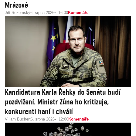
Mrázové
Jiří Sezemský
6. srpna 2026
16:00
Komentáře
Kandidatura Karla Řehky do Senátu budí
pozdvižení. Ministr Zůna ho kritizuje,
konkurenti haní i chválí
Viliam Buchert
6. srpna 2026
12:00
Komentáře