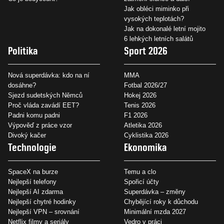
Jak obléci miminko při
vysokých teplotách?
Jak na dokonalé letní mojito
6 lehkých letních salátů
Politika
Sport 2026
Nová superdávka: kdo na ní
MMA
dosáhne?
Fotbal 2026/27
Sjezd sudetských Němců
Hokej 2026
Proč vláda zavádí EET?
Tenis 2026
Padni komu padni
F1 2026
Výpověď z práce vzor
Atletika 2026
Divoký kačer
Cyklistika 2026
Technologie
Ekonomika
SpaceX na burze
Temu a clo
Nejlepší telefony
Spořicí účty
Nejlepší AI zdarma
Superdávka – změny
Nejlepší chytré hodinky
Chybějící roky k důchodu
Nejlepší VPN – srovnání
Minimální mzda 2027
Netflix filmy a seriály
Vedro v práci