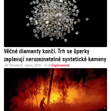
Věčné diamanty končí. Trh se šperky
zaplavují nerozeznatelné syntetické kameny
Jiří Holubec
6. srpna 2026
15:00
Zajímavosti