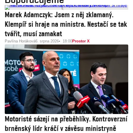
Marek Adamczyk: Jsem z něj zklamaný.
Klempíř si hraje na ministra. Nestačí se tak
tvářit, musí zamakat
Pavlína Horáková
6. srpna 2026
18:00
Prostor X
Motoristé sázejí na přeběhlíky. Kontroverzní
brněnský lídr kráčí v závěsu ministryně