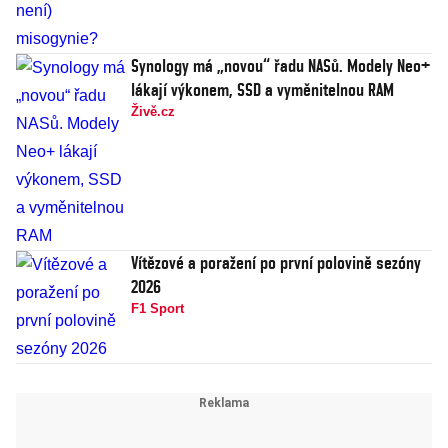
Synology má „novou“ řadu NASů. Modely Neo+
lákají výkonem, SSD a vyměnitelnou RAM
Živě.cz
Vítězové a poražení po první polovině sezóny
2026
F1 Sport