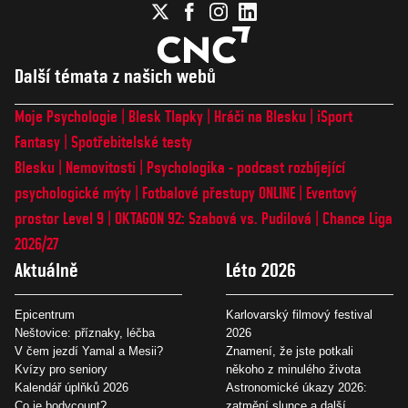
Další témata z našich webů
Moje Psychologie
Blesk Tlapky
Hráči na Blesku
iSport
Fantasy
Spotřebitelské testy
Blesku
Nemovitosti
Psychologika - podcast rozbíjející
psychologické mýty
Fotbalové přestupy ONLINE
Eventový
prostor Level 9
OKTAGON 92: Szabová vs. Pudilová
Chance Liga
2026/27
Aktuálně
Léto 2026
Epicentrum
Karlovarský filmový festival
Neštovice: příznaky, léčba
2026
V čem jezdí Yamal a Mesii?
Znamení, že jste potkali
Kvízy pro seniory
někoho z minulého života
Kalendář úplňků 2026
Astronomické úkazy 2026:
Co je bodycount?
zatmění slunce a další