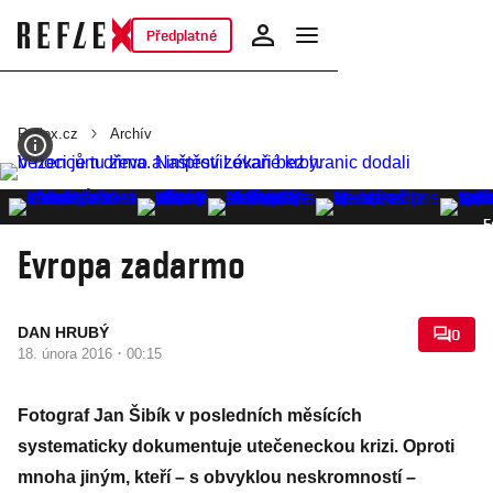
Předplatné
Reflex.cz
Archív
F
Evropa zadarmo
DAN HRUBÝ
0
·
18. února 2016
00:15
Fotograf Jan Šibík v posledních měsících
systematicky dokumentuje utečeneckou krizi. Oproti
mnoha jiným, kteří – s obvyklou neskromností –