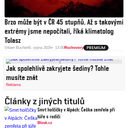
Brzo může být v ČR 45 stupňů. Až s takovými
extrémy jsme nepočítali, říká klimatolog
Tolasz
Viliam Buchert
6. srpna 2026
13:00
Rozhovory
Jak spolehlivě zakryjete šediny? Tohle
musíte znát
Reklama
Články z jiných titulů
Smrt holčičky v Alpách: Češka zemřela při
túře s rodiči
Blesk.cz