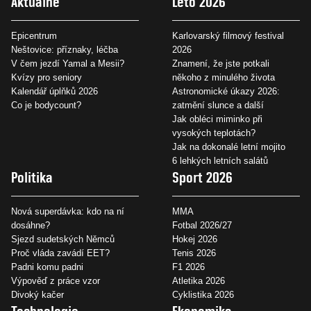
Aktuálně
Léto 2026
Epicentrum
Karlovarský filmový festival
Neštovice: příznaky, léčba
2026
V čem jezdí Yamal a Mesii?
Znamení, že jste potkali
Kvízy pro seniory
někoho z minulého života
Kalendář úplňků 2026
Astronomické úkazy 2026:
Co je bodycount?
zatmění slunce a další
Jak obléci miminko při
vysokých teplotách?
Jak na dokonalé letní mojito
6 lehkých letních salátů
Politika
Sport 2026
Nová superdávka: kdo na ní
MMA
dosáhne?
Fotbal 2026/27
Sjezd sudetských Němců
Hokej 2026
Proč vláda zavádí EET?
Tenis 2026
Padni komu padni
F1 2026
Výpověď z práce vzor
Atletika 2026
Divoký kačer
Cyklistika 2026