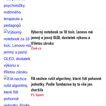
Výborný notebook za 18 tisíc. Lenovo má
jemný a jasný OLED, dostatek výkonu a
tříletou záruku
Živě.cz
FIA nechce rušit algoritmy, které řídí pohonné
jednotky. Podle Tombazise by to vše jen
zhoršilo
F1 Sport