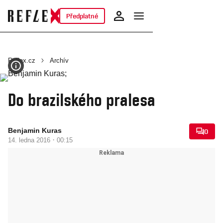
Předplatné
Reflex.cz
Archív
Do brazilského pralesa
Benjamin Kuras
0
·
14. ledna 2016
00:15