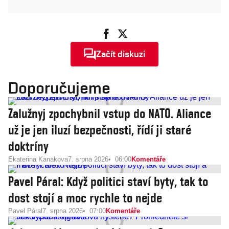
Začít diskuzi
Doporučujeme
Zalužnyj zpochybnil vstup do NATO. Aliance
už je jen iluzí bezpečnosti, řídí ji staré
doktríny
Ekaterina Kanakova
7. srpna 2026
06:00
Komentáře
Pavel Páral: Když politici staví byty, tak to
dost stojí a moc rychle to nejde
Pavel Páral
7. srpna 2026
07:00
Komentáře