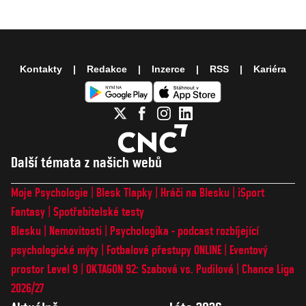
Kontakty
Redakce
Inzerce
RSS
Kariéra
Další témata z našich webů
Moje Psychologie
Blesk Tlapky
Hráči na Blesku
iSport
Fantasy
Spotřebitelské testy
Blesku
Nemovitosti
Psychologika - podcast rozbíjející
psychologické mýty
Fotbalové přestupy ONLINE
Eventový
prostor Level 9
OKTAGON 92: Szabová vs. Pudilová
Chance Liga
2026/27