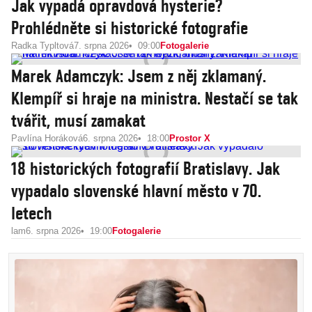
Jak vypadá opravdová hysterie?
Prohlédněte si historické fotografie
Radka Typltová
7. srpna 2026
09:00
Fotogalerie
Marek Adamczyk: Jsem z něj zklamaný.
Klempíř si hraje na ministra. Nestačí se tak
tvářit, musí zamakat
Pavlína Horáková
6. srpna 2026
18:00
Prostor X
18 historických fotografií Bratislavy. Jak
vypadalo slovenské hlavní město v 70.
letech
lam
6. srpna 2026
19:00
Fotogalerie