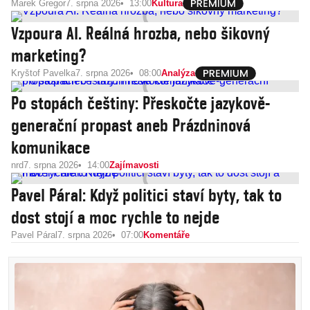
Marek Gregor
7. srpna 2026
13:00
Kultura
Vzpoura AI. Reálná hrozba, nebo šikovný
marketing?
Kryštof Pavelka
7. srpna 2026
08:00
Analýza
Po stopách češtiny: Přeskočte jazykově-
generační propast aneb Prázdninová
komunikace
nrd
7. srpna 2026
14:00
Zajímavosti
Pavel Páral: Když politici staví byty, tak to
dost stojí a moc rychle to nejde
Pavel Páral
7. srpna 2026
07:00
Komentáře