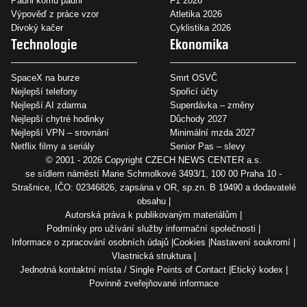
Padni komu padni
F1 2026
Výpověď z práce vzor
Atletika 2026
Divoký kačer
Cyklistika 2026
Technologie
Ekonomika
SpaceX na burze
Smrt OSVČ
Nejlepší telefony
Spořicí účty
Nejlepší AI zdarma
Superdávka – změny
Nejlepší chytré hodinky
Důchody 2027
Nejlepší VPN – srovnání
Minimální mzda 2027
Netflix filmy a seriály
Senior Pas – slevy
© 2001 - 2026 Copyright
CZECH NEWS CENTER a.s.
se sídlem náměstí Marie Schmolkové 3493/1, 100 00 Praha 10 -
Strašnice, IČO: 02346826, zapsána v OR, sp.zn. B 19490 a dodavatelé
obsahu
Autorská práva k publikovaným materiálům
Podmínky pro užívání služby informační společnosti
Informace o zpracování osobních údajů
Cookies
Nastavení soukromí
Vlastnická struktura
Jednotná kontaktní místa / Single Points of Contact
Etický kodex
Povinně zveřejňované informace