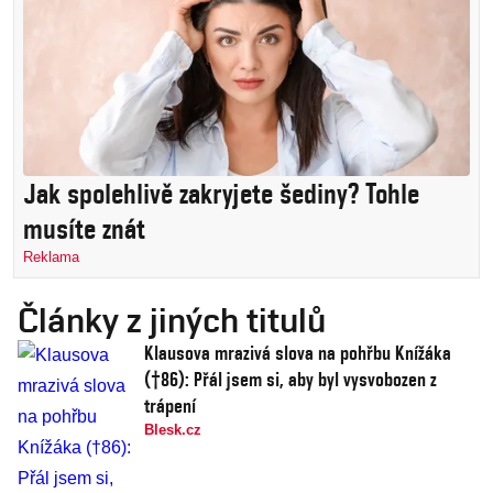
Jak spolehlivě zakryjete šediny? Tohle
musíte znát
Reklama
Články z jiných titulů
Klausova mrazivá slova na pohřbu Knížáka
(†86): Přál jsem si, aby byl vysvobozen z
trápení
Blesk.cz