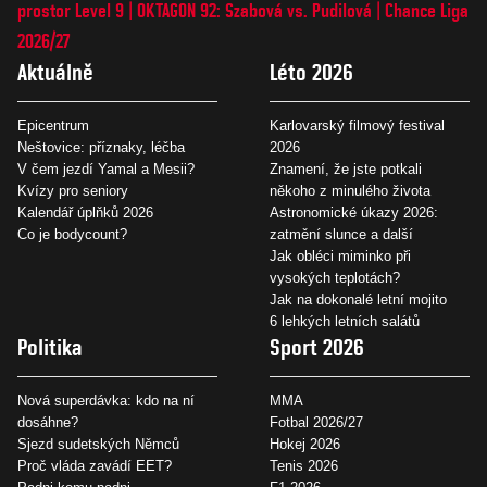
prostor Level 9
OKTAGON 92: Szabová vs. Pudilová
Chance Liga
2026/27
Aktuálně
Léto 2026
Epicentrum
Karlovarský filmový festival
Neštovice: příznaky, léčba
2026
V čem jezdí Yamal a Mesii?
Znamení, že jste potkali
Kvízy pro seniory
někoho z minulého života
Kalendář úplňků 2026
Astronomické úkazy 2026:
Co je bodycount?
zatmění slunce a další
Jak obléci miminko při
vysokých teplotách?
Jak na dokonalé letní mojito
6 lehkých letních salátů
Politika
Sport 2026
Nová superdávka: kdo na ní
MMA
dosáhne?
Fotbal 2026/27
Sjezd sudetských Němců
Hokej 2026
Proč vláda zavádí EET?
Tenis 2026