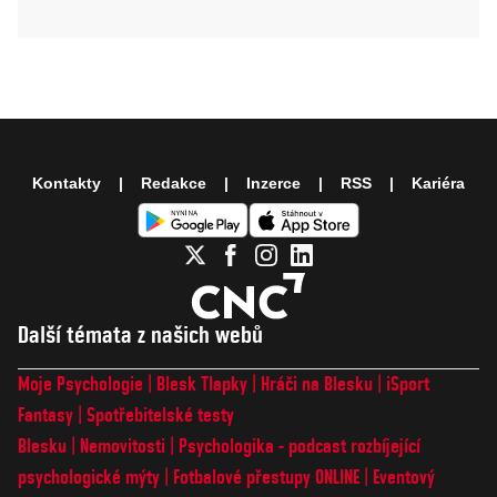
Kontakty
Redakce
Inzerce
RSS
Kariéra
Další témata z našich webů
Moje Psychologie
Blesk Tlapky
Hráči na Blesku
iSport
Fantasy
Spotřebitelské testy
Blesku
Nemovitosti
Psychologika - podcast rozbíjející
psychologické mýty
Fotbalové přestupy ONLINE
Eventový