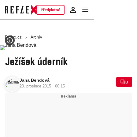
Předplatné
Reflex.cz
Archív
Ježíšek úderník
Jana Bendová
0
·
23. prosince 2015
00:15