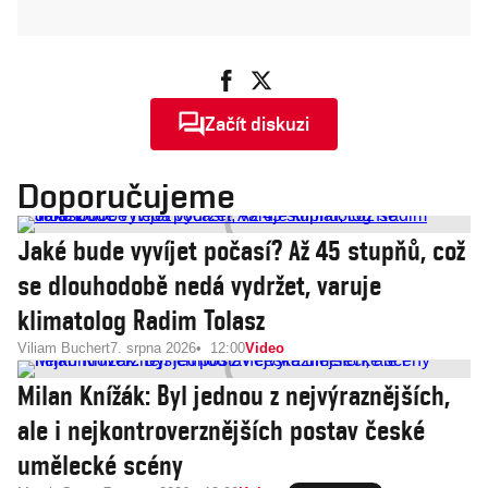
Začít diskuzi
Doporučujeme
Jaké bude vyvíjet počasí? Až 45 stupňů, což
se dlouhodobě nedá vydržet, varuje
klimatolog Radim Tolasz
Viliam Buchert
7. srpna 2026
12:00
Video
Milan Knížák: Byl jednou z nejvýraznějších,
ale i nejkontroverznějších postav české
umělecké scény