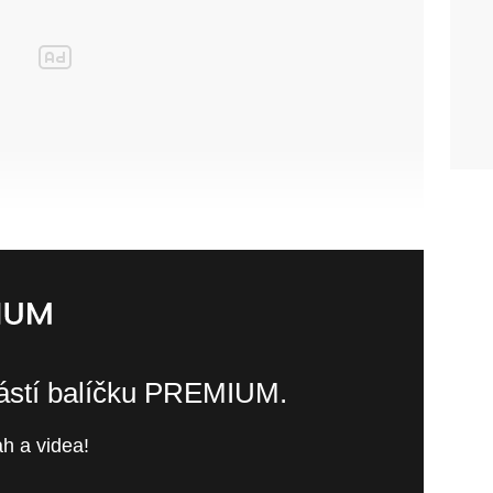
částí balíčku PREMIUM.
h a videa!