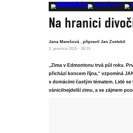
Na hranici divoč
,
Jana Marešová
připravil Jan Zvelebil
·
3. prosince 2015
00:15
„Zima v Edmontonu trvá půl roku. Prvn
přichází koncem října,“ vzpomíná JAN
s domácími častým tématem. Lidé se tr
vánici/nejdelší zimu, a se zájmem po