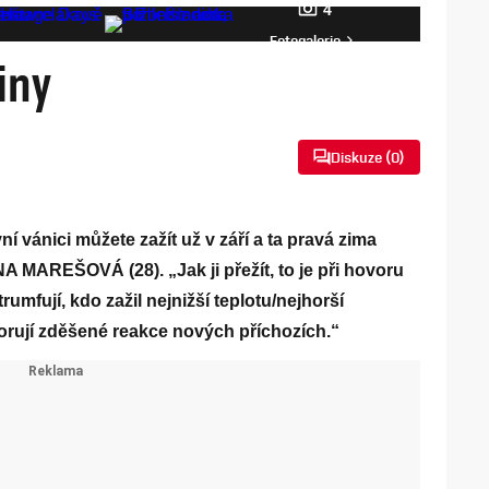
4
Fotogalerie
iny
Diskuze (
0
)
í vánici můžete zažít už v září a ta pravá zima
A MAREŠOVÁ (28). „Jak ji přežít, to je při hovoru
umfují, kdo zažil nejnižší teplotu/nejhorší
zorují zděšené reakce nových příchozích.“