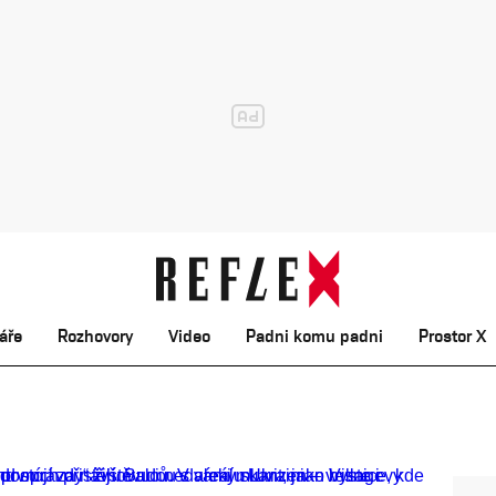
áře
Rozhovory
Video
Padni komu padni
Prostor X