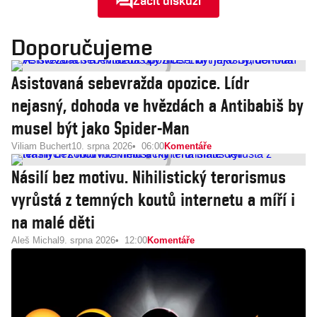
Začít diskuzi
Doporučujeme
Asistovaná sebevražda opozice. Lídr
nejasný, dohoda ve hvězdách a Antibabiš by
musel být jako Spider-Man
Viliam Buchert
10. srpna 2026
06:00
Komentáře
Násilí bez motivu. Nihilistický terorismus
vyrůstá z temných koutů internetu a míří i
na malé děti
Aleš Michal
9. srpna 2026
12:00
Komentáře