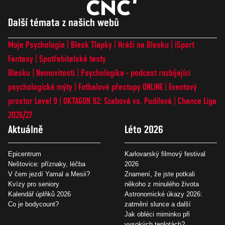
Další témata z našich webů
Moje Psychologie
Blesk Tlapky
Hráči na Blesku
iSport
Fantasy
Spotřebitelské testy
Blesku
Nemovitosti
Psychologika - podcast rozbíjející
psychologické mýty
Fotbalové přestupy ONLINE
Eventový
prostor Level 9
OKTAGON 92: Szabová vs. Pudilová
Chance Liga
2026/27
Aktuálně
Léto 2026
Epicentrum
Karlovarský filmový festival
Neštovice: příznaky, léčba
2026
V čem jezdí Yamal a Mesii?
Znamení, že jste potkali
Kvízy pro seniory
někoho z minulého života
Kalendář úplňků 2026
Astronomické úkazy 2026:
Co je bodycount?
zatmění slunce a další
Jak obléci miminko při
vysokých teplotách?