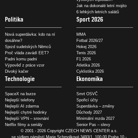
Jak na dokonalé letní mojito
6 lehkých letních salátů
Politika
Sport 2026
Nová superdávka: kdo na ní
MMA
dosáhne?
Fotbal 2026/27
Sjezd sudetských Němců
Hokej 2026
Proč vláda zavádí EET?
Tenis 2026
Padni komu padni
F1 2026
Výpověď z práce vzor
Atletika 2026
Divoký kačer
Cyklistika 2026
Technologie
Ekonomika
SpaceX na burze
Smrt OSVČ
Nejlepší telefony
Spořicí účty
Nejlepší AI zdarma
Superdávka – změny
Nejlepší chytré hodinky
Důchody 2027
Nejlepší VPN – srovnání
Minimální mzda 2027
Netflix filmy a seriály
Senior Pas – slevy
© 2001 - 2026 Copyright
CZECH NEWS CENTER a.s.
se sídlem náměstí Marie Schmolkové 3493/1, 100 00 Praha 10 -