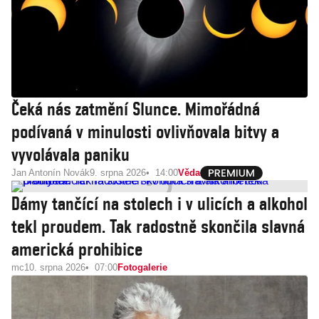
Čeká nás zatmění Slunce. Mimořádná
podívaná v minulosti ovlivňovala bitvy a
vyvolávala paniku
Jan Antonín Novák
9. srpna 2026
14:00
Věda
Dámy tančící na stolech i v ulicích a alkohol
tekl proudem. Tak radostně skončila slavná
americká prohibice
mc
10. srpna 2026
07:00
Fotogalerie