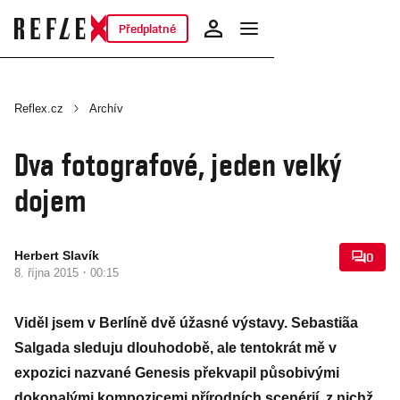
Předplatné
Reflex.cz
Archív
Dva fotografové, jeden velký
dojem
Herbert Slavík
0
·
8. října 2015
00:15
Viděl jsem v Berlíně dvě úžasné výstavy. Sebastiãa
Salgada sleduju dlouhodobě, ale tentokrát mě v
expozici nazvané Genesis překvapil působivými
dokonalými kompozicemi přírodních scenérií, z nichž