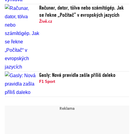
Računar, dator, tölva nebo számítógép. Jak
se řekne „Počítač“ v evropských jazycích
Živě.cz
Gasly: Nová pravidla zašla příliš daleko
F1 Sport