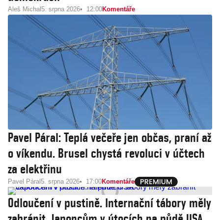
Aleš Michal
5. srpna 2026
12:00
Komentáře
Pavel Páral: Teplá večeře jen občas, praní až
o víkendu. Brusel chystá revoluci v účtech
za elektřinu
Pavel Páral
5. srpna 2026
17:00
Komentáře
Odloučení v pustině. Internační tábory měly
zabránit Japoncům v útocích na půdě USA