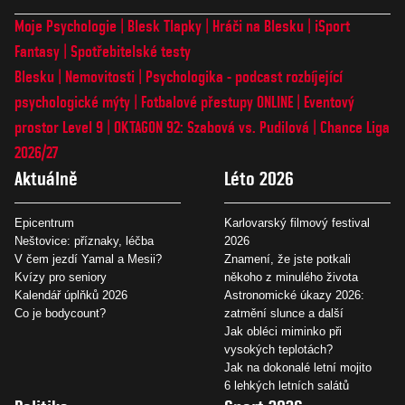
Moje Psychologie
Blesk Tlapky
Hráči na Blesku
iSport
Fantasy
Spotřebitelské testy
Blesku
Nemovitosti
Psychologika - podcast rozbíjející
psychologické mýty
Fotbalové přestupy ONLINE
Eventový
prostor Level 9
OKTAGON 92: Szabová vs. Pudilová
Chance Liga
2026/27
Aktuálně
Léto 2026
Epicentrum
Karlovarský filmový festival
Neštovice: příznaky, léčba
2026
V čem jezdí Yamal a Mesii?
Znamení, že jste potkali
Kvízy pro seniory
někoho z minulého života
Kalendář úplňků 2026
Astronomické úkazy 2026:
Co je bodycount?
zatmění slunce a další
Jak obléci miminko při
vysokých teplotách?
Jak na dokonalé letní mojito
6 lehkých letních salátů