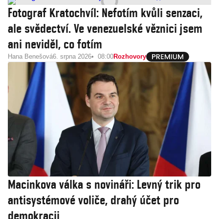
Fotograf Kratochvíl: Nefotím kvůli senzaci,
ale svědectví. Ve venezuelské věznici jsem
ani neviděl, co fotím
Hana Benešová
6. srpna 2026
08:00
Rozhovory
Macinkova válka s novináři: Levný trik pro
antisystémové voliče, drahý účet pro
demokracii