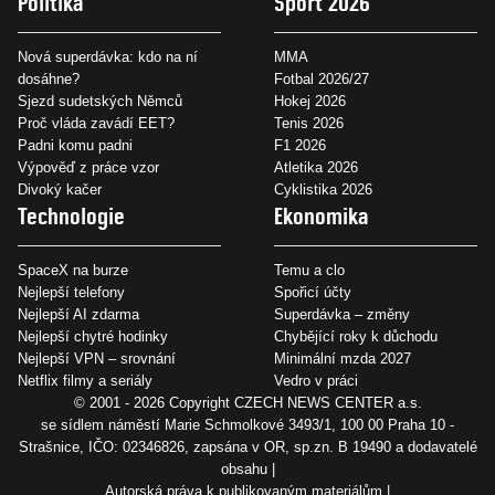
Politika
Sport 2026
Nová superdávka: kdo na ní
MMA
dosáhne?
Fotbal 2026/27
Sjezd sudetských Němců
Hokej 2026
Proč vláda zavádí EET?
Tenis 2026
Padni komu padni
F1 2026
Výpověď z práce vzor
Atletika 2026
Divoký kačer
Cyklistika 2026
Technologie
Ekonomika
SpaceX na burze
Temu a clo
Nejlepší telefony
Spořicí účty
Nejlepší AI zdarma
Superdávka – změny
Nejlepší chytré hodinky
Chybějící roky k důchodu
Nejlepší VPN – srovnání
Minimální mzda 2027
Netflix filmy a seriály
Vedro v práci
© 2001 - 2026 Copyright
CZECH NEWS CENTER a.s.
se sídlem náměstí Marie Schmolkové 3493/1, 100 00 Praha 10 -
Strašnice, IČO: 02346826, zapsána v OR, sp.zn. B 19490 a dodavatelé
obsahu
Autorská práva k publikovaným materiálům