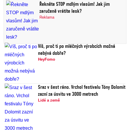
Řekněte STOP mdlým vlasům! Jak jim
zaručeně vrátíte lesk?
Reklama
Víš, proč ti po mléčných výrobcích možná
nebývá dobře?
HeyFomo
Sraz v šest ráno. Vrchol festivalu Tóny Dolomit
zazní za úsvitu ve 3000 metrech
Lidé a země