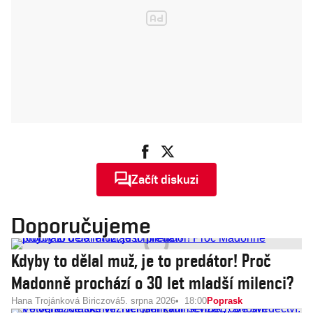
Začít diskuzi
Doporučujeme
Kdyby to dělal muž, je to predátor! Proč
Madonně prochází o 30 let mladší milenci?
Hana Trojánková Biriczová
5. srpna 2026
18:00
Poprask