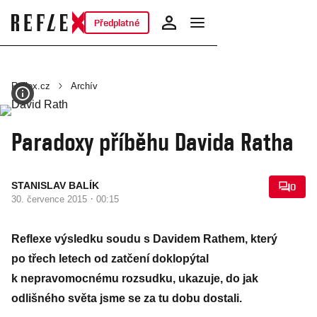
Předplatné
Reflex.cz
Archív
Paradoxy příběhu Davida Ratha
STANISLAV BALÍK
0
·
30. července 2015
00:15
Reflexe výsledku soudu s Davidem Rathem, který
po třech letech od zatčení doklopýtal
k nepravomocnému rozsudku, ukazuje, do jak
odlišného světa jsme se za tu dobu dostali.