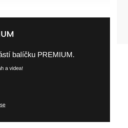
částí balíčku PREMIUM.
h a videa!
 se