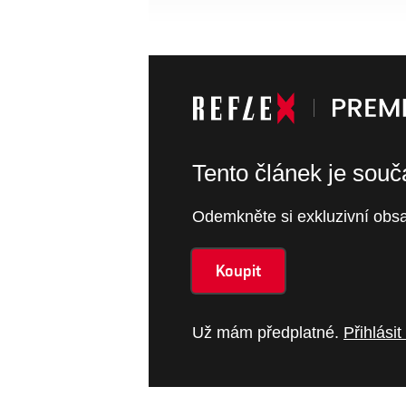
Tento článek je sou
Odemkněte si exkluzivní obsa
Koupit
Už mám předplatné.
Přihlásit