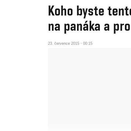
Koho byste tent
na panáka a pro
·
23. července 2015
00:15