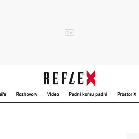
áře
Rozhovory
Video
Padni komu padni
Prostor X