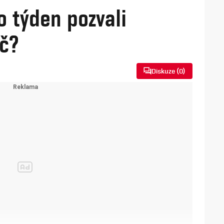
o týden pozvali
č?
Diskuze (
0
)