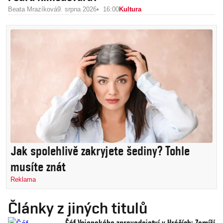
Beata Mrazíková
9. srpna 2026
16:00
Kultura
Jak spolehlivě zakryjete šediny? Tohle
musíte znát
Reklama
Články z jiných titulů
Šéf Vojenského zpravodajství v Hráčích: Zamíří