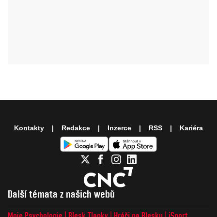
Kontakty
Redakce
Inzerce
RSS
Kariéra
Další témata z našich webů
Moje Psychologie
Blesk Tlapky
Hráči na Blesku
iSport