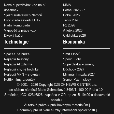
Nová superdávka: kdo na ní
MMA
dosáhne?
Fotbal 2026/27
Sjezd sudetských Němců
Hokej 2026
Proč vláda zavádí EET?
Tenis 2026
Padni komu padni
F1 2026
Výpověď z práce vzor
Atletika 2026
Divoký kačer
Cyklistika 2026
Technologie
Ekonomika
SpaceX na burze
Smrt OSVČ
Nejlepší telefony
Spořicí účty
Nejlepší AI zdarma
Superdávka – změny
Nejlepší chytré hodinky
Důchody 2027
Nejlepší VPN – srovnání
Minimální mzda 2027
Netflix filmy a seriály
Senior Pas – slevy
© 2001 - 2026 Copyright
CZECH NEWS CENTER a.s.
se sídlem náměstí Marie Schmolkové 3493/1, 100 00 Praha 10 -
Strašnice, IČO: 02346826, zapsána v OR, sp.zn. B 19490 a dodavatelé
obsahu
Autorská práva k publikovaným materiálům
Podmínky pro užívání služby informační společnosti