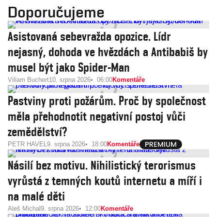
Doporučujeme
Asistovaná sebevražda opozice. Lídr
nejasný, dohoda ve hvězdách a Antibabiš by
musel být jako Spider-Man
Viliam Buchert
10. srpna 2026
06:00
Komentáře
Pastviny proti požárům. Proč by společnost
měla přehodnotit negativní postoj vůči
zemědělství?
PETR HAVEL
9. srpna 2026
18:00
Komentáře
Násilí bez motivu. Nihilistický terorismus
vyrůstá z temných koutů internetu a míří i
na malé děti
Aleš Michal
9. srpna 2026
12:00
Komentáře