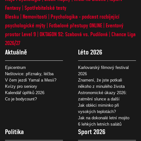
Fantasy
Spotřebitelské testy
Blesku
Nemovitosti
Psychologika - podcast rozbíjející
psychologické mýty
Fotbalové přestupy ONLINE
Eventový
prostor Level 9
OKTAGON 92: Szabová vs. Pudilová
Chance Liga
2026/27
Aktuálně
Léto 2026
Epicentrum
Karlovarský filmový festival
Neštovice: příznaky, léčba
2026
V čem jezdí Yamal a Mesii?
Znamení, že jste potkali
Kvízy pro seniory
někoho z minulého života
Kalendář úplňků 2026
Astronomické úkazy 2026:
Co je bodycount?
zatmění slunce a další
Jak obléci miminko při
vysokých teplotách?
Jak na dokonalé letní mojito
6 lehkých letních salátů
Politika
Sport 2026