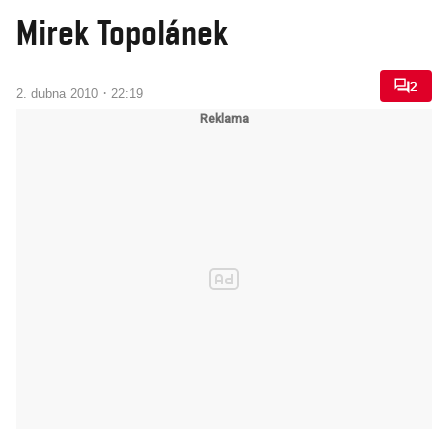
Mirek Topolánek
2
·
2. dubna 2010
22:19