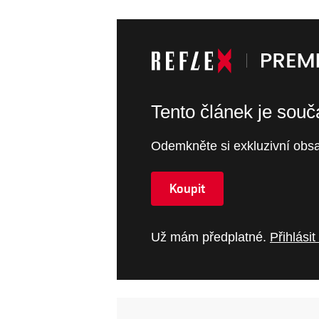
Tento článek je sou
Odemkněte si exkluzivní obsa
Koupit
Už mám předplatné.
Přihlásit