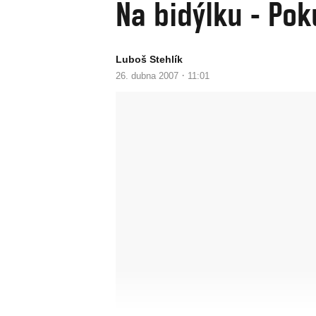
Na bidýlku - Po
Luboš Stehlík
·
26. dubna 2007
11:01