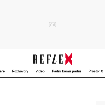
áře
Rozhovory
Video
Padni komu padni
Prostor X