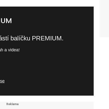
částí balíčku PREMIUM.
h a videa!
 se