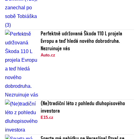
Perfektně udržovaná Škoda 110 L projela
Evropu a teď hledá nového dobrodruha.
Nezruinuje vás
Auto.cz
(Ne)tradiční léto z pohledu dluhopisového
investora
E15.cz
Sparta má nabídku na Haraslína! Ozval se