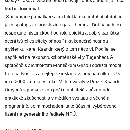
škody? Takové věci se přece stávají i dnes a lidem je třeba
trochu důvěřovat…
„Spolupráce památkáře a architekta má probíhat obdobně
jako spolupráce anesteziologa a chirurga. Dobrý architekt
respektuje historickou hodnotu objektu a dobrý památkář
ocení tvůrčí estetický přínos,“ říká konečně nosnou
myšlenku Karel Ksandr, který o tom něco ví. Podílel se
například na rekonstrukci brněnské vily Tugenhadt. A
společně s architektem Františkem Girsou obdržel medaili
Europa Nostra za nejlépe zrestaurovanou památku EU v
roce 2000 za rekonstrukci Millerovy vily v Praze. Ksandr,
který má s památkovou péčí dlouholeté a různorodé
praktické zkušenosti a v médiích vystupuje věcně a
pregnantně, se mimochodem také účastnil výběrového
řízení na generálního ředitele NPÚ.