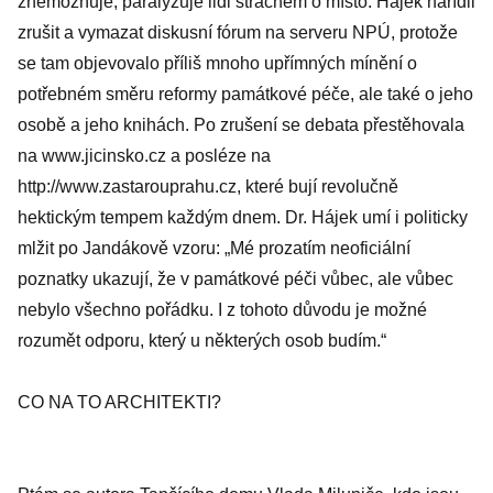
znemožňuje, paralyzuje lidi strachem o místo. Hájek nařídil
zrušit a vymazat diskusní fórum na serveru NPÚ, protože
se tam objevovalo příliš mnoho upřímných mínění o
potřebném směru reformy památkové péče, ale také o jeho
osobě a jeho knihách. Po zrušení se debata přestěhovala
na www.jicinsko.cz a posléze na
http://www.zastarouprahu.cz, které bují revolučně
hektickým tempem každým dnem. Dr. Hájek umí i politicky
mlžit po Jandákově vzoru: „Mé prozatím neoficiální
poznatky ukazují, že v památkové péči vůbec, ale vůbec
nebylo všechno pořádku. I z tohoto důvodu je možné
rozumět odporu, který u některých osob budím.“
CO NA TO ARCHITEKTI?