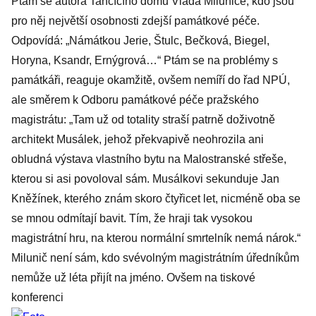
Ptám se autora Tančícího domu Vlada Miluniče, kdo jsou
pro něj největší osobnosti zdejší památkové péče.
Odpovídá: „Námátkou Jerie, Štulc, Bečková, Biegel,
Horyna, Ksandr, Ernýgrová…“ Ptám se na problémy s
památkáři, reaguje okamžitě, ovšem nemíří do řad NPÚ,
ale směrem k Odboru památkové péče pražského
magistrátu: „Tam už od totality straší patrně doživotně
architekt Musálek, jehož překvapivě neohrozila ani
obludná výstava vlastního bytu na Malostranské střeše,
kterou si asi povoloval sám. Musálkovi sekunduje Jan
Kněžínek, kterého znám skoro čtyřicet let, nicméně oba se
se mnou odmítají bavit. Tím, že hraji tak vysokou
magistrátní hru, na kterou normální smrtelník nemá nárok.“
Milunič není sám, kdo svévolným magistrátním úředníkům
nemůže už léta přijít na jméno. Ovšem na tiskové
konferenci