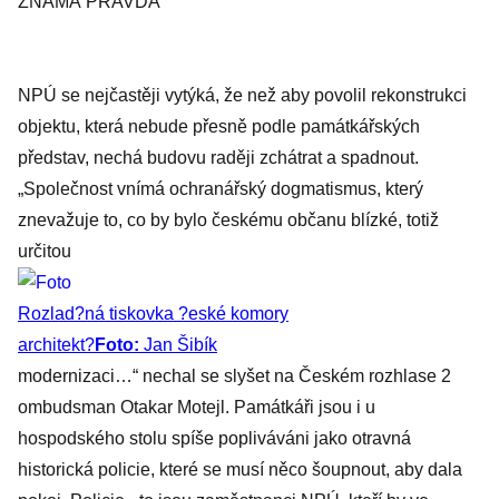
ZNÁMÁ PRAVDA
NPÚ se nejčastěji vytýká, že než aby povolil rekonstrukci
objektu, která nebude přesně podle památkářských
představ, nechá budovu raději zchátrat a spadnout.
„Společnost vnímá ochranářský dogmatismus, který
znevažuje to, co by bylo českému občanu blízké, totiž
určitou
Rozlad?ná tiskovka ?eské komory
architekt?
Foto:
Jan Šibík
modernizaci…“ nechal se slyšet na Českém rozhlase 2
ombudsman Otakar Motejl. Památkáři jsou i u
hospodského stolu spíše popliváváni jako otravná
historická policie, které se musí něco šoupnout, aby dala