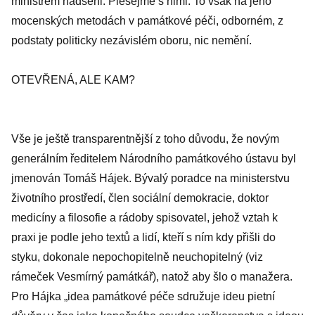
ministrem nadšeni. Plesejme s nimi. To však na jeho
mocenských metodách v památkové péči, odborném, z
podstaty politicky nezávislém oboru, nic nemění.
OTEVŘENÁ, ALE KAM?
Vše je ještě transparentnější z toho důvodu, že novým
generálním ředitelem Národního památkového ústavu byl
jmenován Tomáš Hájek. Bývalý poradce na ministerstvu
životního prostředí, člen sociální demokracie, doktor
medicíny a filosofie a rádoby spisovatel, jehož vztah k
praxi je podle jeho textů a lidí, kteří s ním kdy přišli do
styku, dokonale nepochopitelně neuchopitelný (viz
rámeček Vesmírný památkář), natož aby šlo o manažera.
Pro Hájka „idea památkové péče sdružuje ideu pietní