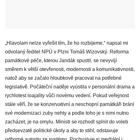
„Hlavolam nelze vyřešit tím, že ho rozbijeme,“ napsal mi
odvolaný ředitel NPÚ v Plzni Tomáš Wizovský. Reforma
památkové péče, kterou Jandák spustil, se nevyvíjí
směrem k větší otevřenosti, modernosti a komunikativnosti,
natož aby se začalo hloubkově pracovat na potřebné
legislativě. Počáteční naděje vyústila v personální drama a
rychlotest loajality vůči novému vedení. Pokud veřejnost
stále věří, že se konzervativní a neschopní památkáři brání
své modernizaci zuby nehty a podle toho je s nimi nutno
zacházet, je na omylu. Ministr se rozhodl splnit do voleb
předsevzaté politické úkoly a aby to stihl, odstavuje
odborné autority ze systému. Pochvaluje si mediální i