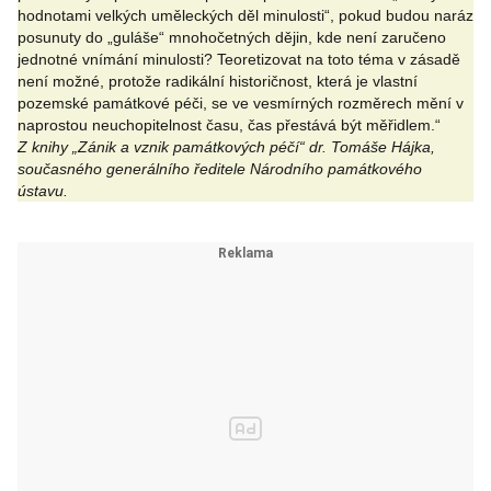
hodnotami velkých uměleckých děl minulosti“, pokud budou naráz
posunuty do „guláše“ mnohočetných dějin, kde není zaručeno
jednotné vnímání minulosti? Teoretizovat na toto téma v zásadě
není možné, protože radikální historičnost, která je vlastní
pozemské památkové péči, se ve vesmírných rozměrech mění v
naprostou neuchopitelnost času, čas přestává být měřidlem.“
Z knihy „Zánik a vznik památkových péčí“ dr. Tomáše Hájka,
současného generálního ředitele Národního památkového
ústavu.