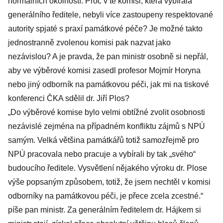
normálních okolností. Proč v té komisi, která vybírala
generálního ředitele, nebyli více zastoupeny respektované
autority spjaté s praxí památkové péče? Je možné takto
jednostranně zvolenou komisi pak nazvat jako
nezávislou? A je pravda, že pan ministr osobně si nepřál,
aby ve výběrové komisi zasedl profesor Mojmír Horyna
nebo jiný odborník na památkovou péči, jak mi na tiskové
konferenci ČKA sdělil dr. Jiří Plos?
„Do výběrové komise bylo velmi obtížné zvolit osobnosti
nezávislé zejména na případném konfliktu zájmů s NPÚ
samým. Velká většina památkářů totiž samozřejmě pro
NPÚ pracovala nebo pracuje a vybírali by tak „svého“
budoucího ředitele. Vysvětlení nějakého výroku dr. Plose
výše popsaným způsobem, totiž, že jsem nechtěl v komisi
odborníky na památkovou péči, je přece zcela zcestné.“
píše pan ministr. Za generálním ředitelem dr. Hájkem si