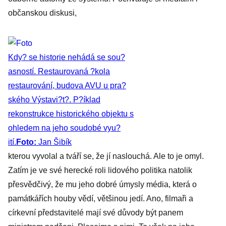
občanskou diskusi,
Kdy? se historie nehádá se sou?
asností. Restaurovaná ?kola
restaurování, budova AVU u pra?
ského Výstavi?t?. P?íklad
rekonstrukce historického objektu s
ohledem na jeho soudobé vyu?
ití.
Foto:
Jan Šibík
kterou vyvolal a tváří se, že jí naslouchá. Ale to je omyl.
Zatím je ve své herecké roli lidového politika natolik
přesvědčivý, že mu jeho dobré úmysly média, která o
památkářích houby vědí, většinou jedí. Ano, filmaři a
církevní představitelé mají své důvody být panem