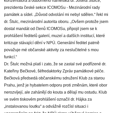
konzervátora a odborného náměstka dr. Josefa Štulce,
prezidenta české sekce ICOMOSu - Mezinárodní rady
památek a sídel. „Důvod odvolání mi nebyl sdělen.“ řekl mi
dr. Štulc, mezinárodní autorita oboru. „Ovšem protože jsem
dostal mandát od členů ICOMOSu, připojil jsem se k
prohlášení ředitelů galerií, muzeí a dalších institucí, které
kritizuje stávající dění v NPÚ. Generální ředitel patrně
považuje mé občanské aktivity za neslučitelné s mou
funkcí.“
Dr. Štulc možná platí i zato, že se zastal své podřízené dr.
Kateřiny Bečkové, šéfredaktorky Zpráv památkové péče.
Bečková předsedá občanskému sdružení Klub za starou
Prahu, jenž je hybatelem odporu proti změnám, které obor
nerozvíjejí, ale zahánějí do kouta a dělají mu ostudu. Klub
ve svém tiskovém prohlášení označil dr. Hájka za
„instalovanou loutku“ a odvážně rozčísl situaci i