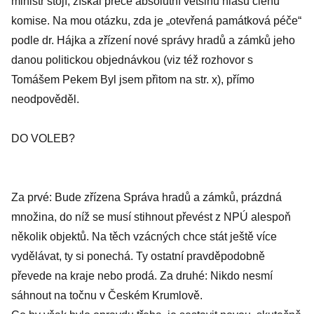
ministr stojí, získal přece absolutní většinu hlasů členů
komise. Na mou otázku, zda je „otevřená památková péče“
podle dr. Hájka a zřízení nové správy hradů a zámků jeho
danou politickou objednávkou (viz též rozhovor s
Tomášem Pekem Byl jsem přitom na str. x), přímo
neodpověděl.
DO VOLEB?
Za prvé: Bude zřízena Správa hradů a zámků, prázdná
množina, do níž se musí stihnout převést z NPÚ alespoň
několik objektů. Na těch vzácných chce stát ještě více
vydělávat, ty si ponechá. Ty ostatní pravděpodobně
převede na kraje nebo prodá. Za druhé: Nikdo nesmí
sáhnout na točnu v Českém Krumlově.