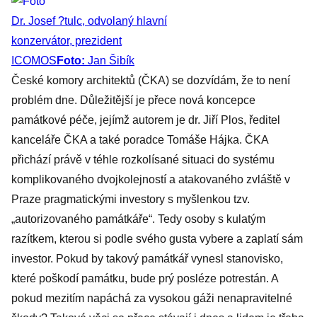
Dr. Josef ?tulc, odvolaný hlavní
konzervátor, prezident
ICOMOS
Foto:
Jan Šibík
České komory architektů (ČKA) se dozvídám, že to není
problém dne. Důležitější je přece nová koncepce
památkové péče, jejímž autorem je dr. Jiří Plos, ředitel
kanceláře ČKA a také poradce Tomáše Hájka. ČKA
přichází právě v téhle rozkolísané situaci do systému
komplikovaného dvojkolejností a atakovaného zvláště v
Praze pragmatickými investory s myšlenkou tzv.
„autorizovaného památkáře“. Tedy osoby s kulatým
razítkem, kterou si podle svého gusta vybere a zaplatí sám
investor. Pokud by takový památkář vynesl stanovisko,
které poškodí památku, bude prý posléze potrestán. A
pokud mezitím napáchá za vysokou gáži nenapravitelné