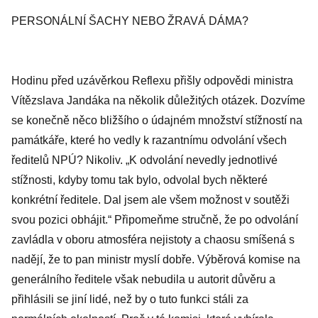
PERSONÁLNÍ ŠACHY NEBO ŽRAVÁ DÁMA?
Hodinu před uzávěrkou Reflexu přišly odpovědi ministra
Vítězslava Jandáka na několik důležitých otázek. Dozvíme
se konečně něco bližšího o údajném množství stížností na
památkáře, které ho vedly k razantnímu odvolání všech
ředitelů NPÚ? Nikoliv. „K odvolání nevedly jednotlivé
stížnosti, kdyby tomu tak bylo, odvolal bych některé
konkrétní ředitele. Dal jsem ale všem možnost v soutěži
svou pozici obhájit.“ Připomeňme stručně, že po odvolání
zavládla v oboru atmosféra nejistoty a chaosu smíšená s
nadějí, že to pan ministr myslí dobře. Výběrová komise na
generálního ředitele však nebudila u autorit důvěru a
přihlásili se jiní lidé, než by o tuto funkci stáli za