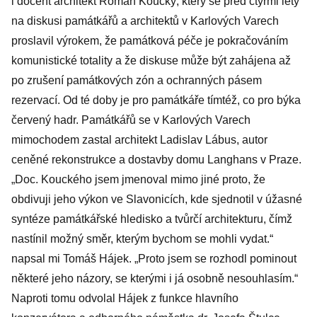
i docent architekt Roman Koucký, který se před čtyřmi lety
na diskusi památkářů a architektů v Karlových Varech
proslavil výrokem, že památková péče je pokračováním
komunistické totality a že diskuse může být zahájena až
po zrušení památkových zón a ochranných pásem
rezervací. Od té doby je pro památkáře tímtéž, co pro býka
červený hadr. Památkářů se v Karlových Varech
mimochodem zastal architekt Ladislav Lábus, autor
ceněné rekonstrukce a dostavby domu Langhans v Praze.
„Doc. Kouckého jsem jmenoval mimo jiné proto, že
obdivuji jeho výkon ve Slavonicích, kde sjednotil v úžasné
syntéze památkářské hledisko a tvůrčí architekturu, čímž
nastínil možný směr, kterým bychom se mohli vydat.“
napsal mi Tomáš Hájek. „Proto jsem se rozhodl pominout
některé jeho názory, se kterými i já osobně nesouhlasím.“
Naproti tomu odvolal Hájek z funkce hlavního