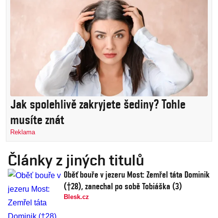
Jak spolehlivě zakryjete šediny? Tohle
musíte znát
Reklama
Články z jiných titulů
Oběť bouře v jezeru Most: Zemřel táta Dominik
(†28), zanechal po sobě Tobiáška (3)
Blesk.cz