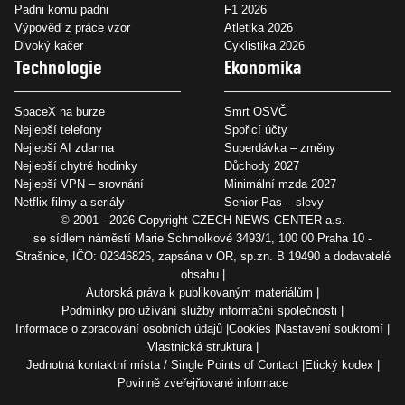
Padni komu padni
F1 2026
Výpověď z práce vzor
Atletika 2026
Divoký kačer
Cyklistika 2026
Technologie
Ekonomika
SpaceX na burze
Smrt OSVČ
Nejlepší telefony
Spořicí účty
Nejlepší AI zdarma
Superdávka – změny
Nejlepší chytré hodinky
Důchody 2027
Nejlepší VPN – srovnání
Minimální mzda 2027
Netflix filmy a seriály
Senior Pas – slevy
© 2001 - 2026 Copyright
CZECH NEWS CENTER a.s.
se sídlem náměstí Marie Schmolkové 3493/1, 100 00 Praha 10 -
Strašnice, IČO: 02346826, zapsána v OR, sp.zn. B 19490 a dodavatelé
obsahu
Autorská práva k publikovaným materiálům
Podmínky pro užívání služby informační společnosti
Informace o zpracování osobních údajů
Cookies
Nastavení soukromí
Vlastnická struktura
Jednotná kontaktní místa / Single Points of Contact
Etický kodex
Povinně zveřejňované informace