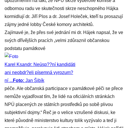
upozorněním na fakt, že NPÚ skrze výběrové komise a
odbornou radu ve skutečnosti skrze neschopného Hájka
kormidlují dr. Jiří Plos a dr. Josef Holeček, kteří tu prosazují
zájmy jedné lobby České komory architektů.
Zajímavé je, že přes své jednání mi dr. Hájek napsal, že ve
svých dřívějších pracích „velmi zdůraznil občanskou
podstatu památkové
Karel Ksandr: Neúsp??ní kandidáti
ani neobdr?eli písemná vyrozum?
ní ...
Foto:
Jan Šibík
péče. Ale občanská participace v památkové péči se přece
nemůže vyjadřovat tím, že lidé na oficiálních stránkách
NPÚ placených ze státních prostředků po sobě plivou
subjektivní dojmy.“ Řeč je o velice vzrušené diskusi, ke
které původně ministerstvo kultury tolik vyzývalo a teď ji