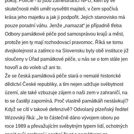
pokoj. Policie - to jsou zaměstnanci NPÚ, kteří by ve
skutečnosti měli umět vysvětlit majiteli, v čem spočívá
krása jeho majetku a jak ji podpořit. Jejich stanovisko má
pouze poradní váhu. Jenže „namazat“ je případně třeba
Odbory památkové péče pod samosprávou krajů a měst,
protože jen ty mají rozhodovací pravomoc. Říká se tomu
dvojkolejnost a zatímco na Slovensku byly obě instituce již
sloučeny v Úřad památkové péče, u nás se o tom stále jen
hovoří a do voleb už ani to.
Že se česká památková péče stará o nemalé historické
dědictví České republiky, a tím nejen udržuje svébytnost
území, ale také vzbuzuje zájem o naši zem v zahraničí, na
to se častěji zapomíná. Proč vlastně památkáři nestávkují?
Když se cítí v takové defenzivě? Odvolaný plzeňský ředitel
Wizovský říká: „Je to částečně dáno vývojem oboru po
roce 1989 a převažujícím svébytným typem lidí, ochotných