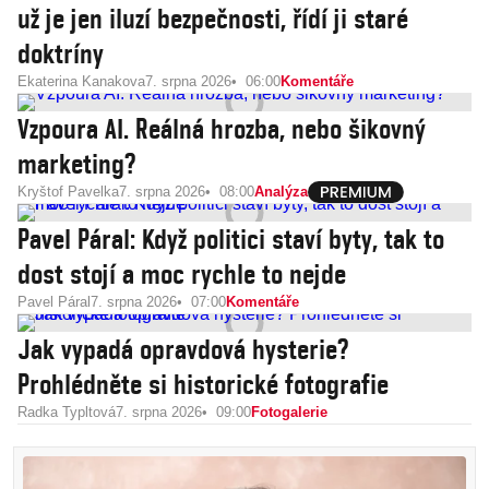
už je jen iluzí bezpečnosti, řídí ji staré
doktríny
Ekaterina Kanakova
7. srpna 2026
06:00
Komentáře
Vzpoura AI. Reálná hrozba, nebo šikovný
marketing?
Kryštof Pavelka
7. srpna 2026
08:00
Analýza
Pavel Páral: Když politici staví byty, tak to
dost stojí a moc rychle to nejde
Pavel Páral
7. srpna 2026
07:00
Komentáře
Jak vypadá opravdová hysterie?
Prohlédněte si historické fotografie
Radka Typltová
7. srpna 2026
09:00
Fotogalerie