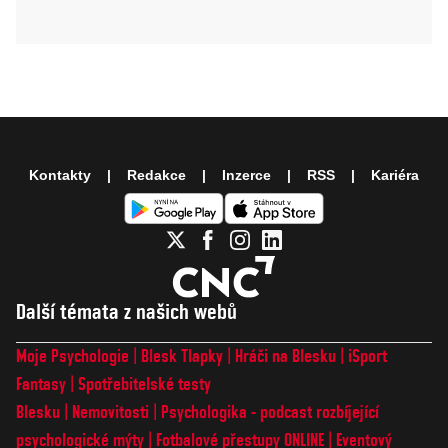
Kontakty
Redakce
Inzerce
RSS
Kariéra
Další témata z našich webů
Moje Psychologie
Blesk Tlapky
Hráči na Blesku
iSport
Fantasy
Spotřebitelské testy
Blesku
Nemovitosti
Psychologika - podcast rozbíjející
psychologické mýty
Fotbalové přestupy ONLINE
Eventový