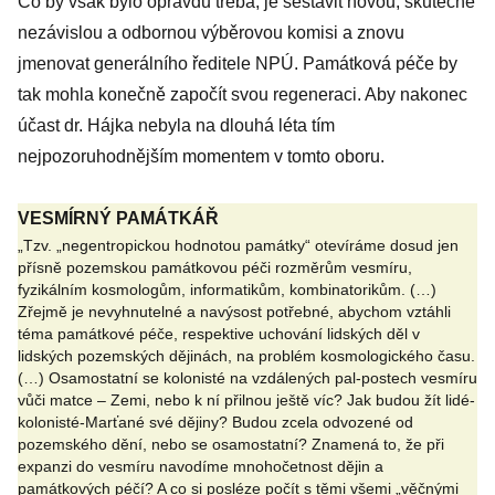
Co by však bylo opravdu třeba, je sestavit novou, skutečně
nezávislou a odbornou výběrovou komisi a znovu
jmenovat generálního ředitele NPÚ. Památková péče by
tak mohla konečně započít svou regeneraci. Aby nakonec
účast dr. Hájka nebyla na dlouhá léta tím
nejpozoruhodnějším momentem v tomto oboru.
VESMÍRNÝ PAMÁTKÁŘ
„Tzv. „negentropickou hodnotou památky“ otevíráme dosud jen
přísně pozemskou památkovou péči rozměrům vesmíru,
fyzikálním kosmologům, informatikům, kombinatorikům. (…)
Zřejmě je nevyhnutelné a navýsost potřebné, abychom vztáhli
téma památkové péče, respektive uchování lidských děl v
lidských pozemských dějinách, na problém kosmologického času.
(…) Osamostatní se kolonisté na vzdálených pal-postech vesmíru
vůči matce – Zemi, nebo k ní přilnou ještě víc? Jak budou žít lidé-
kolonisté-Marťané své dějiny? Budou zcela odvozené od
pozemského dění, nebo se osamostatní? Znamená to, že při
expanzi do vesmíru navodíme mnohočetnost dějin a
památkových péčí? A co si posléze počít s těmi všemi „věčnými