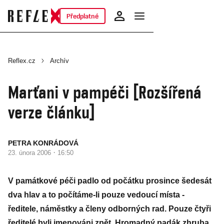
Předplatné
Reflex.cz
Archív
Marťani v pampéči [Rozšířená
verze článku]
PETRA KONRÁDOVÁ
·
23. února 2006
16:50
V památkové péči padlo od počátku prosince šedesát
dva hlav a to počítáme-li pouze vedoucí místa -
ředitele, náměstky a členy odborných rad. Pouze čtyři
ředitelé byli jmenováni zpět. Hromadný padák zhruba