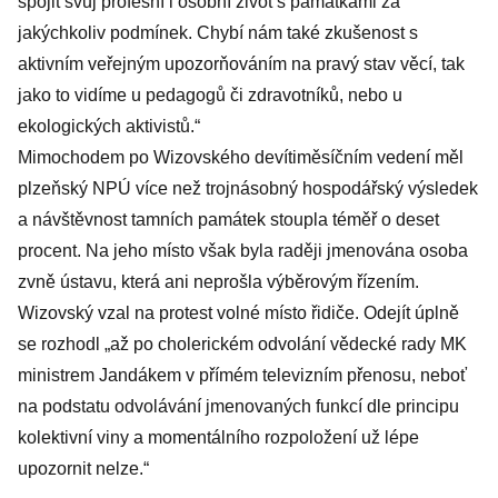
spojit svůj profesní i osobní život s památkami za
jakýchkoliv podmínek. Chybí nám také zkušenost s
aktivním veřejným upozorňováním na pravý stav věcí, tak
jako to vidíme u pedagogů či zdravotníků, nebo u
ekologických aktivistů.“
Mimochodem po Wizovského devítiměsíčním vedení měl
plzeňský NPÚ více než trojnásobný hospodářský výsledek
a návštěvnost tamních památek stoupla téměř o deset
procent. Na jeho místo však byla raději jmenována osoba
zvně ústavu, která ani neprošla výběrovým řízením.
Wizovský vzal na protest volné místo řidiče. Odejít úplně
se rozhodl „až po cholerickém odvolání vědecké rady MK
ministrem Jandákem v přímém televizním přenosu, neboť
na podstatu odvolávání jmenovaných funkcí dle principu
kolektivní viny a momentálního rozpoložení už lépe
upozornit nelze.“