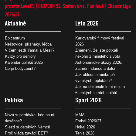
prostor Level 9
OKTAGON 92: Szabová vs. Pudilová
Chance Liga
2026/27
Aktuálně
Léto 2026
Epicentrum
Karlovarský filmový festival
Neštovice: příznaky, léčba
2026
V čem jezdí Yamal a Mesii?
Znamení, že jste potkali
Kvízy pro seniory
někoho z minulého života
Kalendář úplňků 2026
Astronomické úkazy 2026:
Co je bodycount?
zatmění slunce a další
Jak obléci miminko při
vysokých teplotách?
Jak na dokonalé letní mojito
6 lehkých letních salátů
Politika
Sport 2026
Nová superdávka: kdo na ní
MMA
dosáhne?
Fotbal 2026/27
Sjezd sudetských Němců
Hokej 2026
Proč vláda zavádí EET?
Tenis 2026