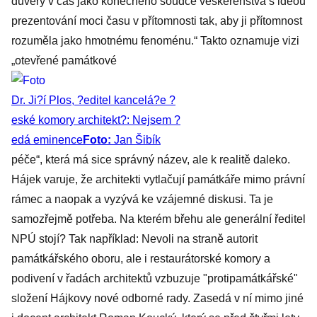
důvěry v čas jako konečného soudce veškerenstva s ideou
prezentování moci času v přítomnosti tak, aby ji přítomnost
rozuměla jako hmotnému fenoménu.“ Takto oznamuje vizi
„otevřené památkové
Dr. Ji?í Plos, ?editel kancelá?e ?
eské komory architekt?: Nejsem ?
edá eminence
Foto:
Jan Šibík
péče“, která má sice správný název, ale k realitě daleko.
Hájek varuje, že architekti vytlačují památkáře mimo právní
rámec a naopak a vyzývá ke vzájemné diskusi. Ta je
samozřejmě potřeba. Na kterém břehu ale generální ředitel
NPÚ stojí? Tak například: Nevoli na straně autorit
památkářského oboru, ale i restaurátorské komory a
podivení v řadách architektů vzbuzuje "protipamátkářské"
složení Hájkovy nové odborné rady. Zasedá v ní mimo jiné