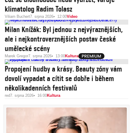
klimatolog Radim Tolasz
Viliam Buchert
7. srpna 2026
12:00
Video
Milan Knížák: Byl jednou z nejvýraznějších,
ale i nejkontroverznějších postav české
umělecké scény
Marek Gregor
7. srpna 2026
13:00
Kultura
Propojení hudby a krásy. Beauty zóny vám
dovolí vypadat a cítit se dobře i během
několikadenních festivalů
red
7. srpna 2026
16:00
Kultura