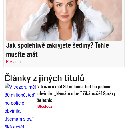
Jak spolehlivě zakryjete šediny? Tohle
musíte znát
Reklama
Články z jiných titulů
V trezoru měl 80 milionů, teď ho policie
obvinila. „Nemám slov,“ říká exšéf Správy
železnic
Blesk.cz