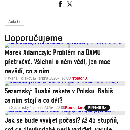
Ankety
Doporučujeme
Marek Adamczyk: Problém na DAMU
přetrvává. Všichni o něm vědí, jen moc
nevědí, co s ním
Pavlína Horáková
7. srpna 2026
18:00
Prostor X
Sezemský: Ruská raketa v Polsku. Babiš
za ním stojí a co dál?
Jiří Sezemský
7. srpna 2026
20:00
Komentáře
Jak se bude vyvíjet počasí? Až 45 stupňů,
což se dlouhodobě nedá vydržet, varuje