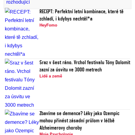
RECEPT: Perfektní letní kombinace, které tě
zchladí, i kdybys nechtěl*a
HeyFomo
Sraz v šest ráno. Vrchol festivalu Tóny Dolomit
zazní za úsvitu ve 3000 metrech
Lidé a země
Zbavíme se demence? Léky jako Ozempic
mohou přinést zásadní průlom v léčbě
Alzheimerovy choroby
Moje Psychologie