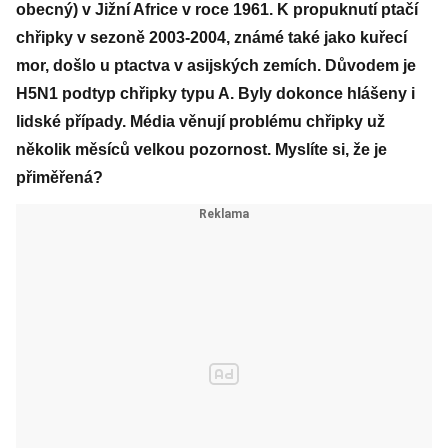
obecný) v Jižní Africe v roce 1961. K propuknutí ptačí
chřipky v sezoně 2003-2004, známé také jako kuřecí
mor, došlo u ptactva v asijských zemích. Důvodem je
H5N1 podtyp chřipky typu A. Byly dokonce hlášeny i
lidské případy. Média věnují problému chřipky už
několik měsíců velkou pozornost. Myslíte si, že je
přiměřená?