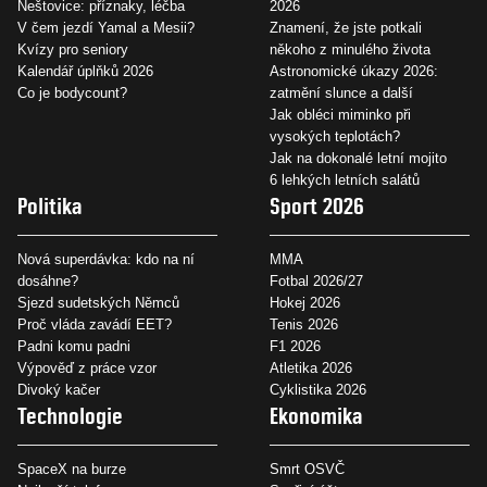
Neštovice: příznaky, léčba
2026
V čem jezdí Yamal a Mesii?
Znamení, že jste potkali
Kvízy pro seniory
někoho z minulého života
Kalendář úplňků 2026
Astronomické úkazy 2026:
Co je bodycount?
zatmění slunce a další
Jak obléci miminko při
vysokých teplotách?
Jak na dokonalé letní mojito
6 lehkých letních salátů
Politika
Sport 2026
Nová superdávka: kdo na ní
MMA
dosáhne?
Fotbal 2026/27
Sjezd sudetských Němců
Hokej 2026
Proč vláda zavádí EET?
Tenis 2026
Padni komu padni
F1 2026
Výpověď z práce vzor
Atletika 2026
Divoký kačer
Cyklistika 2026
Technologie
Ekonomika
SpaceX na burze
Smrt OSVČ