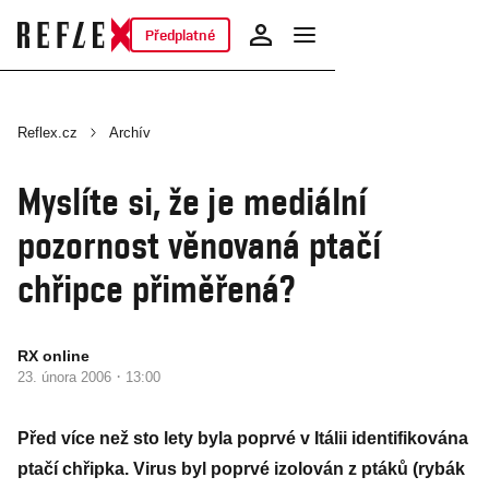
Předplatné
Reflex.cz
Archív
Myslíte si, že je mediální
pozornost věnovaná ptačí
chřipce přiměřená?
RX online
·
23. února 2006
13:00
Před více než sto lety byla poprvé v Itálii identifikována
ptačí chřipka. Virus byl poprvé izolován z ptáků (rybák