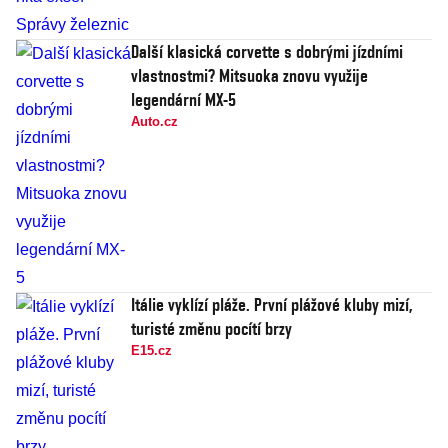
Další klasická corvette s dobrými jízdními
vlastnostmi? Mitsuoka znovu využije
legendární MX-5
Auto.cz
Itálie vyklízí pláže. První plážové kluby mizí,
turisté změnu pocítí brzy
E15.cz