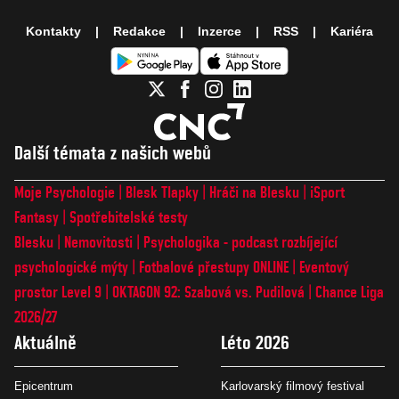
Kontakty
Redakce
Inzerce
RSS
Kariéra
Další témata z našich webů
Moje Psychologie
Blesk Tlapky
Hráči na Blesku
iSport
Fantasy
Spotřebitelské testy
Blesku
Nemovitosti
Psychologika - podcast rozbíjející
psychologické mýty
Fotbalové přestupy ONLINE
Eventový
prostor Level 9
OKTAGON 92: Szabová vs. Pudilová
Chance Liga
2026/27
Aktuálně
Léto 2026
Epicentrum
Karlovarský filmový festival