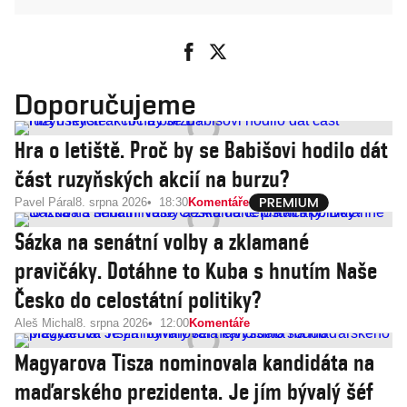
Doporučujeme
Hra o letiště. Proč by se Babišovi hodilo dát
část ruzyňských akcií na burzu?
Pavel Páral
8. srpna 2026
18:30
Komentáře
Sázka na senátní volby a zklamané
pravičáky. Dotáhne to Kuba s hnutím Naše
Česko do celostátní politiky?
Aleš Michal
8. srpna 2026
12:00
Komentáře
Magyarova Tisza nominovala kandidáta na
maďarského prezidenta. Je jím bývalý šéf