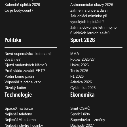
Kalendář úplňků 2026
Astronomické úkazy 2026:
Co je bodycount?
zatmění slunce a další
Jak obléci miminko při
vysokých teplotách?
Jak na dokonalé letní mojito
6 lehkých letních salátů
Politika
Sport 2026
Nová superdávka: kdo na ní
MMA
dosáhne?
Fotbal 2026/27
Sjezd sudetských Němců
Hokej 2026
Proč vláda zavádí EET?
Tenis 2026
Padni komu padni
F1 2026
Výpověď z práce vzor
Atletika 2026
Divoký kačer
Cyklistika 2026
Technologie
Ekonomika
SpaceX na burze
Smrt OSVČ
Nejlepší telefony
Spořicí účty
Nejlepší AI zdarma
Superdávka – změny
Nejlepší chytré hodinky
Důchody 2027