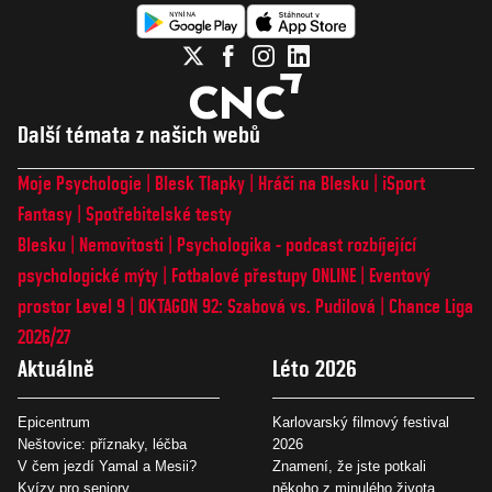
Další témata z našich webů
Moje Psychologie
Blesk Tlapky
Hráči na Blesku
iSport
Fantasy
Spotřebitelské testy
Blesku
Nemovitosti
Psychologika - podcast rozbíjející
psychologické mýty
Fotbalové přestupy ONLINE
Eventový
prostor Level 9
OKTAGON 92: Szabová vs. Pudilová
Chance Liga
2026/27
Aktuálně
Léto 2026
Epicentrum
Karlovarský filmový festival
Neštovice: příznaky, léčba
2026
V čem jezdí Yamal a Mesii?
Znamení, že jste potkali
Kvízy pro seniory
někoho z minulého života