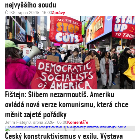
nejvyššího soudu
ČTK
8. srpna 2026
16:00
Zprávy
Fištejn: Slibem nezarmoutíš. Ameriku
ovládá nová verze komunismu, která chce
měnit zajeté pořádky
Jefim Fištejn
8. srpna 2026
06:00
Komentáře
Český konstruktivismus v exilu. Výstava