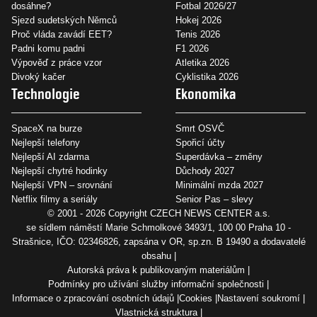
dosáhne?
Fotbal 2026/27
Sjezd sudetských Němců
Hokej 2026
Proč vláda zavádí EET?
Tenis 2026
Padni komu padni
F1 2026
Výpověď z práce vzor
Atletika 2026
Divoký kačer
Cyklistika 2026
Technologie
Ekonomika
SpaceX na burze
Smrt OSVČ
Nejlepší telefony
Spořicí účty
Nejlepší AI zdarma
Superdávka – změny
Nejlepší chytré hodinky
Důchody 2027
Nejlepší VPN – srovnání
Minimální mzda 2027
Netflix filmy a seriály
Senior Pas – slevy
© 2001 - 2026 Copyright
CZECH NEWS CENTER a.s.
se sídlem náměstí Marie Schmolkové 3493/1, 100 00 Praha 10 -
Strašnice, IČO: 02346826, zapsána v OR, sp.zn. B 19490 a dodavatelé
obsahu
Autorská práva k publikovaným materiálům
Podmínky pro užívání služby informační společnosti
Informace o zpracování osobních údajů
Cookies
Nastavení soukromí
Vlastnická struktura