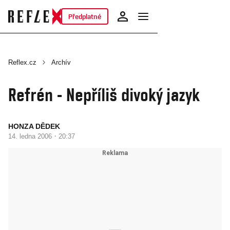
Předplatné
Reflex.cz
Archív
Refrén - Nepříliš divoký jazyk
HONZA DĚDEK
·
14. ledna 2006
20:37