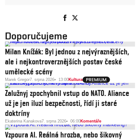
Doporučujeme
Milan Knížák: Byl jednou z nejvýraznějších,
ale i nejkontroverznějších postav české
umělecké scény
Marek Gregor
7. srpna 2026
13:00
Kultura
Zalužnyj zpochybnil vstup do NATO. Aliance
už je jen iluzí bezpečnosti, řídí ji staré
doktríny
Ekaterina Kanakova
7. srpna 2026
06:00
Komentáře
Vzpoura AI. Reálná hrozba, nebo šikovný