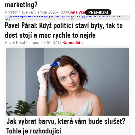
marketing?
Kryštof Pavelka
7. srpna 2026
08:00
Analýza
Pavel Páral: Když politici staví byty, tak to
dost stojí a moc rychle to nejde
Pavel Páral
7. srpna 2026
07:00
Komentáře
Jak vybrat barvu, která vám bude slušet?
Tohle je rozhodující