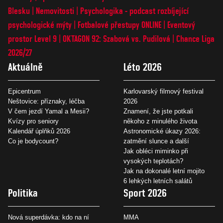
Blesku
Nemovitosti
Psychologika - podcast rozbíjející
psychologické mýty
Fotbalové přestupy ONLINE
Eventový
prostor Level 9
OKTAGON 92: Szabová vs. Pudilová
Chance Liga
2026/27
Aktuálně
Léto 2026
Epicentrum
Karlovarský filmový festival
Neštovice: příznaky, léčba
2026
V čem jezdí Yamal a Mesii?
Znamení, že jste potkali
Kvízy pro seniory
někoho z minulého života
Kalendář úplňků 2026
Astronomické úkazy 2026:
Co je bodycount?
zatmění slunce a další
Jak obléci miminko při
vysokých teplotách?
Jak na dokonalé letní mojito
6 lehkých letních salátů
Politika
Sport 2026
Nová superdávka: kdo na ní
MMA