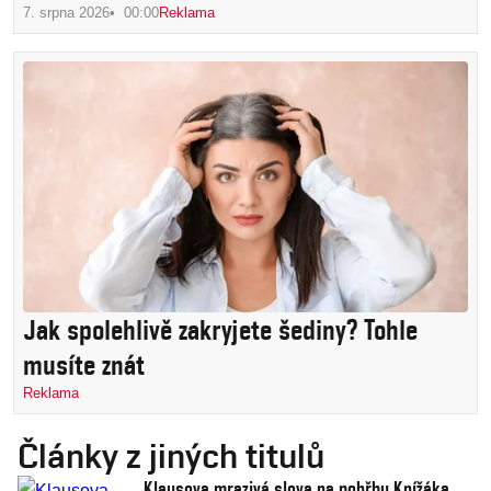
7. srpna 2026
00:00
Reklama
Jak spolehlivě zakryjete šediny? Tohle
musíte znát
Reklama
Články z jiných titulů
Klausova mrazivá slova na pohřbu Knížáka