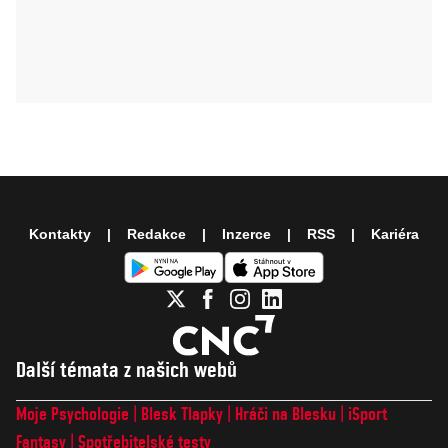
Kontakty
Redakce
Inzerce
RSS
Kariéra
Další témata z našich webů
Moje Psychologie
Blesk Tlapky
Hráči na Blesku
iSport
Fantasy
Spotřebitelské testy