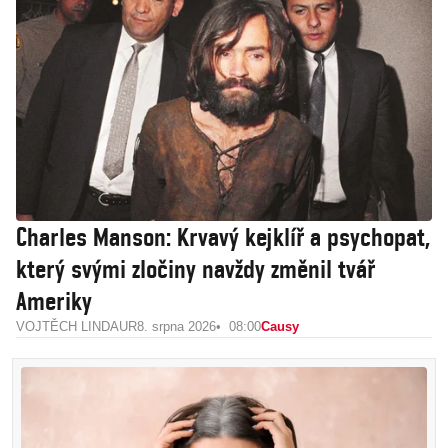
Charles Manson: Krvavý kejklíř a psychopat,
který svými zločiny navždy změnil tvář
Ameriky
VOJTĚCH LINDAUR
8. srpna 2026
08:00
Causy