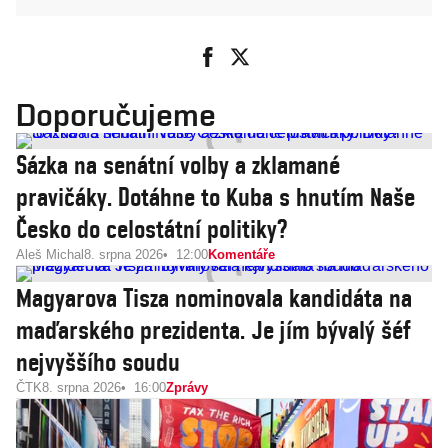
Doporučujeme
Sázka na senátní volby a zklamané
pravičáky. Dotáhne to Kuba s hnutím Naše
Česko do celostátní politiky?
Aleš Michal
8. srpna 2026
12:00
Komentáře
Magyarova Tisza nominovala kandidáta na
maďarského prezidenta. Je jím bývalý šéf
nejvyššího soudu
ČTK
8. srpna 2026
16:00
Zprávy