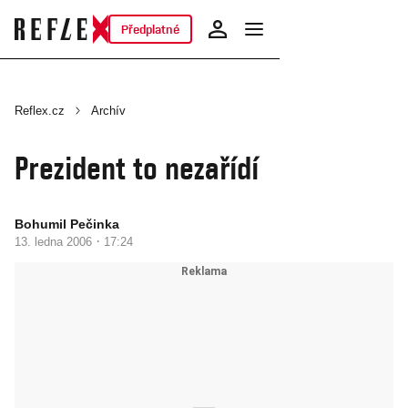
Předplatné
Reflex.cz
Archív
Prezident to nezařídí
Bohumil Pečinka
·
13. ledna 2006
17:24