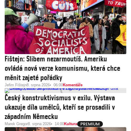
Fištejn: Slibem nezarmoutíš. Ameriku
ovládá nová verze komunismu, která chce
měnit zajeté pořádky
Jefim Fištejn
8. srpna 2026
06:00
Komentáře
Český konstruktivismus v exilu. Výstava
ukazuje díla umělců, kteří se prosadili v
západním Německu
Marek Gregor
8. srpna 2026
14:00
Kultura