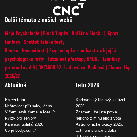
Další témata z našich webů
Moje Psychologie
Blesk Tlapky
Hráči na Blesku
iSport
Fantasy
Spotřebitelské testy
Blesku
Nemovitosti
Psychologika - podcast rozbíjející
psychologické mýty
Fotbalové přestupy ONLINE
Eventový
prostor Level 9
OKTAGON 92: Szabová vs. Pudilová
Chance Liga
2026/27
Aktuálně
Léto 2026
Epicentrum
Karlovarský filmový festival
Neštovice: příznaky, léčba
2026
V čem jezdí Yamal a Mesii?
Znamení, že jste potkali
Kvízy pro seniory
někoho z minulého života
Kalendář úplňků 2026
Astronomické úkazy 2026:
Co je bodycount?
zatmění slunce a další
Jak obléci miminko při