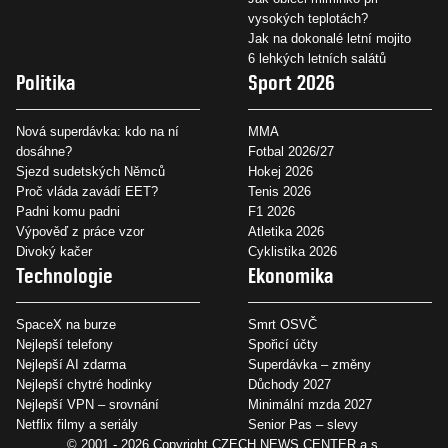
vysokých teplotách?
Jak na dokonalé letní mojito
6 lehkých letních salátů
Politika
Sport 2026
Nová superdávka: kdo na ní
MMA
dosáhne?
Fotbal 2026/27
Sjezd sudetských Němců
Hokej 2026
Proč vláda zavádí EET?
Tenis 2026
Padni komu padni
F1 2026
Výpověď z práce vzor
Atletika 2026
Divoký kačer
Cyklistika 2026
Technologie
Ekonomika
SpaceX na burze
Smrt OSVČ
Nejlepší telefony
Spořicí účty
Nejlepší AI zdarma
Superdávka – změny
Nejlepší chytré hodinky
Důchody 2027
Nejlepší VPN – srovnání
Minimální mzda 2027
Netflix filmy a seriály
Senior Pas – slevy
© 2001 - 2026 Copyright
CZECH NEWS CENTER a.s.