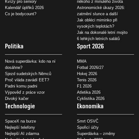
Kvízy pro seniory
někoho z minulého života
Kalendář úplňků 2026
Astronomické úkazy 2026:
Co je bodycount?
zatmění slunce a další
Jak obléci miminko při
vysokých teplotách?
Jak na dokonalé letní mojito
6 lehkých letních salátů
Politika
Sport 2026
Nová superdávka: kdo na ní
MMA
dosáhne?
Fotbal 2026/27
Sjezd sudetských Němců
Hokej 2026
Proč vláda zavádí EET?
Tenis 2026
Padni komu padni
F1 2026
Výpověď z práce vzor
Atletika 2026
Divoký kačer
Cyklistika 2026
Technologie
Ekonomika
SpaceX na burze
Smrt OSVČ
Nejlepší telefony
Spořicí účty
Nejlepší AI zdarma
Superdávka – změny