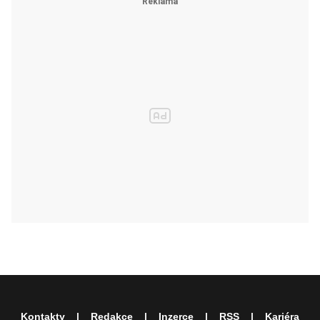
Kontakty
Redakce
Inzerce
RSS
Kariéra