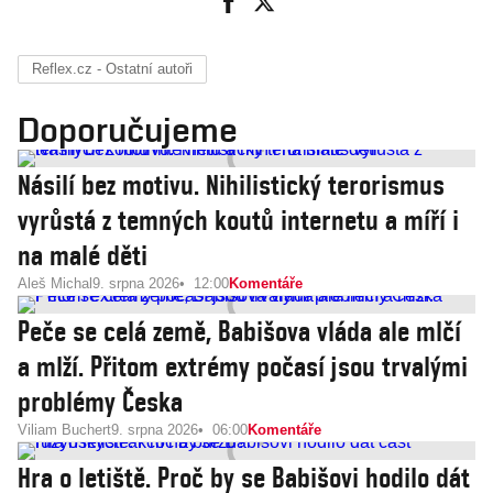
Reflex.cz - Ostatní autoři
Doporučujeme
Násilí bez motivu. Nihilistický terorismus
vyrůstá z temných koutů internetu a míří i
na malé děti
Aleš Michal
9. srpna 2026
12:00
Komentáře
Peče se celá země, Babišova vláda ale mlčí
a mlží. Přitom extrémy počasí jsou trvalými
problémy Česka
Viliam Buchert
9. srpna 2026
06:00
Komentáře
Hra o letiště. Proč by se Babišovi hodilo dát