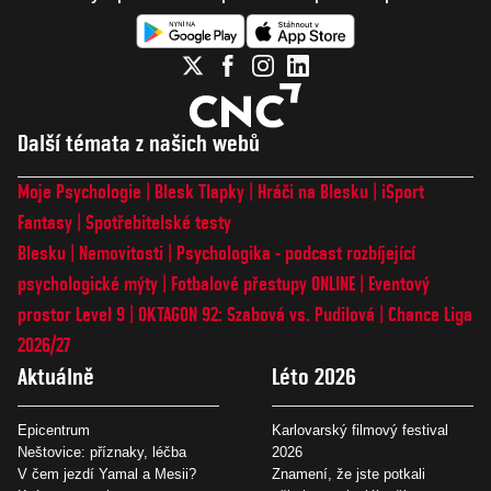
Další témata z našich webů
Moje Psychologie
Blesk Tlapky
Hráči na Blesku
iSport
Fantasy
Spotřebitelské testy
Blesku
Nemovitosti
Psychologika - podcast rozbíjející
psychologické mýty
Fotbalové přestupy ONLINE
Eventový
prostor Level 9
OKTAGON 92: Szabová vs. Pudilová
Chance Liga
2026/27
Aktuálně
Léto 2026
Epicentrum
Karlovarský filmový festival
Neštovice: příznaky, léčba
2026
V čem jezdí Yamal a Mesii?
Znamení, že jste potkali