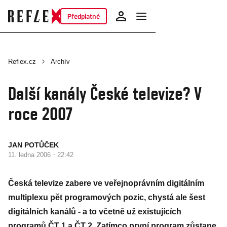
Předplatné
Reflex.cz
Archív
Další kanály České televize? V
roce 2007
JAN POTŮČEK
·
11. ledna 2006
22:42
Česká televize zabere ve veřejnoprávním digitálním
multiplexu pět programových pozic, chystá ale šest
digitálních kanálů - a to včetně už existujících
programů ČT 1 a ČT 2. Zatímco první program zůstane