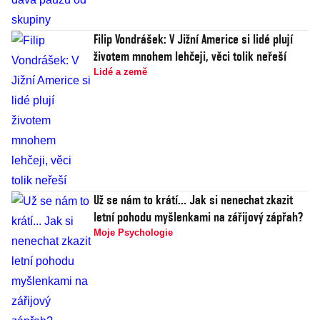
Filip Vondrášek: V Jižní Americe si lidé plují
životem mnohem lehčeji, věci tolik neřeší
Lidé a země
Už se nám to krátí... Jak si nenechat zkazit
letní pohodu myšlenkami na zářijový zápřah?
Moje Psychologie