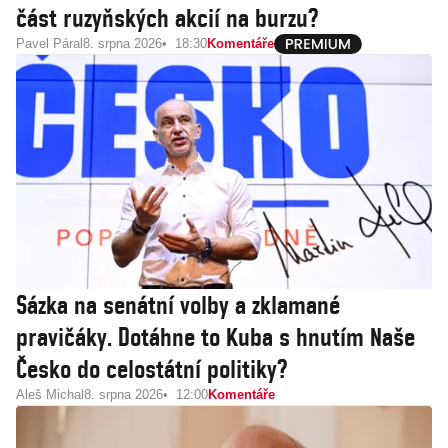
část ruzyňských akcií na burzu?
Pavel Páral
8. srpna 2026
18:30
Komentáře
Sázka na senátní volby a zklamané
pravičáky. Dotáhne to Kuba s hnutím Naše
Česko do celostátní politiky?
Aleš Michal
8. srpna 2026
12:00
Komentáře