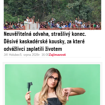
Neuvěřitelná odvaha, strašlivý konec.
Děsivé kaskadérské kousky, za které
odvážlivci zaplatili životem
Jiří Holubec
5. srpna 2026
16:00
Zajímavosti