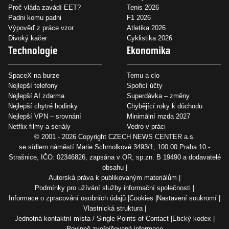
Proč vláda zavádí EET?
Tenis 2026
Padni komu padni
F1 2026
Výpověď z práce vzor
Atletika 2026
Divoký kačer
Cyklistika 2026
Technologie
Ekonomika
SpaceX na burze
Temu a clo
Nejlepší telefony
Spořicí účty
Nejlepší AI zdarma
Superdávka – změny
Nejlepší chytré hodinky
Chybějící roky k důchodu
Nejlepší VPN – srovnání
Minimální mzda 2027
Netflix filmy a seriály
Vedro v práci
© 2001 - 2026 Copyright
CZECH NEWS CENTER a.s.
se sídlem náměstí Marie Schmolkové 3493/1, 100 00 Praha 10 -
Strašnice, IČO: 02346826, zapsána v OR, sp.zn. B 19490 a dodavatelé
obsahu
Autorská práva k publikovaným materiálům
Podmínky pro užívání služby informační společnosti
Informace o zpracování osobních údajů
Cookies
Nastavení soukromí
Vlastnická struktura
Jednotná kontaktní místa / Single Points of Contact
Etický kodex
Povinně zveřejňované informace