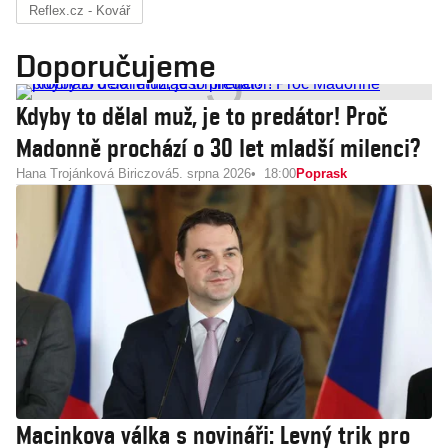
Reflex.cz - Kovář
Doporučujeme
Kdyby to dělal muž, je to predátor! Proč
Madonně prochází o 30 let mladší milenci?
Hana Trojánková Biriczová
5. srpna 2026
18:00
Poprask
Macinkova válka s novináři: Levný trik pro