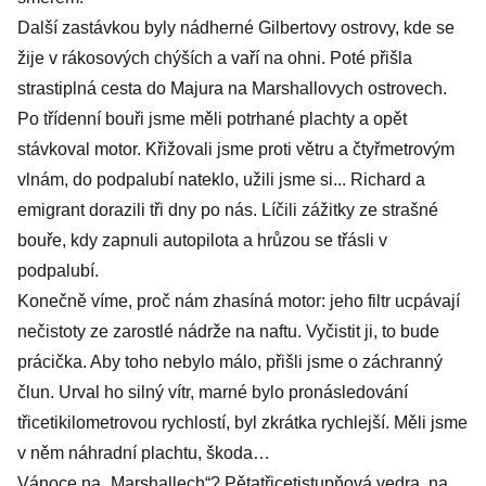
Další zastávkou byly nádherné Gilbertovy ostrovy, kde se
žije v rákosových chýších a vaří na ohni. Poté přišla
strastiplná cesta do Majura na Marshallovych ostrovech.
Po třídenní bouři jsme měli potrhané plachty a opět
stávkoval motor. Křižovali jsme proti větru a čtyřmetrovým
vlnám, do podpalubí nateklo, užili jsme si... Richard a
emigrant dorazili tři dny po nás. Líčili zážitky ze strašné
bouře, kdy zapnuli autopilota a hrůzou se třásli v
podpalubí.
Konečně víme, proč nám zhasíná motor: jeho filtr ucpávají
nečistoty ze zarostlé nádrže na naftu. Vyčistit ji, to bude
prácička. Aby toho nebylo málo, přišli jsme o záchranný
člun. Urval ho silný vítr, marné bylo pronásledování
třicetikilometrovou rychlostí, byl zkrátka rychlejší. Měli jsme
v něm náhradní plachtu, škoda…
Vánoce na „Marshallech“? Pětatřicetistupňová vedra, na