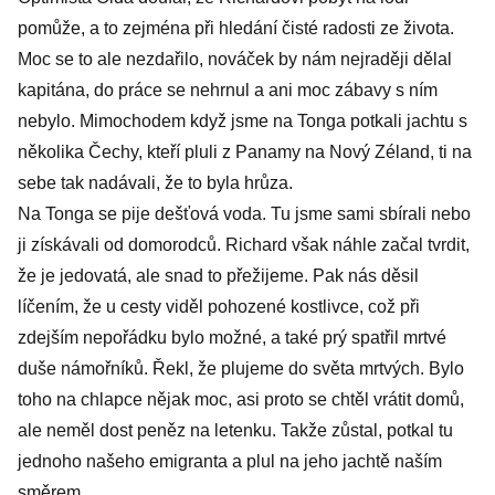
pomůže, a to zejména při hledání čisté radosti ze života.
Moc se to ale nezdařilo, nováček by nám nejraději dělal
kapitána, do práce se nehrnul a ani moc zábavy s ním
nebylo. Mimochodem když jsme na Tonga potkali jachtu s
několika Čechy, kteří pluli z Panamy na Nový Zéland, ti na
sebe tak nadávali, že to byla hrůza.
Na Tonga se pije dešťová voda. Tu jsme sami sbírali nebo
ji získávali od domorodců. Richard však náhle začal tvrdit,
že je jedovatá, ale snad to přežijeme. Pak nás děsil
líčením, že u cesty viděl pohozené kostlivce, což při
zdejším nepořádku bylo možné, a také prý spatřil mrtvé
duše námořníků. Řekl, že plujeme do světa mrtvých. Bylo
toho na chlapce nějak moc, asi proto se chtěl vrátit domů,
ale neměl dost peněz na letenku. Takže zůstal, potkal tu
jednoho našeho emigranta a plul na jeho jachtě naším
směrem.