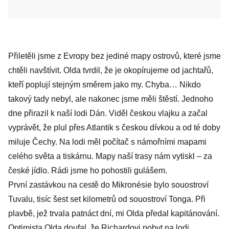
Přiletěli jsme z Evropy bez jediné mapy ostrovů, které jsme
chtěli navštívit. Olda tvrdil, že je okopírujeme od jachtařů,
kteří poplují stejným směrem jako my. Chyba… Nikdo
takový tady nebyl, ale nakonec jsme měli štěstí. Jednoho
dne přirazil k naší lodi Dán. Viděl českou vlajku a začal
vyprávět, že plul přes Atlantik s českou dívkou a od té doby
miluje Čechy. Na lodi měl počítač s námořními mapami
celého světa a tiskárnu. Mapy naší trasy nám vytiskl – za
české jídlo. Rádi jsme ho pohostili gulášem.
První zastávkou na cestě do Mikronésie bylo souostroví
Tuvalu, tisíc šest set kilometrů od souostroví Tonga. Při
plavbě, jež trvala patnáct dní, mi Olda předal kapitánování.
Optimista Olda doufal, že Richardovi pobyt na lodi