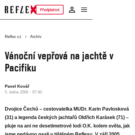
Předplatné
Reflex.cz
Archív
Vánoční vepřová na jachtě v
Pacifiku
Pavel Kovář
·
5. ledna 2006
07:40
Dvojice Čechů – cestovatelka MUDr. Karin Pavlosková
(31) a legenda českých jachtařů Oldřich Karásek (71) –
pluje na ani ne desetimetrové lodi O.K. kolem světa, jak
jsme nedávno psali v tištěném Reflexu. V září 2005