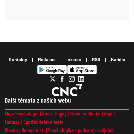
Kontakty
Redakce
Inzerce
RSS
Kariéra
Další témata z našich webů
Moje Psychologie
Blesk Tlapky
Hráči na Blesku
iSport
Fantasy
Spotřebitelské testy
Blesku
Nemovitosti
Psychologika - podcast rozbíjející