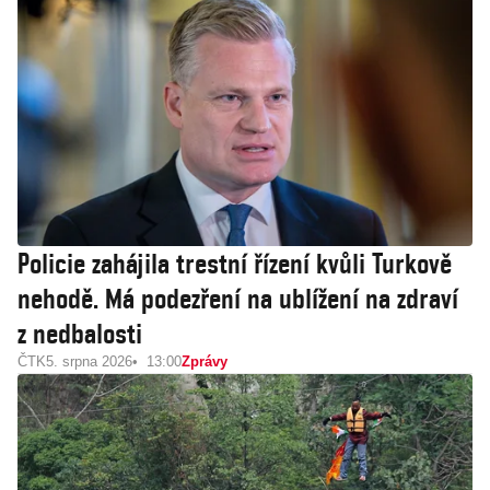
Policie zahájila trestní řízení kvůli Turkově
nehodě. Má podezření na ublížení na zdraví
z nedbalosti
ČTK
5. srpna 2026
13:00
Zprávy