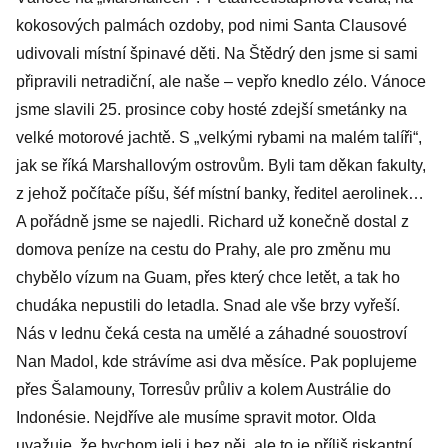
kokosových palmách ozdoby, pod nimi Santa Clausové
udivovali místní špinavé děti. Na Štědrý den jsme si sami
připravili netradiční, ale naše – vepřo knedlo zélo. Vánoce
jsme slavili 25. prosince coby hosté zdejší smetánky na
velké motorové jachtě. S „velkými rybami na malém talíři“,
jak se říká Marshallovým ostrovům. Byli tam děkan fakulty,
z jehož počítače píšu, šéf místní banky, ředitel aerolinek…
A pořádně jsme se najedli. Richard už konečně dostal z
domova peníze na cestu do Prahy, ale pro změnu mu
chybělo vízum na Guam, přes který chce letět, a tak ho
chudáka nepustili do letadla. Snad ale vše brzy vyřeší.
Nás v lednu čeká cesta na umělé a záhadné souostroví
Nan Madol, kde strávíme asi dva měsíce. Pak poplujeme
přes Šalamouny, Torresův průliv a kolem Austrálie do
Indonésie. Nejdříve ale musíme spravit motor. Olda
uvažuje, že bychom jeli i bez něj, ale to je příliš riskantní.