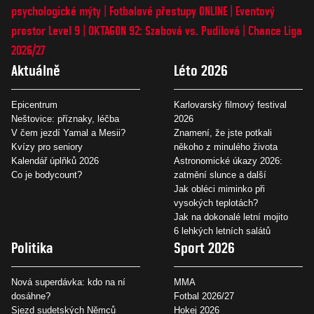
psychologické mýty
Fotbalové přestupy ONLINE
Eventový
prostor Level 9
OKTAGON 92: Szabová vs. Pudilová
Chance Liga
2026/27
Aktuálně
Léto 2026
Epicentrum
Karlovarský filmový festival
Neštovice: příznaky, léčba
2026
V čem jezdí Yamal a Mesii?
Znamení, že jste potkali
Kvízy pro seniory
někoho z minulého života
Kalendář úplňků 2026
Astronomické úkazy 2026:
Co je bodycount?
zatmění slunce a další
Jak obléci miminko při
vysokých teplotách?
Jak na dokonalé letní mojito
6 lehkých letních salátů
Politika
Sport 2026
Nová superdávka: kdo na ní
MMA
dosáhne?
Fotbal 2026/27
Sjezd sudetských Němců
Hokej 2026