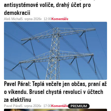
antisystémové voliče, drahý účet pro
demokracii
Aleš Michal
5. srpna 2026
12:00
Komentáře
Pavel Páral: Teplá večeře jen občas, praní až
o víkendu. Brusel chystá revoluci v účtech
za elektřinu
Pavel Páral
5. srpna 2026
17:00
Komentáře