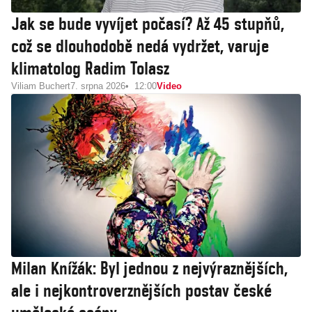
Jak se bude vyvíjet počasí? Až 45 stupňů,
což se dlouhodobě nedá vydržet, varuje
klimatolog Radim Tolasz
Viliam Buchert
7. srpna 2026
12:00
Video
Milan Knížák: Byl jednou z nejvýraznějších,
ale i nejkontroverznějších postav české