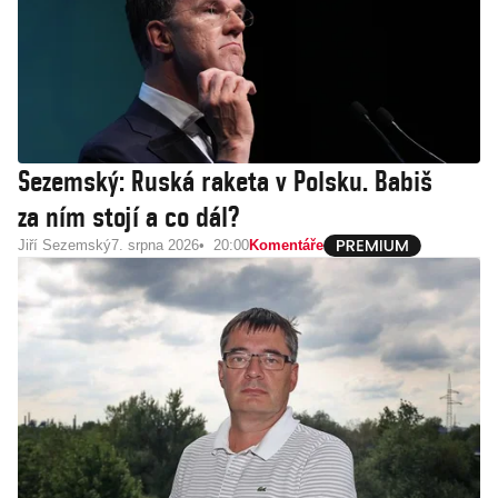
Sezemský: Ruská raketa v Polsku. Babiš
za ním stojí a co dál?
Jiří Sezemský
7. srpna 2026
20:00
Komentáře