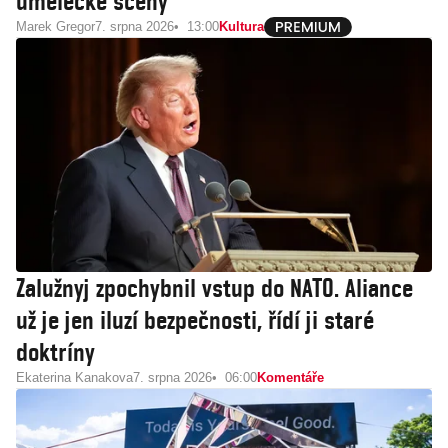
umělecké scény
Marek Gregor
7. srpna 2026
13:00
Kultura
Zalužnyj zpochybnil vstup do NATO. Aliance
už je jen iluzí bezpečnosti, řídí ji staré
doktríny
Ekaterina Kanakova
7. srpna 2026
06:00
Komentáře