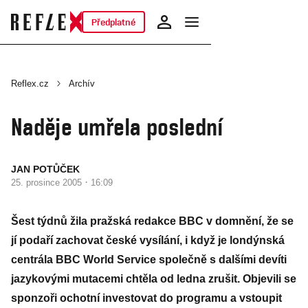
Předplatné
Reflex.cz
Archív
Naděje umřela poslední
JAN POTŮČEK
·
25. prosince 2005
16:09
Šest týdnů žila pražská redakce BBC v domnění, že se
jí podaří zachovat české vysílání, i když je londýnská
centrála BBC World Service společně s dalšími devíti
jazykovými mutacemi chtěla od ledna zrušit. Objevili se
sponzoři ochotní investovat do programu a vstoupit