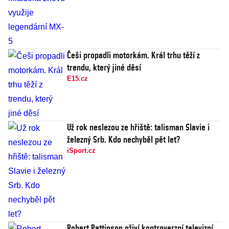
Češi propadli motorkám. Král trhu těží z
trendu, který jiné děsí
E15.cz
Už rok neslezou ze hřiště: talisman Slavie i
železný Srb. Kdo nechyběl pět let?
iSport.cz
Robert Pattinson oživí kontroverzní televizní