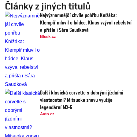
Články z jiných titulů
Nejvýznamnější chvíle pohřbu Knížáka:
Klempíř mluvil o hádce, Klaus vzýval rebelství
a přišla i Sára Saudková
Blesk.cz
Další klasická corvette s dobrými jízdními
vlastnostmi? Mitsuoka znovu využije
legendární MX-5
Auto.cz