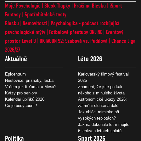
Moje Psychologie
Blesk Tlapky
Hráči na Blesku
iSport
Fantasy
Spotřebitelské testy
Blesku
Nemovitosti
Psychologika - podcast rozbíjející
psychologické mýty
Fotbalové přestupy ONLINE
Eventový
prostor Level 9
OKTAGON 92: Szabová vs. Pudilová
Chance Liga
2026/27
Aktuálně
Léto 2026
Epicentrum
Karlovarský filmový festival
Neštovice: příznaky, léčba
2026
V čem jezdí Yamal a Mesii?
Znamení, že jste potkali
Kvízy pro seniory
někoho z minulého života
Kalendář úplňků 2026
Astronomické úkazy 2026:
Co je bodycount?
zatmění slunce a další
Jak obléci miminko při
vysokých teplotách?
Jak na dokonalé letní mojito
6 lehkých letních salátů
Politika
Sport 2026