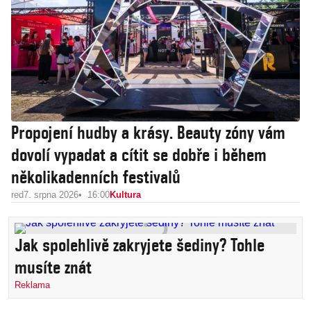
Propojení hudby a krásy. Beauty zóny vám
dovolí vypadat a cítit se dobře i během
několikadenních festivalů
red
7. srpna 2026
16:00
Kultura
Jak spolehlivě zakryjete šediny? Tohle
musíte znát
Reklama