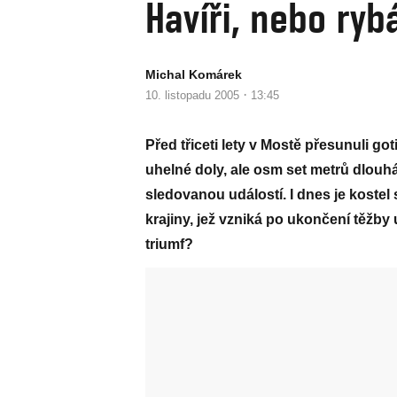
Havíři, nebo ryb
Michal Komárek
·
10. listopadu 2005
13:45
Před třiceti lety v Mostě přesunuli go
uhelné doly, ale osm set metrů dlouh
sledovanou událostí. I dnes je kostel
krajiny, jež vzniká po ukončení těžby 
triumf?