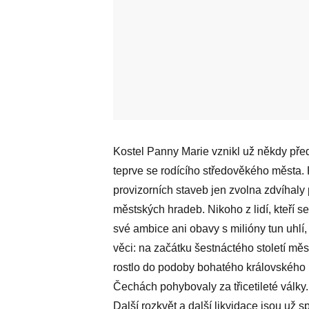
Kostel Panny Marie vznikl už někdy před
teprve se rodícího středověkého města
provizorních staveb jen zvolna zdvíhaly
městských hradeb. Nikoho z lidí, kteří s
své ambice ani obavy s milióny tun uhlí,
věci: na začátku šestnáctého století mě
rostlo do podoby bohatého královského 
Čechách pohybovaly za třicetileté války.
Další rozkvět a další likvidace jsou už 