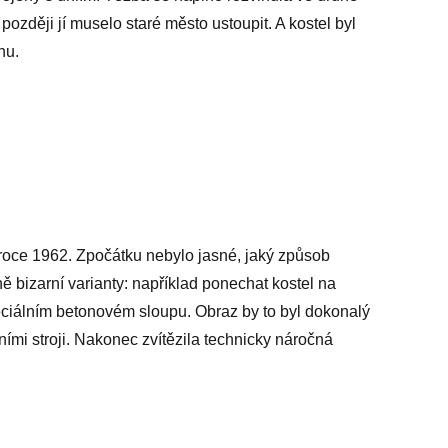
 později jí muselo staré město ustoupit. A kostel byl
hu.
 roce 1962. Zpočátku nebylo jasné, jaký způsob
čně bizarní varianty: například ponechat kostel na
eciálním betonovém sloupu. Obraz by to byl dokonalý
ními stroji. Nakonec zvítězila technicky náročná