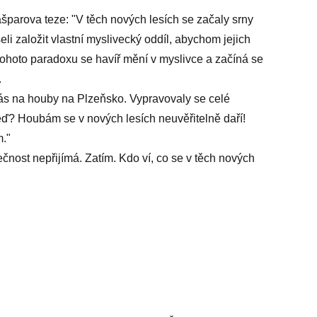
šparova teze: "V těch nových lesích se začaly srny
 založit vlastní myslivecký oddíl, abychom jejich
 tohoto paradoxu se havíř mění v myslivce a začíná se
.
 nás na houby na Plzeňsko. Vypravovaly se celé
teď? Houbám se v nových lesích neuvěřitelně daří!
m."
čnost nepřijímá. Zatím. Kdo ví, co se v těch nových