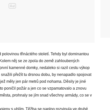
 polovinou třináctého století. Tehdy byl dominantou
. Kolem něj se ze zpola do země zahloubených
 první kamenné domky, nedaleko si razil cestu výkop
e snažili přežít tu drsnou dobu, by nenapadlo spojovat
 jež měly jen pár metrů pod nohama. Děsily je jiné
sto poničil požár a jen co se vzpamatovalo a znovu
města, prohnaly se jím snad všechny armády, co se v
spojeny s uhlím. Těžba se naplno rozvinula ve druhé