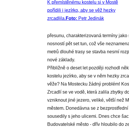
K přemístěnému kostelu si v Mostě
pořídili i jezírko, aby se věž hezky
zrcadlila.
Foto:
Petr Jedinák
přesunu, charakterizovaná termíny jako s
nosností pět set tun, což vše neznamena
metrů dlouhé trasy se stavba nesmí rozp
nové základy.
Přibližně o deset let později rozhodl něk
kostelu jezírko, aby se v něm hezky zrcad
věže? Na Mostecku žádný problém! Kost
Zrcadlí se ve vodě, která zalila zbytky 
vzniknout jiné jezero, veliké, větší než
městem. Donedávna se z bezprostřední bl
sousedily s jeho ulicemi. Dnes chce šac
Budovatelské město - dřív hloubilo do z