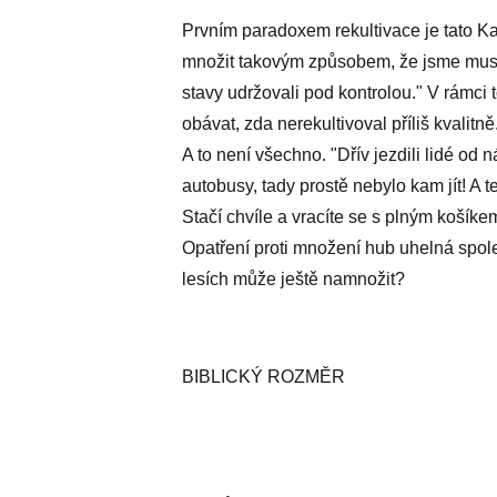
Prvním paradoxem rekultivace je tato Ka
množit takovým způsobem, že jsme museli
stavy udržovali pod kontrolou." V rámci
obávat, zda nerekultivoval příliš kvalitně
A to není všechno. "Dřív jezdili lidé od
autobusy, tady prostě nebylo kam jít! A 
Stačí chvíle a vracíte se s plným košíke
Opatření proti množení hub uhelná spole
lesích může ještě namnožit?
BIBLICKÝ ROZMĚR