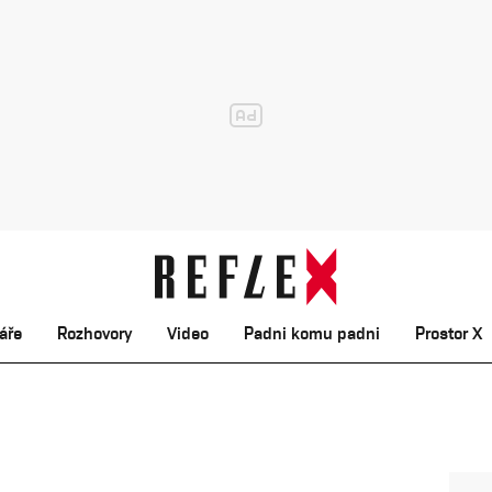
áře
Rozhovory
Video
Padni komu padni
Prostor X