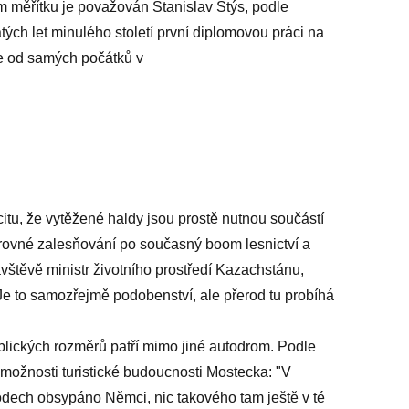
m měřítku je považován Stanislav Štýs, podle
ých let minulého století první diplomovou práci na
ce od samých počátků v
itu, že vytěžené haldy jsou prostě nutnou součástí
skrovné zalesňování po současný boom lesnictví a
vštěvě ministr životního prostředí Kazachstánu,
 Je to samozřejmě podobenství, ale přerod tu probíhá
blických rozměrů patří mimo jiné autodrom. Podle
ožnosti turistické budoucnosti Mostecka: "V
odech obsypáno Němci, nic takového tam ještě v té