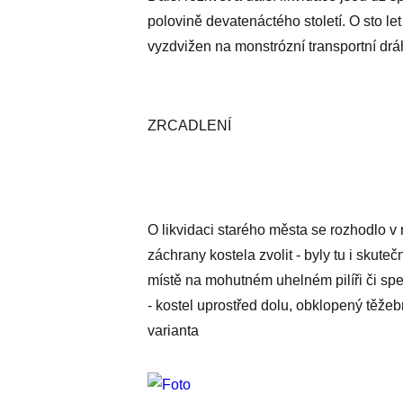
polovině devatenáctého století. O sto let
vyzdvižen na monstrózní transportní drá
ZRCADLENÍ
O likvidaci starého města se rozhodlo v
záchrany kostela zvolit - byly tu i skute
místě na mohutném uhelném pilíři či sp
- kostel uprostřed dolu, obklopený těžeb
varianta