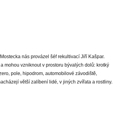
ostecka nás provázel šéf rekultivací Jiří Kašpar.
 a mohou vzniknout v prostoru bývalých dolů: krotký
ezero, pole, hipodrom, automobilové závodiště,
cházejí větší zalíbení lidé, v jiných zvířata a rostliny.