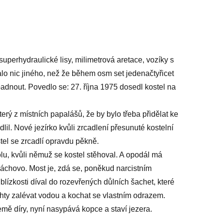
uperhydraulické lisy, milimetrová aretace, vozíky s
lo nic jiného, než že během osm set jedenačtyřicet
adnout. Povedlo se: 27. října 1975 dosedl kostel na
terý z místních papalášů, že by bylo třeba přidělat ke
lil. Nové jezírko kvůli zrcadlení přesunuté kostelní
el se zrcadlí opravdu pěkně.
dolu, kvůli němuž se kostel stěhoval. A opodál má
 Máchovo. Most je, zdá se, poněkud narcistním
ízkosti díval do rozevřených důlních šachet, které
hty zalévat vodou a kochat se vlastním odrazem.
emě díry, nyní nasypává kopce a staví jezera.