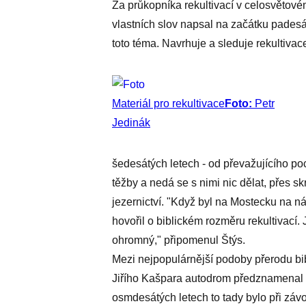
Za průkopníka rekultivací v celosvětové
vlastních slov napsal na začátku padesát
toto téma. Navrhuje a sleduje rekultiva
Materiál pro rekultivace
Foto:
Petr
Jedinák
šedesátých letech - od převažujícího poc
těžby a nedá se s nimi nic dělat, přes 
jezernictví. "Když byl na Mostecku na ná
hovořil o biblickém rozměru rekultivací.
ohromný," připomenul Štýs.
Mezi nejpopulárnější podoby přerodu bi
Jiřího Kašpara autodrom předznamenal m
osmdesátých letech to tady bylo při záv