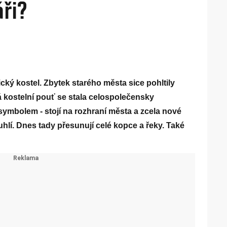
áři?
tický kostel. Zbytek starého města sice pohltily
á kostelní pouť se stala celospolečensky
 symbolem - stojí na rozhraní města a zcela nové
uhlí. Dnes tady přesunují celé kopce a řeky. Také