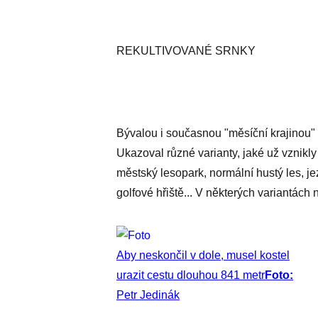
REKULTIVOVANÉ SRNKY
Bývalou i současnou "měsíční krajinou" M
Ukazoval různé varianty, jaké už vznikly
městský lesopark, normální hustý les, j
golfové hřiště... V některých variantách na
Aby neskončil v dole, musel kostel
urazit cestu dlouhou 841 metr
Foto:
Petr Jedinák