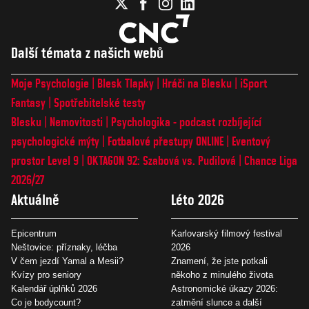
Další témata z našich webů
Moje Psychologie
Blesk Tlapky
Hráči na Blesku
iSport
Fantasy
Spotřebitelské testy
Blesku
Nemovitosti
Psychologika - podcast rozbíjející
psychologické mýty
Fotbalové přestupy ONLINE
Eventový
prostor Level 9
OKTAGON 92: Szabová vs. Pudilová
Chance Liga
2026/27
Aktuálně
Léto 2026
Epicentrum
Karlovarský filmový festival
Neštovice: příznaky, léčba
2026
V čem jezdí Yamal a Mesii?
Znamení, že jste potkali
Kvízy pro seniory
někoho z minulého života
Kalendář úplňků 2026
Astronomické úkazy 2026:
Co je bodycount?
zatmění slunce a další