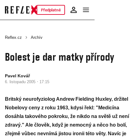
Předplatné
Reflex.cz
Archív
Bolest je dar matky přírody
Pavel Kovář
·
6. listopadu 2005
17:15
Britský neurofyziolog Andrew Fielding Huxley, držitel
Nobelovy ceny z roku 1963, kdysi řekl: "Medicína
dosáhla takového pokroku, že nikdo na světě už není
zdravý." Ale člověk, když je nemocný a něco ho bolí,
zřejmě vůbec nevnímá jistou ironii této věty. Navíc je