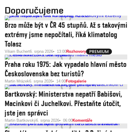
Doporučujeme
Brzo může být v ČR 45 stupňů. Až s takovými
extrémy jsme nepočítali, říká klimatolog
Tolasz
Viliam Buchert
6. srpna 2026
13:00
Rozhovory
Praha roku 1975: Jak vypadalo hlavní město
Československa bez turistů?
Martin Mrázek
6. srpna 2026
14:00
Fotogalerie
Bartkovský: Ministerstva nepatří Babišovi,
Macinkovi či Juchelkovi. Přestaňte útočit,
jste jen správci
Martin Bartkovský
6. srpna 2026
06:00
Komentáře