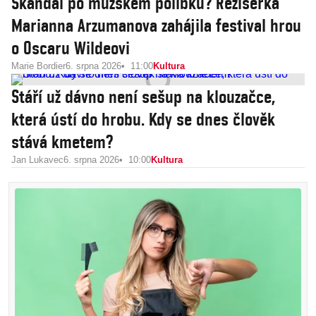
Skandál po mužském polibku? Režisérka
Marianna Arzumanova zahájila festival hrou
o Oscaru Wildeovi
Marie Bordier
6. srpna 2026
11:00
Kultura
Stáří už dávno není sešup na klouzačce,
která ústí do hrobu. Kdy se dnes člověk
stává kmetem?
Jan Lukavec
6. srpna 2026
10:00
Kultura