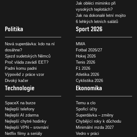
Jak obléci miminko při
vysokých teplotách?
Jak na dokonalé letní mojito
6 lehkých letních salátů
Politika
Sport 2026
Nová superdávka: kdo na ní
MMA
dosáhne?
Fotbal 2026/27
Sjezd sudetských Němců
Hokej 2026
Proč vláda zavádí EET?
Tenis 2026
Padni komu padni
F1 2026
Výpověď z práce vzor
Atletika 2026
Divoký kačer
Cyklistika 2026
Technologie
Ekonomika
SpaceX na burze
Temu a clo
Nejlepší telefony
Spořicí účty
Nejlepší AI zdarma
Superdávka – změny
Nejlepší chytré hodinky
Chybějící roky k důchodu
Nejlepší VPN – srovnání
Minimální mzda 2027
Netflix filmy a seriály
Vedro v práci