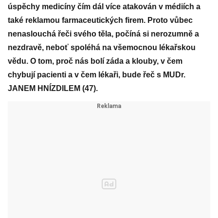
úspěchy medicíny čím dál více atakován v médiích a
také reklamou farmaceutických firem. Proto vůbec
nenaslouchá řeči svého těla, počíná si nerozumně a
nezdravě, neboť spoléhá na všemocnou lékařskou
vědu. O tom, proč nás bolí záda a klouby, v čem
chybují pacienti a v čem lékaři, bude řeč s MUDr.
JANEM HNÍZDILEM (47).