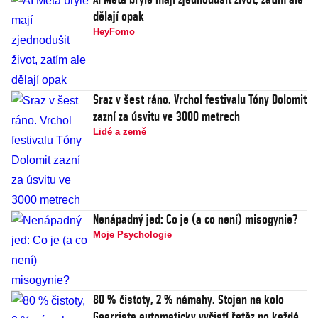
dělají opak
HeyFomo
Sraz v šest ráno. Vrchol festivalu Tóny Dolomit
zazní za úsvitu ve 3000 metrech
Lidé a země
Nenápadný jed: Co je (a co není) misogynie?
Moje Psychologie
80 % čistoty, 2 % námahy. Stojan na kolo
Gearrista automaticky vyčistí řetěz po každé