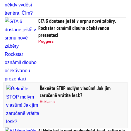
GTA 6 dostane ještě v srpnu nové záběry.
Rockstar oznámil dlouho očekávanou
prezentaci
Poggers
Řekněte STOP mdlým vlasům! Jak jim
zaručeně vrátíte lesk?
Reklama
AI Meta brýle mají zjednodušit život, zatím ale