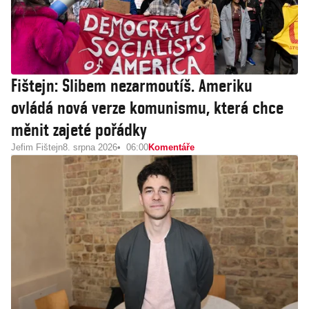
Fištejn: Slibem nezarmoutíš. Ameriku
ovládá nová verze komunismu, která chce
měnit zajeté pořádky
Jefim Fištejn
8. srpna 2026
06:00
Komentáře