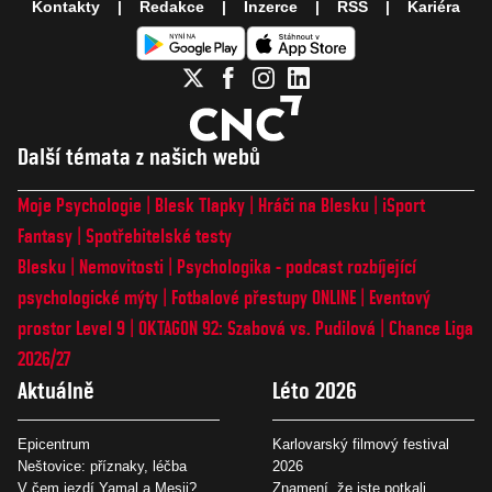
Kontakty
Redakce
Inzerce
RSS
Kariéra
Další témata z našich webů
Moje Psychologie
Blesk Tlapky
Hráči na Blesku
iSport
Fantasy
Spotřebitelské testy
Blesku
Nemovitosti
Psychologika - podcast rozbíjející
psychologické mýty
Fotbalové přestupy ONLINE
Eventový
prostor Level 9
OKTAGON 92: Szabová vs. Pudilová
Chance Liga
2026/27
Aktuálně
Léto 2026
Epicentrum
Karlovarský filmový festival
Neštovice: příznaky, léčba
2026
V čem jezdí Yamal a Mesii?
Znamení, že jste potkali