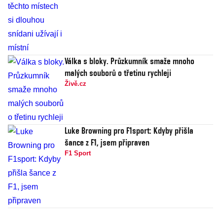
Válka s bloky. Průzkumník smaže mnoho
malých souborů o třetinu rychleji
Živě.cz
Luke Browning pro F1sport: Kdyby přišla
šance z F1, jsem připraven
F1 Sport