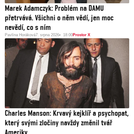
Marek Adamczyk: Problém na DAMU
přetrvává. Všichni o něm vědí, jen moc
nevědí, co s ním
Pavlína Horáková
7. srpna 2026
18:00
Prostor X
Charles Manson: Krvavý kejklíř a psychopat,
který svými zločiny navždy změnil tvář
Ameriky