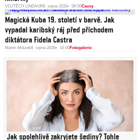
VOJTĚCH LINDAUR
8. srpna 2026
08:00
Causy
Magická Kuba 19. století v barvě. Jak
vypadal karibský ráj před příchodem
diktátora Fidela Castra
Martin Mrázek
8. srpna 2026
10:00
Fotogalerie
Jak spolehlivě zakryjete šediny? Tohle