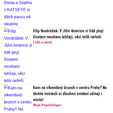
Filip Vondrášek: V Jižní Americe si lidé plují
životem mnohem lehčeji, věci tolik neřeší
Lidé a země
Kam na víkendový brunch v centru Prahy? Na
těchto místech si dlouhou snídani užívají i
místní
Moje Psychologie