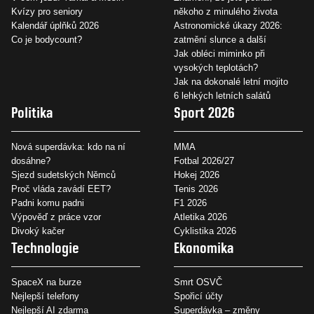
Kvízy pro seniory
někoho z minulého života
Kalendář úplňků 2026
Astronomické úkazy 2026:
Co je bodycount?
zatmění slunce a další
Jak obléci miminko při
vysokých teplotách?
Jak na dokonalé letní mojito
6 lehkých letních salátů
Politika
Sport 2026
Nová superdávka: kdo na ní
MMA
dosáhne?
Fotbal 2026/27
Sjezd sudetských Němců
Hokej 2026
Proč vláda zavádí EET?
Tenis 2026
Padni komu padni
F1 2026
Výpověď z práce vzor
Atletika 2026
Divoký kačer
Cyklistika 2026
Technologie
Ekonomika
SpaceX na burze
Smrt OSVČ
Nejlepší telefony
Spořicí účty
Nejlepší AI zdarma
Superdávka – změny