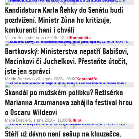
Kandidatura Karla Řehky do Senátu budí
pozdvižení. Ministr Zůna ho kritizuje,
konkurenti haní i chválí
Viliam Buchert
6. srpna 2026
12:00
Komentáře
Bartkovský: Ministerstva nepatří Babišovi,
Macinkovi či Juchelkovi. Přestaňte útočit,
jste jen správci
Martin Bartkovský
6. srpna 2026
06:00
Komentáře
Skandál po mužském polibku? Režisérka
Marianna Arzumanova zahájila festival hrou
o Oscaru Wildeovi
Marie Bordier
6. srpna 2026
11:00
Kultura
Stáří už dávno není sešup na klouzačce,