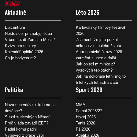
2026/27
Aktuálně
Léto 2026
Epicentrum
Karlovarský filmový festival
Neštovice: příznaky, léčba
2026
V čem jezdí Yamal a Mesii?
Znamení, že jste potkali
Kvízy pro seniory
někoho z minulého života
Kalendář úplňků 2026
Astronomické úkazy 2026:
Co je bodycount?
zatmění slunce a další
Jak obléci miminko při
vysokých teplotách?
Jak na dokonalé letní mojito
6 lehkých letních salátů
Politika
Sport 2026
Nová superdávka: kdo na ní
MMA
dosáhne?
Fotbal 2026/27
Sjezd sudetských Němců
Hokej 2026
Proč vláda zavádí EET?
Tenis 2026
Padni komu padni
F1 2026
Výpověď z práce vzor
Atletika 2026