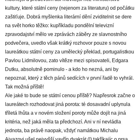
kultury, které státní ceny (nejenom za literaturu) od počátku
zaštiťuje. Dobrá myšlenka literární dění zviditelnit se dere
na svět horko těžko: kupříkladu pondělní televizní
zpravodajství mělo ve zprávách záběry ze slavnostního
podvečera, uvedlo však krátký rozhovor pouze s novou
laureátkou státní ceny za umělecký překlad, portugalistkou
Pavlou Lidmilovou, zato vítěze mezi spisovateli, Edgara
Dutku, absolutně pominulo - a kdo ho nezná, ani by
nepoznal, který z těch pánů sedících v první řadě to vyhrál.
Tak možná příště!
Ale jaké to bude se státní cenou příště? Napřesrok začne o
laureátech rozhodovat jiná porota: té dosavadní uplynula
tříletá lhůta a v novém složení poroty může dojít na jiná
kritéria, než jaká měla ta předchozí. Ani v ní nevládla
jednota, ba právě naopak, vždyť namátkou Michalu
Ajvazovi ušel nejvyšší vavřín dvakrát (!) takříkajíc o prsa,