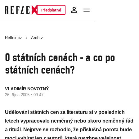
Předplatné
Reflex.cz
Archív
O státních cenách - a co po
státních cenách?
VLADIMÍR NOVOTNÝ
·
26. října 2005
09:47
Udělování státních cen za literaturu si v posledních
letech vypracovalo neměnný nebo skoro neměnný řád
a rituál. Nejprve se rozhodlo, že příslušná porota bude
moci vybírat jen z autorů, které navrhne veřejnost