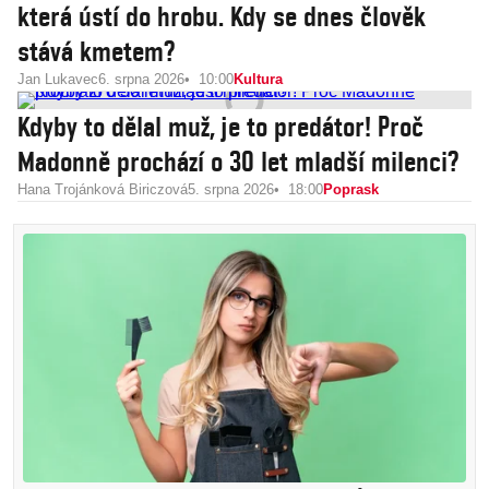
která ústí do hrobu. Kdy se dnes člověk
stává kmetem?
Jan Lukavec
6. srpna 2026
10:00
Kultura
Kdyby to dělal muž, je to predátor! Proč
Madonně prochází o 30 let mladší milenci?
Hana Trojánková Biriczová
5. srpna 2026
18:00
Poprask