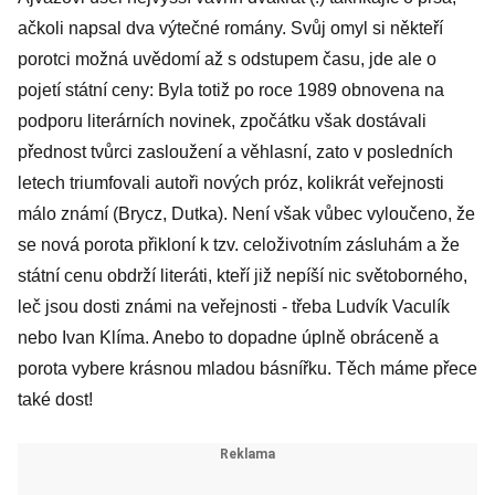
ačkoli napsal dva výtečné romány. Svůj omyl si někteří
porotci možná uvědomí až s odstupem času, jde ale o
pojetí státní ceny: Byla totiž po roce 1989 obnovena na
podporu literárních novinek, zpočátku však dostávali
přednost tvůrci zasloužení a věhlasní, zato v posledních
letech triumfovali autoři nových próz, kolikrát veřejnosti
málo známí (Brycz, Dutka). Není však vůbec vyloučeno, že
se nová porota přikloní k tzv. celoživotním zásluhám a že
státní cenu obdrží literáti, kteří již nepíší nic světoborného,
leč jsou dosti známi na veřejnosti - třeba Ludvík Vaculík
nebo Ivan Klíma. Anebo to dopadne úplně obráceně a
porota vybere krásnou mladou básnířku. Těch máme přece
také dost!