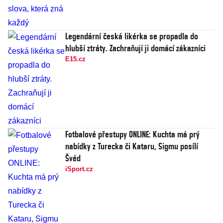
Legendární česká likérka se propadla do
hlubší ztráty. Zachraňují ji domácí zákazníci
E15.cz
Fotbalové přestupy ONLINE: Kuchta má prý
nabídky z Turecka či Kataru, Sigmu posílí
Švéd
iSport.cz