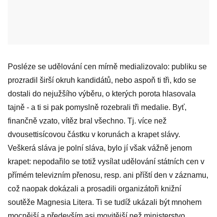
Posléze se udělování cen mírně medializovalo: publiku se
prozradil širší okruh kandidátů, nebo aspoň ti tři, kdo se
dostali do nejužšího výběru, o kterých porota hlasovala
tajně - a ti si pak pomyslně rozebrali tři medalie. Byť,
finančně vzato, vítěz bral všechno. Tj. více než
dvousettisícovou částku v korunách a krapet slávy.
Veškerá sláva je polní sláva, bylo jí však vážně jenom
krapet: nepodařilo se totiž vysílat udělování státních cen v
přímém televizním přenosu, resp. ani příští den v záznamu,
což naopak dokázali a prosadili organizátoři knižní
soutěže Magnesia Litera. Ti se tudíž ukázali být mnohem
mocnější a především asi movitější než ministerstvo