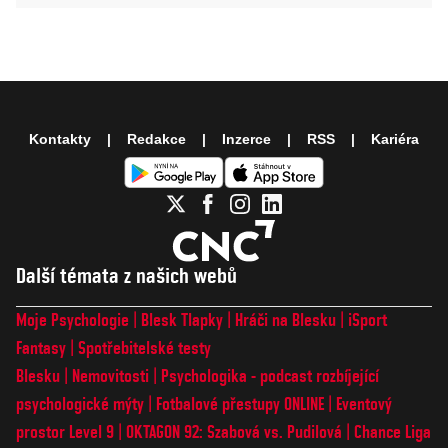
Kontakty
Redakce
Inzerce
RSS
Kariéra
Další témata z našich webů
Moje Psychologie
Blesk Tlapky
Hráči na Blesku
iSport
Fantasy
Spotřebitelské testy
Blesku
Nemovitosti
Psychologika - podcast rozbíjející
psychologické mýty
Fotbalové přestupy ONLINE
Eventový
prostor Level 9
OKTAGON 92: Szabová vs. Pudilová
Chance Liga