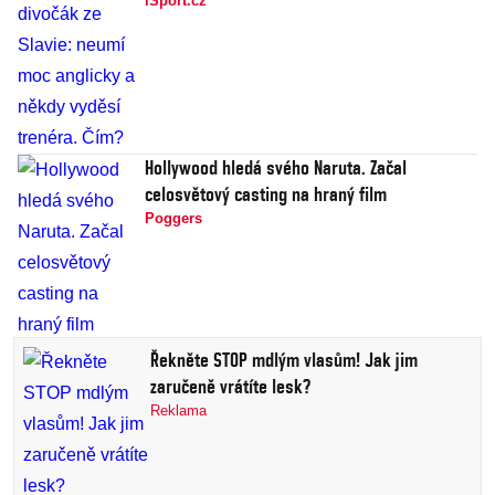
iSport.cz
Hollywood hledá svého Naruta. Začal
celosvětový casting na hraný film
Poggers
Řekněte STOP mdlým vlasům! Jak jim
zaručeně vrátíte lesk?
Reklama