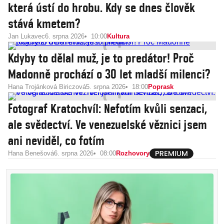
která ústí do hrobu. Kdy se dnes člověk
stává kmetem?
Jan Lukavec
6. srpna 2026
10:00
Kultura
Kdyby to dělal muž, je to predátor! Proč
Madonně prochází o 30 let mladší milenci?
Hana Trojánková Biriczová
5. srpna 2026
18:00
Poprask
Fotograf Kratochvíl: Nefotím kvůli senzaci,
ale svědectví. Ve venezuelské věznici jsem
ani neviděl, co fotím
Hana Benešová
6. srpna 2026
08:00
Rozhovory