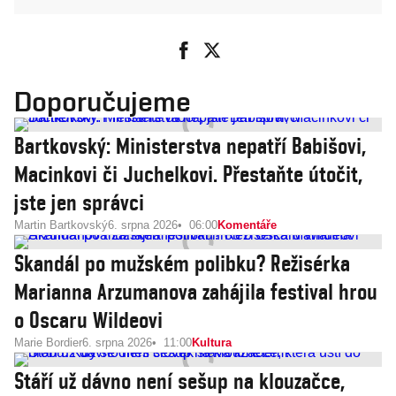
Doporučujeme
Bartkovský: Ministerstva nepatří Babišovi,
Macinkovi či Juchelkovi. Přestaňte útočit,
jste jen správci
Martin Bartkovský
6. srpna 2026
06:00
Komentáře
Skandál po mužském polibku? Režisérka
Marianna Arzumanova zahájila festival hrou
o Oscaru Wildeovi
Marie Bordier
6. srpna 2026
11:00
Kultura
Stáří už dávno není sešup na klouzačce,