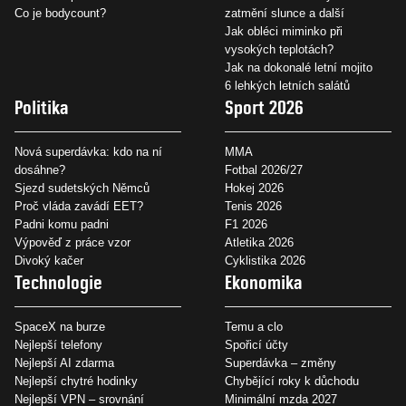
Co je bodycount?
zatmění slunce a další
Jak obléci miminko při
vysokých teplotách?
Jak na dokonalé letní mojito
6 lehkých letních salátů
Politika
Sport 2026
Nová superdávka: kdo na ní
MMA
dosáhne?
Fotbal 2026/27
Sjezd sudetských Němců
Hokej 2026
Proč vláda zavádí EET?
Tenis 2026
Padni komu padni
F1 2026
Výpověď z práce vzor
Atletika 2026
Divoký kačer
Cyklistika 2026
Technologie
Ekonomika
SpaceX na burze
Temu a clo
Nejlepší telefony
Spořicí účty
Nejlepší AI zdarma
Superdávka – změny
Nejlepší chytré hodinky
Chybějící roky k důchodu
Nejlepší VPN – srovnání
Minimální mzda 2027