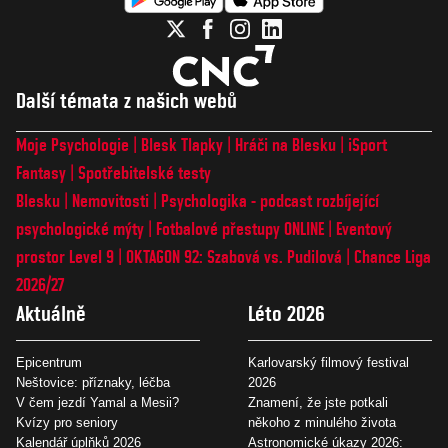
Další témata z našich webů
Moje Psychologie
Blesk Tlapky
Hráči na Blesku
iSport
Fantasy
Spotřebitelské testy
Blesku
Nemovitosti
Psychologika - podcast rozbíjející
psychologické mýty
Fotbalové přestupy ONLINE
Eventový
prostor Level 9
OKTAGON 92: Szabová vs. Pudilová
Chance Liga
2026/27
Aktuálně
Léto 2026
Epicentrum
Karlovarský filmový festival
Neštovice: příznaky, léčba
2026
V čem jezdí Yamal a Mesii?
Znamení, že jste potkali
Kvízy pro seniory
někoho z minulého života
Kalendář úplňků 2026
Astronomické úkazy 2026: