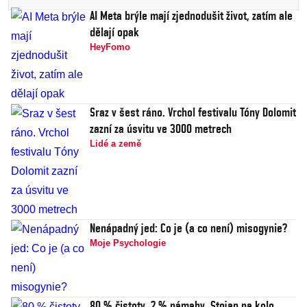
AI Meta brýle mají zjednodušit život, zatím ale
dělají opak
HeyFomo
Sraz v šest ráno. Vrchol festivalu Tóny Dolomit
zazní za úsvitu ve 3000 metrech
Lidé a země
Nenápadný jed: Co je (a co není) misogynie?
Moje Psychologie
80 % čistoty, 2 % námahy. Stojan na kolo