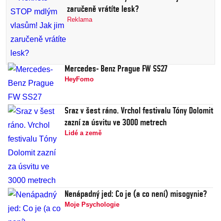
zaručeně vrátíte lesk?
Reklama
Mercedes- Benz Prague FW SS27
HeyFomo
Sraz v šest ráno. Vrchol festivalu Tóny Dolomit
zazní za úsvitu ve 3000 metrech
Lidé a země
Nenápadný jed: Co je (a co není) misogynie?
Moje Psychologie