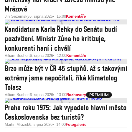
Mrázové
Jiří Sezemský
6. srpna 2026
16:00
Komentáře
Kandidatura Karla Řehky do Senátu budí
pozdvižení. Ministr Zůna ho kritizuje,
konkurenti haní i chválí
Viliam Buchert
6. srpna 2026
12:00
Komentáře
Brzo může být v ČR 45 stupňů. Až s takovými
extrémy jsme nepočítali, říká klimatolog
Tolasz
Viliam Buchert
6. srpna 2026
13:00
Rozhovory
Praha roku 1975: Jak vypadalo hlavní město
Československa bez turistů?
Martin Mrázek
6. srpna 2026
14:00
Fotogalerie