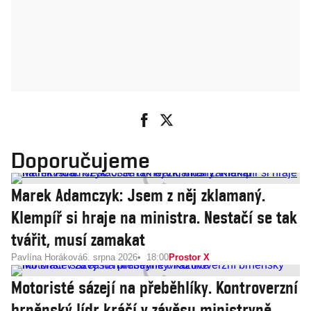
Doporučujeme
Marek Adamczyk: Jsem z něj zklamaný.
Klempíř si hraje na ministra. Nestačí se tak
tvářit, musí zamakat
Pavlína Horáková
6. srpna 2026
18:00
Prostor X
Motoristé sázejí na přeběhlíky. Kontroverzní
brněnský lídr kráčí v závěsu ministryně