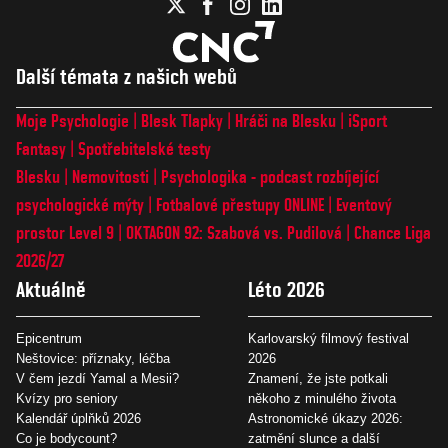
Další témata z našich webů
Moje Psychologie
Blesk Tlapky
Hráči na Blesku
iSport
Fantasy
Spotřebitelské testy
Blesku
Nemovitosti
Psychologika - podcast rozbíjející
psychologické mýty
Fotbalové přestupy ONLINE
Eventový
prostor Level 9
OKTAGON 92: Szabová vs. Pudilová
Chance Liga
2026/27
Aktuálně
Léto 2026
Epicentrum
Karlovarský filmový festival
Neštovice: příznaky, léčba
2026
V čem jezdí Yamal a Mesii?
Znamení, že jste potkali
Kvízy pro seniory
někoho z minulého života
Kalendář úplňků 2026
Astronomické úkazy 2026:
Co je bodycount?
zatmění slunce a další