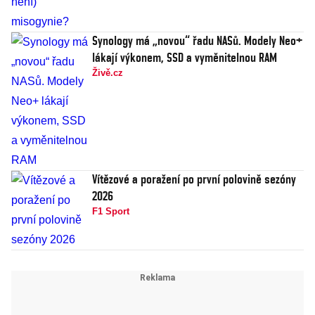
Synology má „novou“ řadu NASů. Modely Neo+
lákají výkonem, SSD a vyměnitelnou RAM
Živě.cz
Vítězové a poražení po první polovině sezóny
2026
F1 Sport