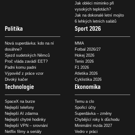
Jak obléci miminko při
vysokých teplotách?
Jak na dokonalé letní mojito
6 lehkých letních salátů
Politika
Sport 2026
Nová superdávka: kdo na ní
MMA
dosáhne?
Fotbal 2026/27
Sjezd sudetských Němců
Hokej 2026
Proč vláda zavádí EET?
Tenis 2026
Padni komu padni
F1 2026
Výpověď z práce vzor
Atletika 2026
Divoký kačer
Cyklistika 2026
Technologie
Ekonomika
SpaceX na burze
Temu a clo
Nejlepší telefony
Spořicí účty
Nejlepší AI zdarma
Superdávka – změny
Nejlepší chytré hodinky
Chybějící roky k důchodu
Nejlepší VPN – srovnání
Minimální mzda 2027
Netflix filmy a seriály
Vedro v práci