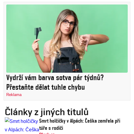
Vydrží vám barva sotva pár týdnů?
Přestaňte dělat tuhle chybu
Reklama
Články z jiných titulů
Smrt holčičky v Alpách: Češka zemřela při
túře s rodiči