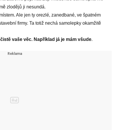
mě zlodějů ji nesundá.
ístem. Ale jen ty orezlé, zanedbané, ve špatném
 stavební firmy. Ta totiž nechá samolepky okamžitě
e čistě vaše věc. Například já je mám všude
.