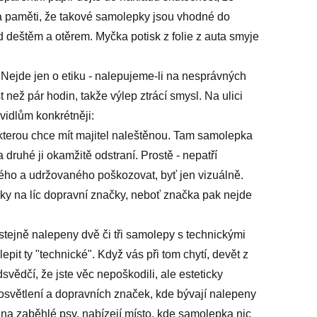
na paměti, že takové samolepky jsou vhodné do
d deštěm a otěrem. Myčka potisk z folie z auta smyje
?
Nejde jen o etiku - nalepujeme-li na nesprávných
než pár hodin, takže výlep ztrácí smysl. Na ulici
avidlům konkrétněji:
 kterou chce mít majitel naleštěnou. Tam samolepka
za druhé ji okamžitě odstraní. Prostě - nepatří
ého a udržovaného poškozovat, byť jen vizuálně.
y na líc dopravní značky, neboť značka pak nejde
 stejně nalepeny dvě či tři samolepy s technickými
lepit ty "technické". Když vás při tom chytí, devět z
svědčí, že jste věc nepoškodili, ale esteticky
 osvětlení a dopravních značek, kde bývají nalepeny
 na zaběhlé psy, nabízejí místo, kde samolepka nic