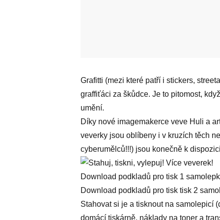
Grafitti (mezi které patří i stickers, str
graffiťáci za škůdce. Je to pitomost, kd
umění.
Díky nové imagemakerce veve Huli a art
veverky jsou oblíbeny i v kruzích těch n
cyberumělců!!!) jsou konečně k dispozic
Download podkladů pro tisk 1 samolepk
Download podkladů pro tisk tisk 2 samo
Stahovat si je a tisknout na samolepicí (
domácí tiskárně, náklady na toner a tran