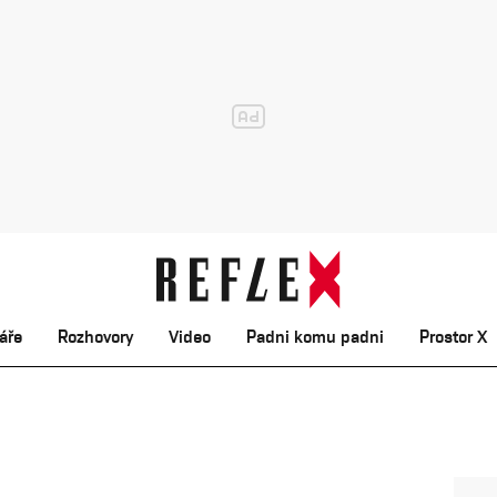
áře
Rozhovory
Video
Padni komu padni
Prostor X