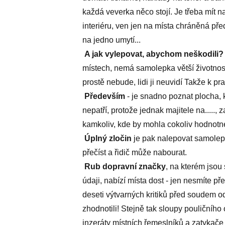
každá veverka něco stojí. Je třeba mít 
interiéru, ven jen na místa chráněná pře
na jedno umytí...
A jak vylepovat, abychom neškodili
místech, nemá samolepka větší životnost 
prostě nebude, lidi ji neuvidí Takže k pr
Především
- je snadno poznat plocha,
nepatří, protože jednak majitele na....., 
kamkoliv, kde by mohla cokoliv hodnotn
Úplný zločin
je pak nalepovat samolepk
přečíst a řidič může nabourat.
Rub dopravní značky
, na kterém jsou
údaji, nabízí místa dost - jen nesmíte pře
deseti výtvarných kritiků před soudem od
zhodnotili! Stejně tak sloupy pouličního
inzeráty místních řemeslníků a zatykače