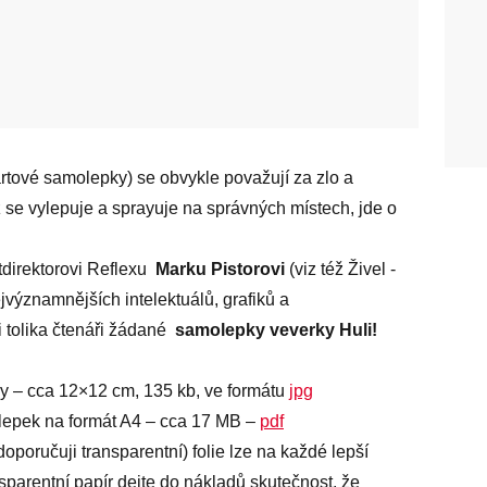
eetartové samolepky) se obvykle považují za zlo a
yž se vylepuje a sprayuje na správných místech, jde o
direktorovi Reflexu
Marku Pistorovi
(viz též Živel -
ejvýznamnějších intelektuálů, grafiků a
i tolika čtenáři žádané
samolepky veverky Huli!
y – cca 12×12 cm, 135 kb, ve formátu
jpg
lepek na formát A4 – cca 17 MB –
pdf
doporučuji transparentní) folie lze na každé lepší
sparentní papír dejte do nákladů skutečnost, že