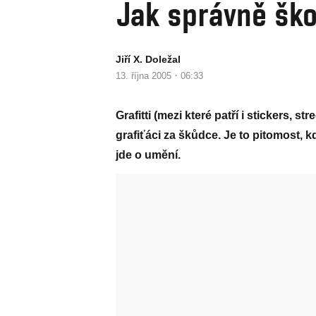
Jak správně ško
Jiří X. Doležal
·
13. října 2005
06:33
Grafitti (mezi které patří i stickers, 
grafiťáci za škůdce. Je to pitomost, 
jde o umění.