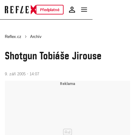
Předplatné
Reflex.cz
Archív
Shotgun Tobiáše Jirouse
·
9. září 2005
14:07