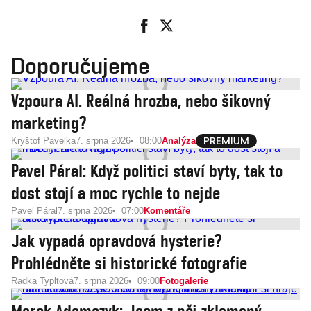
Doporučujeme
Vzpoura AI. Reálná hrozba, nebo šikovný
marketing?
Kryštof Pavelka
7. srpna 2026
08:00
Analýza
Pavel Páral: Když politici staví byty, tak to
dost stojí a moc rychle to nejde
Pavel Páral
7. srpna 2026
07:00
Komentáře
Jak vypadá opravdová hysterie?
Prohlédněte si historické fotografie
Radka Typltová
7. srpna 2026
09:00
Fotogalerie