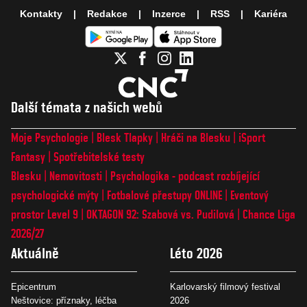
Kontakty
Redakce
Inzerce
RSS
Kariéra
Další témata z našich webů
Moje Psychologie
Blesk Tlapky
Hráči na Blesku
iSport
Fantasy
Spotřebitelské testy
Blesku
Nemovitosti
Psychologika - podcast rozbíjející
psychologické mýty
Fotbalové přestupy ONLINE
Eventový
prostor Level 9
OKTAGON 92: Szabová vs. Pudilová
Chance Liga
2026/27
Aktuálně
Léto 2026
Epicentrum
Karlovarský filmový festival
Neštovice: příznaky, léčba
2026