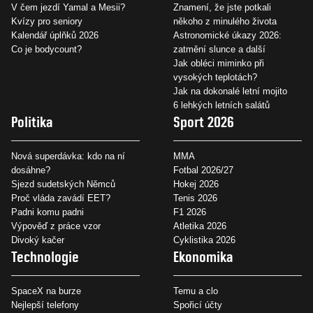
V čem jezdí Yamal a Mesii?
Znamení, že jste potkali
Kvízy pro seniory
někoho z minulého života
Kalendář úplňků 2026
Astronomické úkazy 2026:
Co je bodycount?
zatmění slunce a další
Jak obléci miminko při
vysokých teplotách?
Jak na dokonalé letní mojito
6 lehkých letních salátů
Politika
Sport 2026
Nová superdávka: kdo na ní
MMA
dosáhne?
Fotbal 2026/27
Sjezd sudetských Němců
Hokej 2026
Proč vláda zavádí EET?
Tenis 2026
Padni komu padni
F1 2026
Výpověď z práce vzor
Atletika 2026
Divoký kačer
Cyklistika 2026
Technologie
Ekonomika
SpaceX na burze
Temu a clo
Nejlepší telefony
Spořicí účty