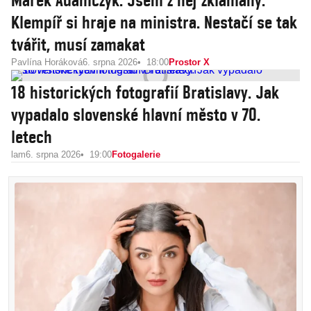
Marek Adamczyk: Jsem z něj zklamaný.
Klempíř si hraje na ministra. Nestačí se tak
tvářit, musí zamakat
Pavlína Horáková
6. srpna 2026
18:00
Prostor X
18 historických fotografií Bratislavy. Jak
vypadalo slovenské hlavní město v 70.
letech
lam
6. srpna 2026
19:00
Fotogalerie