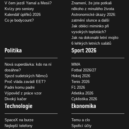
V čem jezdí Yamal a Mesii?
Znamení, že jste potkali
Kvízy pro seniory
někoho z minulého života
Kalendář úplňků 2026
Astronomické úkazy 2026:
Co je bodycount?
zatmění slunce a další
Jak obléci miminko při
vysokých teplotách?
Jak na dokonalé letní mojito
6 lehkých letních salátů
Politika
Sport 2026
Nová superdávka: kdo na ní
MMA
dosáhne?
Fotbal 2026/27
Sjezd sudetských Němců
Hokej 2026
Proč vláda zavádí EET?
Tenis 2026
Padni komu padni
F1 2026
Výpověď z práce vzor
Atletika 2026
Divoký kačer
Cyklistika 2026
Technologie
Ekonomika
SpaceX na burze
Temu a clo
Nejlepší telefony
Spořicí účty