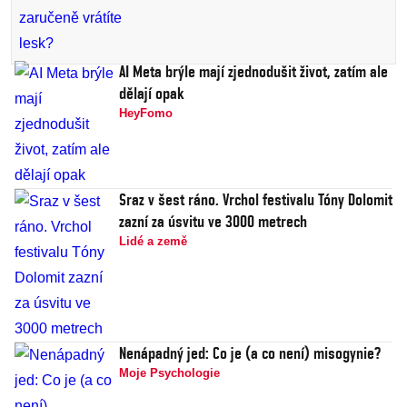
AI Meta brýle mají zjednodušit život, zatím ale
dělají opak
HeyFomo
Sraz v šest ráno. Vrchol festivalu Tóny Dolomit
zazní za úsvitu ve 3000 metrech
Lidé a země
Nenápadný jed: Co je (a co není) misogynie?
Moje Psychologie