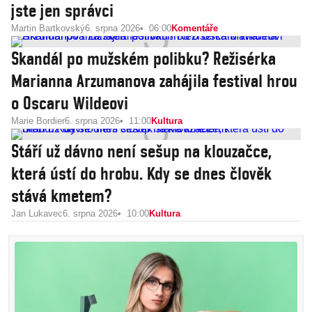
jste jen správci
Martin Bartkovský
6. srpna 2026
06:00
Komentáře
Skandál po mužském polibku? Režisérka
Marianna Arzumanova zahájila festival hrou
o Oscaru Wildeovi
Marie Bordier
6. srpna 2026
11:00
Kultura
Stáří už dávno není sešup na klouzačce,
která ústí do hrobu. Kdy se dnes člověk
stává kmetem?
Jan Lukavec
6. srpna 2026
10:00
Kultura