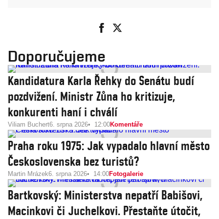
Doporučujeme
Kandidatura Karla Řehky do Senátu budí
pozdvižení. Ministr Zůna ho kritizuje,
konkurenti haní i chválí
Viliam Buchert
6. srpna 2026
12:00
Komentáře
Praha roku 1975: Jak vypadalo hlavní město
Československa bez turistů?
Martin Mrázek
6. srpna 2026
14:00
Fotogalerie
Bartkovský: Ministerstva nepatří Babišovi,
Macinkovi či Juchelkovi. Přestaňte útočit,