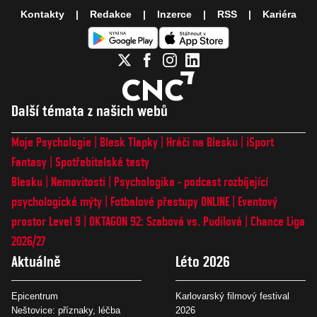
Kontakty
Redakce
Inzerce
RSS
Kariéra
Další témata z našich webů
Moje Psychologie
Blesk Tlapky
Hráči na Blesku
iSport
Fantasy
Spotřebitelské testy
Blesku
Nemovitosti
Psychologika - podcast rozbíjející
psychologické mýty
Fotbalové přestupy ONLINE
Eventový
prostor Level 9
OKTAGON 92: Szabová vs. Pudilová
Chance Liga
2026/27
Aktuálně
Léto 2026
Epicentrum
Karlovarský filmový festival
Neštovice: příznaky, léčba
2026