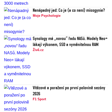
Nenápadný jed: Co je (a co není) misogynie?
Moje Psychologie
Synology má „novou“ řadu NASů. Modely Neo+
lákají výkonem, SSD a vyměnitelnou RAM
Živě.cz
Vítězové a poražení po první polovině sezóny
2026
F1 Sport