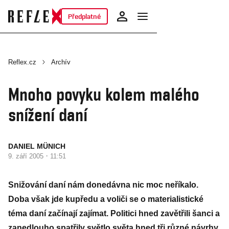
Předplatné
Reflex.cz
Archív
Mnoho povyku kolem malého
snížení daní
DANIEL MÜNICH
·
9. září 2005
11:51
Snižování daní nám donedávna nic moc neříkalo.
Doba však jde kupředu a voliči se o materialistické
téma daní začínají zajímat. Politici hned zavětřili šanci a
zanedlouho spatřily světlo světa hned tři různé návrhy