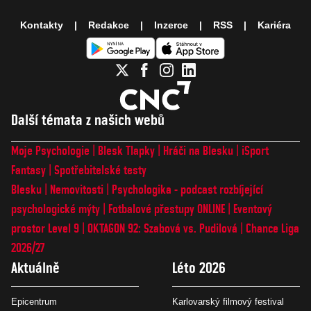
Kontakty
Redakce
Inzerce
RSS
Kariéra
Další témata z našich webů
Moje Psychologie
Blesk Tlapky
Hráči na Blesku
iSport
Fantasy
Spotřebitelské testy
Blesku
Nemovitosti
Psychologika - podcast rozbíjející
psychologické mýty
Fotbalové přestupy ONLINE
Eventový
prostor Level 9
OKTAGON 92: Szabová vs. Pudilová
Chance Liga
2026/27
Aktuálně
Léto 2026
Epicentrum
Karlovarský filmový festival