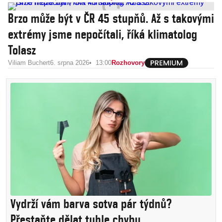
Brzo může být v ČR 45 stupňů. Až s takovými
extrémy jsme nepočítali, říká klimatolog
Tolasz
Viliam Buchert
6. srpna 2026
13:00
Rozhovory
Vydrží vám barva sotva pár týdnů?
Přestaňte dělat tuhle chybu