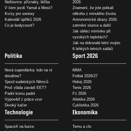
Neštovice: příznaky, léčba
2026
V čem jezdí Yamal a Mesii?
Znamení, že jste potkali
Kvízy pro seniory
někoho z minulého života
Kalendář úplňků 2026
Astronomické úkazy 2026:
Co je bodycount?
zatmění slunce a další
Jak obléci miminko při
vysokých teplotách?
Jak na dokonalé letní mojito
6 lehkých letních salátů
Politika
Sport 2026
Nová superdávka: kdo na ní
MMA
dosáhne?
Fotbal 2026/27
Sjezd sudetských Němců
Hokej 2026
Proč vláda zavádí EET?
Tenis 2026
Padni komu padni
F1 2026
Výpověď z práce vzor
Atletika 2026
Divoký kačer
Cyklistika 2026
Technologie
Ekonomika
SpaceX na burze
Temu a clo