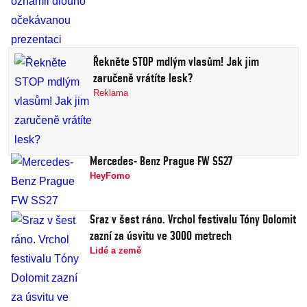
Řekněte STOP mdlým vlasům! Jak jim
zaručeně vrátíte lesk?
Reklama
Mercedes- Benz Prague FW SS27
HeyFomo
Sraz v šest ráno. Vrchol festivalu Tóny Dolomit
zazní za úsvitu ve 3000 metrech
Lidé a země