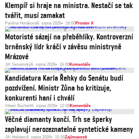
Klempíř si hraje na ministra. Nestačí se tak
tvářit, musí zamakat
Pavlína Horáková
6. srpna 2026
18:00
Prostor X
Motoristé sázejí na přeběhlíky. Kontroverzní
brněnský lídr kráčí v závěsu ministryně
Mrázové
Jiří Sezemský
6. srpna 2026
16:00
Komentáře
Kandidatura Karla Řehky do Senátu budí
pozdvižení. Ministr Zůna ho kritizuje,
konkurenti haní i chválí
Viliam Buchert
6. srpna 2026
12:00
Komentáře
Věčné diamanty končí. Trh se šperky
zaplavují nerozeznatelné syntetické kameny
Jiří Holubec
6. srpna 2026
15:00
Zajímavosti