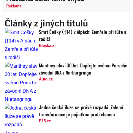
Reklama
Články z jiných titulů
Smrt Češky (†14) v Alpách: Zemřela při túře s
rodiči
Blesk.cz
Manthey slaví 30 let: Dopřejte svému Porsche
závodní DNA z Nürburgringu
Auto.cz
Jedna česká iluze se právě rozpadá. Zelená
transformace je pojistkou proti chaosu
E15.cz