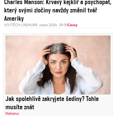
Charles Manson: Krvavý kejklíř a psychopat,
který svými zločiny navždy změnil tvář
Ameriky
VOJTĚCH LINDAUR
8. srpna 2026
08:00
Causy
Jak spolehlivě zakryjete šediny? Tohle
musíte znát
Reklama