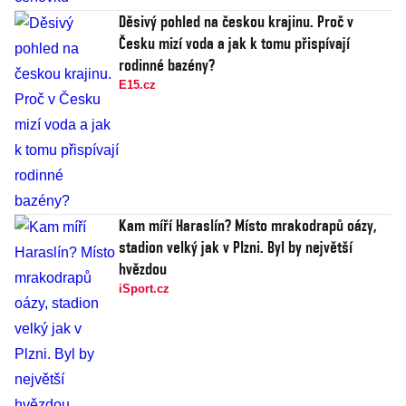
Děsivý pohled na českou krajinu. Proč v
Česku mizí voda a jak k tomu přispívají
rodinné bazény?
E15.cz
Kam míří Haraslín? Místo mrakodrapů oázy,
stadion velký jak v Plzni. Byl by největší
hvězdou
iSport.cz