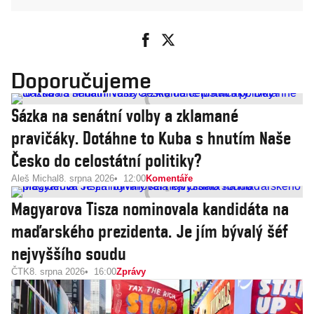
Doporučujeme
Sázka na senátní volby a zklamané
pravičáky. Dotáhne to Kuba s hnutím Naše
Česko do celostátní politiky?
Aleš Michal
8. srpna 2026
12:00
Komentáře
Magyarova Tisza nominovala kandidáta na
maďarského prezidenta. Je jím bývalý šéf
nejvyššího soudu
ČTK
8. srpna 2026
16:00
Zprávy