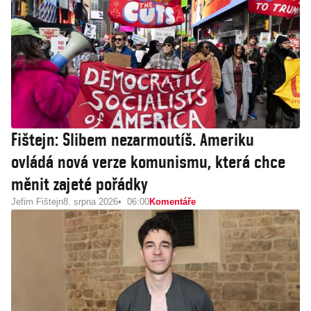
Fištejn: Slibem nezarmoutíš. Ameriku
ovládá nová verze komunismu, která chce
měnit zajeté pořádky
Jefim Fištejn
8. srpna 2026
06:00
Komentáře