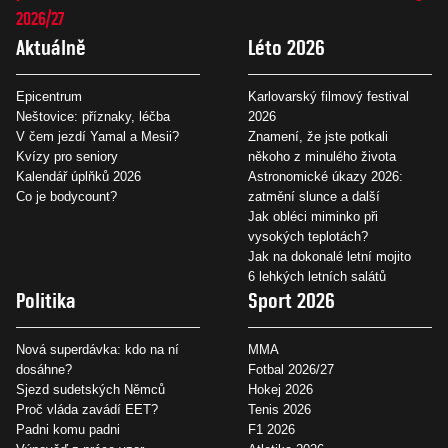
2026/27
Aktuálně
Léto 2026
Epicentrum
Karlovarský filmový festival
Neštovice: příznaky, léčba
2026
V čem jezdí Yamal a Mesii?
Znamení, že jste potkali
Kvízy pro seniory
někoho z minulého života
Kalendář úplňků 2026
Astronomické úkazy 2026:
Co je bodycount?
zatmění slunce a další
Jak obléci miminko při
vysokých teplotách?
Jak na dokonalé letní mojito
6 lehkých letních salátů
Politika
Sport 2026
Nová superdávka: kdo na ní
MMA
dosáhne?
Fotbal 2026/27
Sjezd sudetských Němců
Hokej 2026
Proč vláda zavádí EET?
Tenis 2026
Padni komu padni
F1 2026