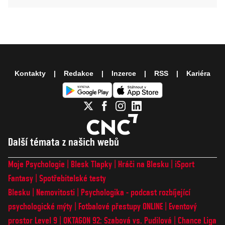
Kontakty
Redakce
Inzerce
RSS
Kariéra
Další témata z našich webů
Moje Psychologie
Blesk Tlapky
Hráči na Blesku
iSport
Fantasy
Spotřebitelské testy
Blesku
Nemovitosti
Psychologika - podcast rozbíjející
psychologické mýty
Fotbalové přestupy ONLINE
Eventový
prostor Level 9
OKTAGON 92: Szabová vs. Pudilová
Chance Liga