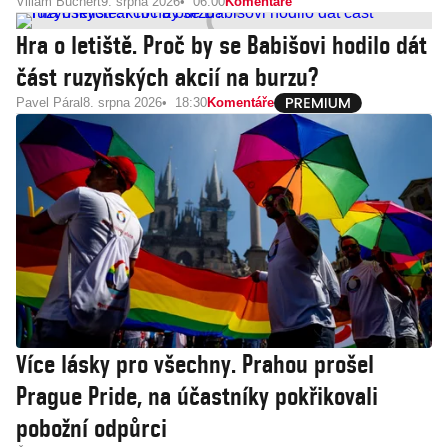
Viliam Buchert
9. srpna 2026
06:00
Komentáře
Hra o letiště. Proč by se Babišovi hodilo dát
část ruzyňských akcií na burzu?
Pavel Páral
8. srpna 2026
18:30
Komentáře
Více lásky pro všechny. Prahou prošel
Prague Pride, na účastníky pokřikovali
pobožní odpůrci