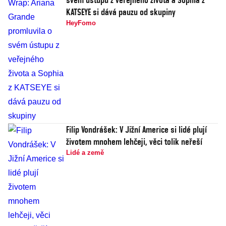
KATSEYE si dává pauzu od skupiny
HeyFomo
Filip Vondrášek: V Jižní Americe si lidé plují
životem mnohem lehčeji, věci tolik neřeší
Lidé a země