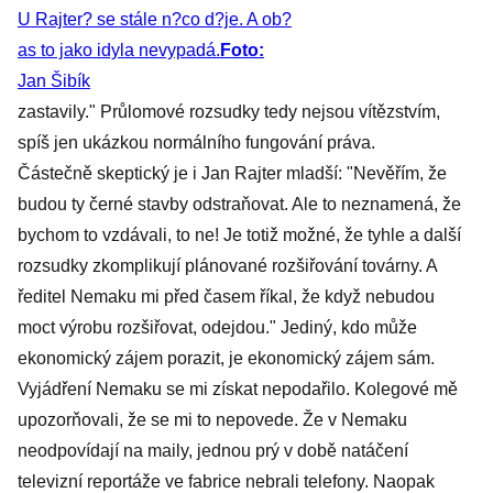
U Rajter? se stále n?co d?je. A ob?
as to jako idyla nevypadá.
Foto:
Jan Šibík
zastavily." Průlomové rozsudky tedy nejsou vítězstvím,
spíš jen ukázkou normálního fungování práva.
Částečně skeptický je i Jan Rajter mladší: "Nevěřím, že
budou ty černé stavby odstraňovat. Ale to neznamená, že
bychom to vzdávali, to ne! Je totiž možné, že tyhle a další
rozsudky zkomplikují plánované rozšiřování továrny. A
ředitel Nemaku mi před časem říkal, že když nebudou
moct výrobu rozšiřovat, odejdou." Jediný, kdo může
ekonomický zájem porazit, je ekonomický zájem sám.
Vyjádření Nemaku se mi získat nepodařilo. Kolegové mě
upozorňovali, že se mi to nepovede. Že v Nemaku
neodpovídají na maily, jednou prý v době natáčení
televizní reportáže ve fabrice nebrali telefony. Naopak