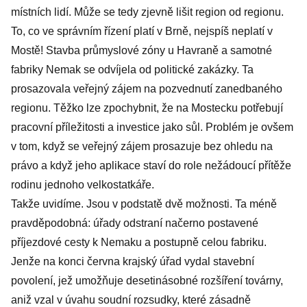
místních lidí. Může se tedy zjevně lišit region od regionu.
To, co ve správním řízení platí v Brně, nejspíš neplatí v
Mostě! Stavba průmyslové zóny u Havraně a samotné
fabriky Nemak se odvíjela od politické zakázky. Ta
prosazovala veřejný zájem na pozvednutí zanedbaného
regionu. Těžko lze zpochybnit, že na Mostecku potřebují
pracovní příležitosti a investice jako sůl. Problém je ovšem
v tom, když se veřejný zájem prosazuje bez ohledu na
právo a když jeho aplikace staví do role nežádoucí přítěže
rodinu jednoho velkostatkáře.
Takže uvidíme. Jsou v podstatě dvě možnosti. Ta méně
pravděpodobná: úřady odstraní načerno postavené
příjezdové cesty k Nemaku a postupně celou fabriku.
Jenže na konci června krajský úřad vydal stavební
povolení, jež umožňuje desetinásobné rozšíření továrny,
aniž vzal v úvahu soudní rozsudky, které zásadně