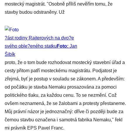
mostecký magistrát. "Osobně příliš nevěřím tomu, že
stavby budou odstraněny. Už
?ást rodiny Rajterových na dvo?e
svého oble?eného statku
Foto:
Jan
Šibík
proto, že o tom bude rozhodovat mostecký stavební úřad a
cesty přitom patří mosteckému magistrátu. Podjatost je
zřejmá, byť je postup v souladu se zákonem. A především:
od počátku je stavba Nemaku prosazována za pomoci
politického tlaku, za každou cenu. To se nezmění. Což
ovšem neznamená, že se žalobami a protesty přestaneme.
Můj právní názor je jednoznačný: dříve či později bude za
černou stavbu označena i samotná fabrika Nemaku," řekl
mi právník EPS Pavel Franc.