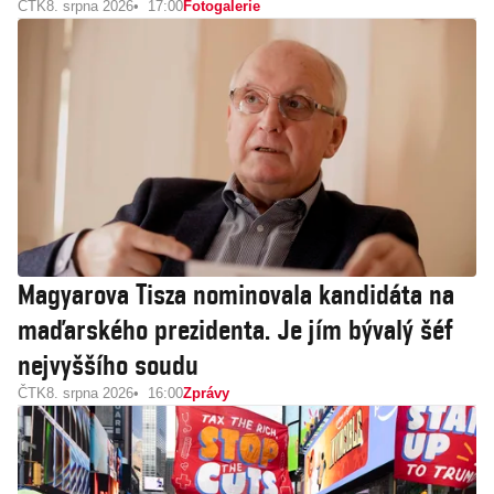
ČTK
8. srpna 2026
17:00
Fotogalerie
Magyarova Tisza nominovala kandidáta na
maďarského prezidenta. Je jím bývalý šéf
nejvyššího soudu
ČTK
8. srpna 2026
16:00
Zprávy