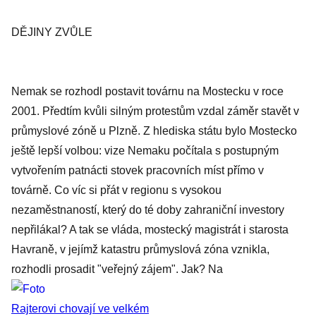
DĚJINY ZVŮLE
Nemak se rozhodl postavit továrnu na Mostecku v roce
2001. Předtím kvůli silným protestům vzdal záměr stavět v
průmyslové zóně u Plzně. Z hlediska státu bylo Mostecko
ještě lepší volbou: vize Nemaku počítala s postupným
vytvořením patnácti stovek pracovních míst přímo v
továrně. Co víc si přát v regionu s vysokou
nezaměstnaností, který do té doby zahraniční investory
nepřilákal? A tak se vláda, mostecký magistrát i starosta
Havraně, v jejímž katastru průmyslová zóna vznikla,
rozhodli prosadit "veřejný zájem". Jak? Na
Rajterovi chovají ve velkém