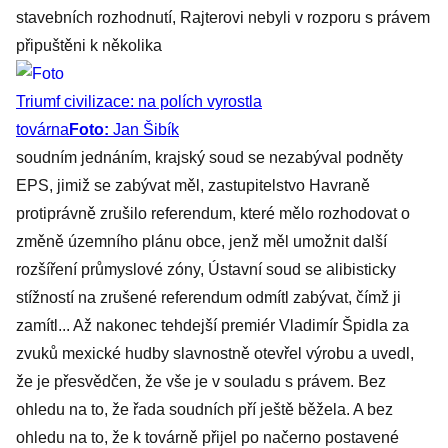
stavebních rozhodnutí, Rajterovi nebyli v rozporu s právem
připuštěni k několika
Triumf civilizace: na polích vyrostla
továrna
Foto:
Jan Šibík
soudním jednáním, krajský soud se nezabýval podněty
EPS, jimiž se zabývat měl, zastupitelstvo Havraně
protiprávně zrušilo referendum, které mělo rozhodovat o
změně územního plánu obce, jenž měl umožnit další
rozšíření průmyslové zóny, Ústavní soud se alibisticky
stížností na zrušené referendum odmítl zabývat, čímž ji
zamítl... Až nakonec tehdejší premiér Vladimír Špidla za
zvuků mexické hudby slavnostně otevřel výrobu a uvedl,
že je přesvědčen, že vše je v souladu s právem. Bez
ohledu na to, že řada soudních pří ještě běžela. A bez
ohledu na to, že k továrně přijel po načerno postavené