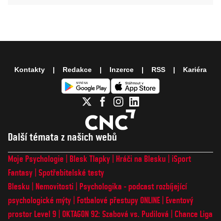
Kontakty
Redakce
Inzerce
RSS
Kariéra
Další témata z našich webů
Moje Psychologie
Blesk Tlapky
Hráči na Blesku
iSport
Fantasy
Spotřebitelské testy
Blesku
Nemovitosti
Psychologika - podcast rozbíjející
psychologické mýty
Fotbalové přestupy ONLINE
Eventový
prostor Level 9
OKTAGON 92: Szabová vs. Pudilová
Chance Liga