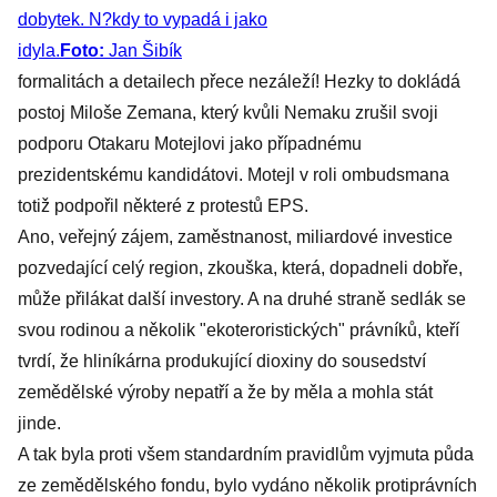
dobytek. N?kdy to vypadá i jako
idyla.
Foto:
Jan Šibík
formalitách a detailech přece nezáleží! Hezky to dokládá
postoj Miloše Zemana, který kvůli Nemaku zrušil svoji
podporu Otakaru Motejlovi jako případnému
prezidentskému kandidátovi. Motejl v roli ombudsmana
totiž podpořil některé z protestů EPS.
Ano, veřejný zájem, zaměstnanost, miliardové investice
pozvedající celý region, zkouška, která, dopadneli dobře,
může přilákat další investory. A na druhé straně sedlák se
svou rodinou a několik "ekoteroristických" právníků, kteří
tvrdí, že hliníkárna produkující dioxiny do sousedství
zemědělské výroby nepatří a že by měla a mohla stát
jinde.
A tak byla proti všem standardním pravidlům vyjmuta půda
ze zemědělského fondu, bylo vydáno několik protiprávních