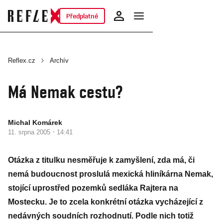
Předplatné
Reflex.cz
Archív
Má Nemak cestu?
Michal Komárek
·
11. srpna 2005
14:41
Otázka z titulku nesměřuje k zamyšlení, zda má, či
nemá budoucnost proslulá mexická hliníkárna Nemak,
stojící uprostřed pozemků sedláka Rajtera na
Mostecku. Je to zcela konkrétní otázka vycházející z
nedávných soudních rozhodnutí. Podle nich totiž