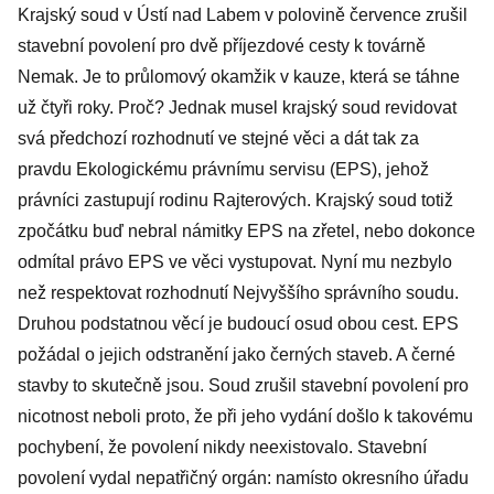
Krajský soud v Ústí nad Labem v polovině července zrušil
stavební povolení pro dvě příjezdové cesty k továrně
Nemak. Je to průlomový okamžik v kauze, která se táhne
už čtyři roky. Proč? Jednak musel krajský soud revidovat
svá předchozí rozhodnutí ve stejné věci a dát tak za
pravdu Ekologickému právnímu servisu (EPS), jehož
právníci zastupují rodinu Rajterových. Krajský soud totiž
zpočátku buď nebral námitky EPS na zřetel, nebo dokonce
odmítal právo EPS ve věci vystupovat. Nyní mu nezbylo
než respektovat rozhodnutí Nejvyššího správního soudu.
Druhou podstatnou věcí je budoucí osud obou cest. EPS
požádal o jejich odstranění jako černých staveb. A černé
stavby to skutečně jsou. Soud zrušil stavební povolení pro
nicotnost neboli proto, že při jeho vydání došlo k takovému
pochybení, že povolení nikdy neexistovalo. Stavební
povolení vydal nepatřičný orgán: namísto okresního úřadu