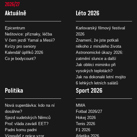
2026/27
Aktuálně
Léto 2026
Epicentrum
Karlovarský filmový festival
Neštovice: příznaky, léčba
2026
V čem jezdí Yamal a Mesii?
Znamení, že jste potkali
Kvízy pro seniory
někoho z minulého života
Kalendář úplňků 2026
Astronomické úkazy 2026:
Co je bodycount?
zatmění slunce a další
Jak obléci miminko při
vysokých teplotách?
Jak na dokonalé letní mojito
6 lehkých letních salátů
Politika
Sport 2026
Nová superdávka: kdo na ní
MMA
dosáhne?
Fotbal 2026/27
Sjezd sudetských Němců
Hokej 2026
Proč vláda zavádí EET?
Tenis 2026
Padni komu padni
F1 2026
Výpověď z práce vzor
Atletika 2026