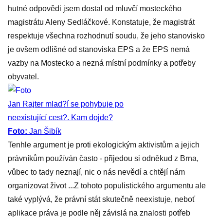
hutné odpovědi jsem dostal od mluvčí mosteckého
magistrátu Aleny Sedláčkové. Konstatuje, že magistrát
respektuje všechna rozhodnutí soudu, že jeho stanovisko
je ovšem odlišné od stanoviska EPS a že EPS nemá
vazby na Mostecko a nezná místní podmínky a potřeby
obyvatel.
Jan Rajter mlad?í se pohybuje po
neexistující cest?. Kam dojde?
Foto:
Jan Šibík
Tenhle argument je proti ekologickým aktivistům a jejich
právníkům používán často - přijedou si odněkud z Brna,
vůbec to tady neznají, nic o nás nevědí a chtějí nám
organizovat život ...Z tohoto populistického argumentu ale
také vyplývá, že právní stát skutečně neexistuje, neboť
aplikace práva je podle něj závislá na znalosti potřeb