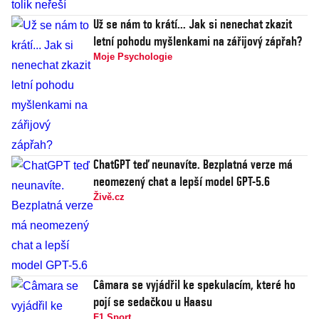
Už se nám to krátí... Jak si nenechat zkazit
letní pohodu myšlenkami na zářijový zápřah?
Moje Psychologie
ChatGPT teď neunavíte. Bezplatná verze má
neomezený chat a lepší model GPT-5.6
Živě.cz
Câmara se vyjádřil ke spekulacím, které ho
pojí se sedačkou u Haasu
F1 Sport