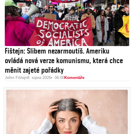
Fištejn: Slibem nezarmoutíš. Ameriku
ovládá nová verze komunismu, která chce
měnit zajeté pořádky
Jefim Fištejn
8. srpna 2026
06:00
Komentáře