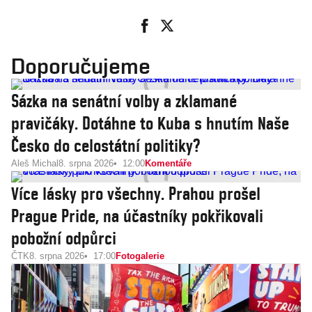
Doporučujeme
Sázka na senátní volby a zklamané
pravičáky. Dotáhne to Kuba s hnutím Naše
Česko do celostátní politiky?
Aleš Michal
8. srpna 2026
12:00
Komentáře
Více lásky pro všechny. Prahou prošel
Prague Pride, na účastníky pokřikovali
pobožní odpůrci
ČTK
8. srpna 2026
17:00
Fotogalerie