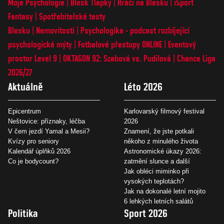
Moje Psychologie
Blesk Tlapky
Hráči na Blesku
iSport
Fantasy
Spotřebitelské testy
Blesku
Nemovitosti
Psychologika - podcast rozbíjející
psychologické mýty
Fotbalové přestupy ONLINE
Eventový
prostor Level 9
OKTAGON 92: Szabová vs. Pudilová
Chance Liga
2026/27
Aktuálně
Léto 2026
Epicentrum
Karlovarský filmový festival
Neštovice: příznaky, léčba
2026
V čem jezdí Yamal a Mesii?
Znamení, že jste potkali
Kvízy pro seniory
někoho z minulého života
Kalendář úplňků 2026
Astronomické úkazy 2026:
Co je bodycount?
zatmění slunce a další
Jak obléci miminko při
vysokých teplotách?
Jak na dokonalé letní mojito
6 lehkých letních salátů
Politika
Sport 2026