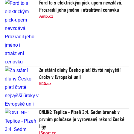
Ford to s elektrickým pick-upem nevzdává.
Prozradil jeho jméno i atraktivní cenovku
Auto.cz
Za státní dluhy Česko platí čtvrté nejvyšší
úroky v Evropské unii
E15.cz
ONLINE: Teplice - Plzeň 3:4. Sedm branek v
prvním poločase je vyrovnaný rekord české
ligy
iSport.cz