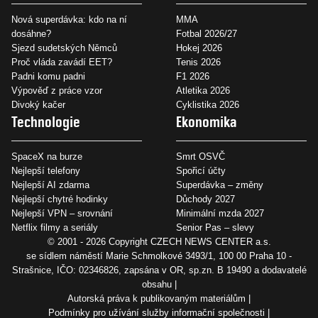
Nová superdávka: kdo na ní
MMA
dosáhne?
Fotbal 2026/27
Sjezd sudetských Němců
Hokej 2026
Proč vláda zavádí EET?
Tenis 2026
Padni komu padni
F1 2026
Výpověď z práce vzor
Atletika 2026
Divoký kačer
Cyklistika 2026
Technologie
Ekonomika
SpaceX na burze
Smrt OSVČ
Nejlepší telefony
Spořicí účty
Nejlepší AI zdarma
Superdávka – změny
Nejlepší chytré hodinky
Důchody 2027
Nejlepší VPN – srovnání
Minimální mzda 2027
Netflix filmy a seriály
Senior Pas – slevy
© 2001 - 2026 Copyright
CZECH NEWS CENTER a.s.
se sídlem náměstí Marie Schmolkové 3493/1, 100 00 Praha 10 -
Strašnice, IČO: 02346826, zapsána v OR, sp.zn. B 19490 a dodavatelé
obsahu
Autorská práva k publikovaným materiálům
Podmínky pro užívání služby informační společnosti