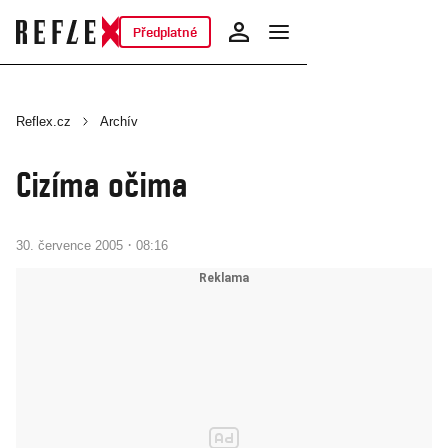
Předplatné
Reflex.cz
Archív
Cizíma očima
·
30. července 2005
08:16