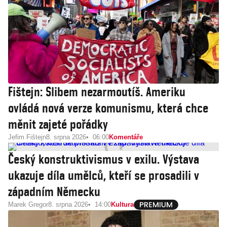
Fištejn: Slibem nezarmoutíš. Ameriku
ovládá nová verze komunismu, která chce
měnit zajeté pořádky
Jefim Fištejn
8. srpna 2026
06:00
Komentáře
Český konstruktivismus v exilu. Výstava
ukazuje díla umělců, kteří se prosadili v
západním Německu
Marek Gregor
8. srpna 2026
14:00
Kultura