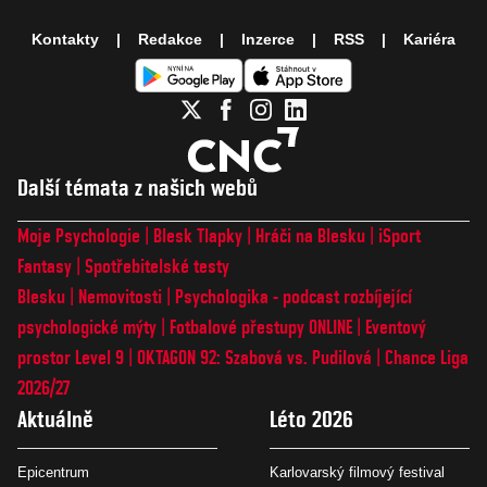
Kontakty
Redakce
Inzerce
RSS
Kariéra
Další témata z našich webů
Moje Psychologie
Blesk Tlapky
Hráči na Blesku
iSport
Fantasy
Spotřebitelské testy
Blesku
Nemovitosti
Psychologika - podcast rozbíjející
psychologické mýty
Fotbalové přestupy ONLINE
Eventový
prostor Level 9
OKTAGON 92: Szabová vs. Pudilová
Chance Liga
2026/27
Aktuálně
Léto 2026
Epicentrum
Karlovarský filmový festival