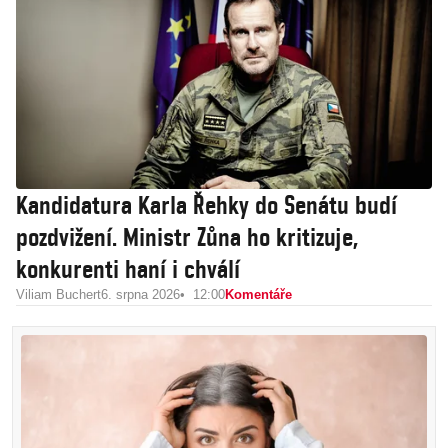
Kandidatura Karla Řehky do Senátu budí
pozdvižení. Ministr Zůna ho kritizuje,
konkurenti haní i chválí
Viliam Buchert
6. srpna 2026
12:00
Komentáře