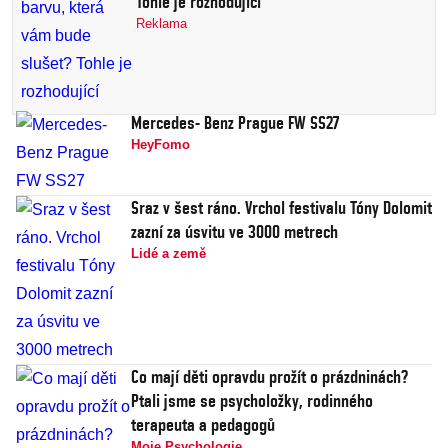
Tohle je rozhodující
Reklama
Mercedes- Benz Prague FW SS27
HeyFomo
Sraz v šest ráno. Vrchol festivalu Tóny Dolomit
zazní za úsvitu ve 3000 metrech
Lidé a země
Co mají děti opravdu prožít o prázdninách?
Ptali jsme se psycholožky, rodinného
terapeuta a pedagogů
Moje Psychologie