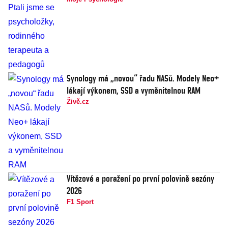
Synology má „novou“ řadu NASů. Modely Neo+
lákají výkonem, SSD a vyměnitelnou RAM
Živě.cz
Vítězové a poražení po první polovině sezóny
2026
F1 Sport