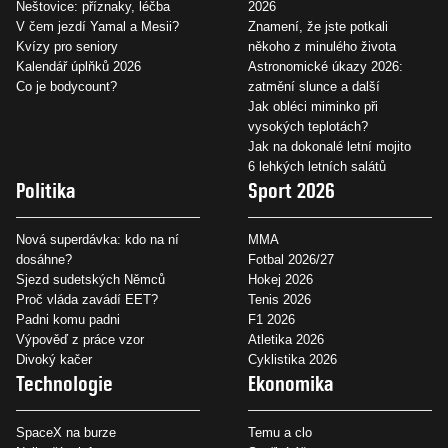
Neštovice: příznaky, léčba
2026
V čem jezdí Yamal a Mesii?
Znamení, že jste potkali
Kvízy pro seniory
někoho z minulého života
Kalendář úplňků 2026
Astronomické úkazy 2026:
Co je bodycount?
zatmění slunce a další
Jak obléci miminko při
vysokých teplotách?
Jak na dokonalé letní mojito
6 lehkých letních salátů
Politika
Sport 2026
Nová superdávka: kdo na ní
MMA
dosáhne?
Fotbal 2026/27
Sjezd sudetských Němců
Hokej 2026
Proč vláda zavádí EET?
Tenis 2026
Padni komu padni
F1 2026
Výpověď z práce vzor
Atletika 2026
Divoký kačer
Cyklistika 2026
Technologie
Ekonomika
SpaceX na burze
Temu a clo