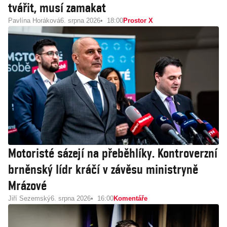
tvářit, musí zamakat
Pavlína Horáková
6. srpna 2026
18:00
Prostor X
Motoristé sázejí na přeběhlíky. Kontroverzní
brněnský lídr kráčí v závěsu ministryně
Mrázové
Jiří Sezemský
6. srpna 2026
16:00
Komentáře