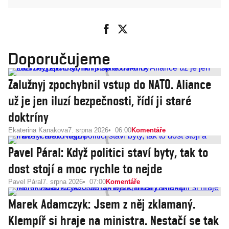
Doporučujeme
Zalužnyj zpochybnil vstup do NATO. Aliance
už je jen iluzí bezpečnosti, řídí ji staré
doktríny
Ekaterina Kanakova
7. srpna 2026
06:00
Komentáře
Pavel Páral: Když politici staví byty, tak to
dost stojí a moc rychle to nejde
Pavel Páral
7. srpna 2026
07:00
Komentáře
Marek Adamczyk: Jsem z něj zklamaný.
Klempíř si hraje na ministra. Nestačí se tak