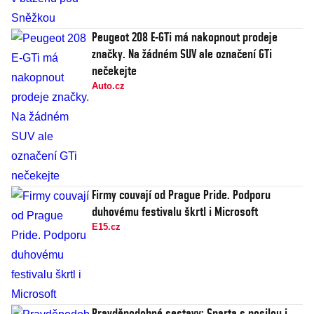
Peugeot 208 E-GTi má nakopnout prodeje
značky. Na žádném SUV ale označení GTi
nečekejte
Auto.cz
Firmy couvají od Prague Pride. Podporu
duhovému festivalu škrtl i Microsoft
E15.cz
Pravděpodobné sestavy: Sparta s posilou i