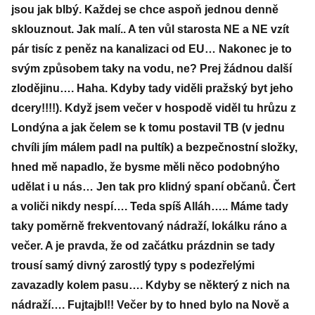
jsou jak blbý. Každej se chce aspoň jednou denně
sklouznout. Jak malí.. A ten vůl starosta NE a NE vzít
pár tisíc z peněz na kanalizaci od EU… Nakonec je to
svým způsobem taky na vodu, ne? Prej žádnou další
zlodějinu…. Haha. Kdyby tady viděli pražský byt jeho
dcery!!!!). Když jsem večer v hospodě viděl tu hrůzu z
Londýna a jak čelem se k tomu postavil TB (v jednu
chvíli jím málem padl na pultík) a bezpečnostní složky,
hned mě napadlo, že bysme měli něco podobnýho
udělat i u nás… Jen tak pro klidný spaní občanů. Čert
a voliči nikdy nespí…. Teda spíš Alláh….. Máme tady
taky poměrně frekventovaný nádraží, lokálku ráno a
večer. A je pravda, že od začátku prázdnin se tady
trousí samý divný zarostlý typy s podezřelými
zavazadly kolem pasu…. Kdyby se některý z nich na
nádraží…. Fujtajbl!! Večer by to hned bylo na Nově a