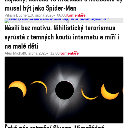
musel být jako Spider-Man
Viliam Buchert
10. srpna 2026
06:00
Komentáře
Násilí bez motivu. Nihilistický terorismus
vyrůstá z temných koutů internetu a míří i
na malé děti
Aleš Michal
9. srpna 2026
12:00
Komentáře