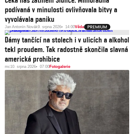
Čeká nás zatmění Slunce. Mimořádná
podívaná v minulosti ovlivňovala bitvy a
vyvolávala paniku
Jan Antonín Novák
9. srpna 2026
14:00
Věda
Dámy tančící na stolech i v ulicích a alkohol
tekl proudem. Tak radostně skončila slavná
americká prohibice
mc
10. srpna 2026
07:00
Fotogalerie