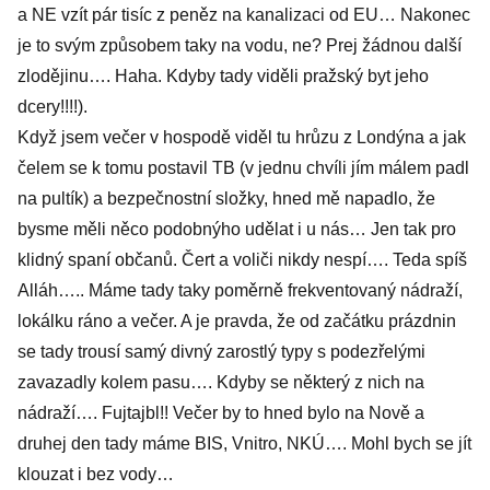
a NE vzít pár tisíc z peněz na kanalizaci od EU… Nakonec
je to svým způsobem taky na vodu, ne? Prej žádnou další
zlodějinu…. Haha. Kdyby tady viděli pražský byt jeho
dcery!!!!).
Když jsem večer v hospodě viděl tu hrůzu z Londýna a jak
čelem se k tomu postavil TB (v jednu chvíli jím málem padl
na pultík) a bezpečnostní složky, hned mě napadlo, že
bysme měli něco podobnýho udělat i u nás… Jen tak pro
klidný spaní občanů. Čert a voliči nikdy nespí…. Teda spíš
Alláh….. Máme tady taky poměrně frekventovaný nádraží,
lokálku ráno a večer. A je pravda, že od začátku prázdnin
se tady trousí samý divný zarostlý typy s podezřelými
zavazadly kolem pasu…. Kdyby se některý z nich na
nádraží…. Fujtajbl!! Večer by to hned bylo na Nově a
druhej den tady máme BIS, Vnitro, NKÚ…. Mohl bych se jít
klouzat i bez vody…