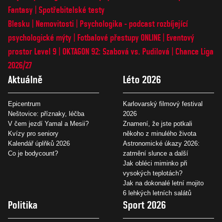
Fantasy
Spotřebitelské testy
Blesku
Nemovitosti
Psychologika - podcast rozbíjející
psychologické mýty
Fotbalové přestupy ONLINE
Eventový
prostor Level 9
OKTAGON 92: Szabová vs. Pudilová
Chance Liga
2026/27
Aktuálně
Léto 2026
Epicentrum
Karlovarský filmový festival
Neštovice: příznaky, léčba
2026
V čem jezdí Yamal a Mesii?
Znamení, že jste potkali
Kvízy pro seniory
někoho z minulého života
Kalendář úplňků 2026
Astronomické úkazy 2026:
Co je bodycount?
zatmění slunce a další
Jak obléci miminko při
vysokých teplotách?
Jak na dokonalé letní mojito
6 lehkých letních salátů
Politika
Sport 2026