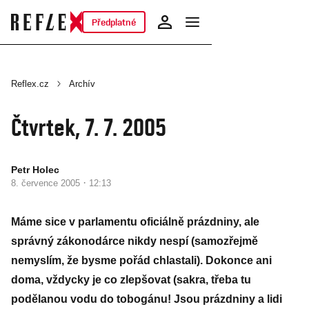
Předplatné
Reflex.cz
Archív
Čtvrtek, 7. 7. 2005
Petr Holec
·
8. července 2005
12:13
Máme sice v parlamentu oficiálně prázdniny, ale
správný zákonodárce nikdy nespí (samozřejmě
nemyslím, že bysme pořád chlastali). Dokonce ani
doma, vždycky je co zlepšovat (sakra, třeba tu
podělanou vodu do tobogánu! Jsou prázdniny a lidi