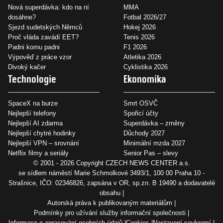
Nová superdávka: kdo na ní
MMA
dosáhne?
Fotbal 2026/27
Sjezd sudetských Němců
Hokej 2026
Proč vláda zavádí EET?
Tenis 2026
Padni komu padni
F1 2026
Výpověď z práce vzor
Atletika 2026
Divoký kačer
Cyklistika 2026
Technologie
Ekonomika
SpaceX na burze
Smrt OSVČ
Nejlepší telefony
Spořicí účty
Nejlepší AI zdarma
Superdávka – změny
Nejlepší chytré hodinky
Důchody 2027
Nejlepší VPN – srovnání
Minimální mzda 2027
Netflix filmy a seriály
Senior Pas – slevy
© 2001 - 2026 Copyright
CZECH NEWS CENTER a.s.
se sídlem náměstí Marie Schmolkové 3493/1, 100 00 Praha 10 -
Strašnice, IČO: 02346826, zapsána v OR, sp.zn. B 19490 a dodavatelé
obsahu
Autorská práva k publikovaným materiálům
Podmínky pro užívání služby informační společnosti
Informace o zpracování osobních údajů
Cookies
Nastavení soukromí