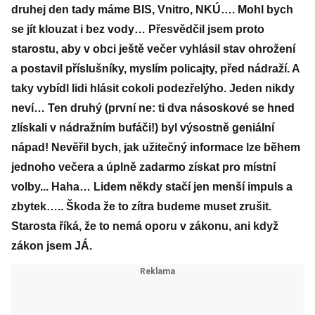
druhej den tady máme BIS, Vnitro, NKÚ…. Mohl bych
se jít klouzat i bez vody… Přesvědčil jsem proto
starostu, aby v obci ještě večer vyhlásil stav ohrožení
a postavil příslušníky, myslím policajty, před nádraží. A
taky vybídl lidi hlásit cokoli podezřelýho. Jeden nikdy
neví… Ten druhý (první ne: ti dva násoskové se hned
zlískali v nádražním bufáči!) byl výsostně geniální
nápad! Nevěřil bych, jak užitečný informace lze během
jednoho večera a úplně zadarmo získat pro místní
volby... Haha… Lidem někdy stačí jen menší impuls a
zbytek….. Škoda že to zítra budeme muset zrušit.
Starosta říká, že to nemá oporu v zákonu, ani když
zákon jsem JÁ.