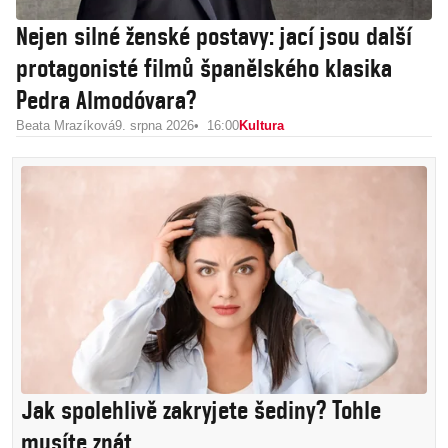
Nejen silné ženské postavy: jací jsou další
protagonisté filmů španělského klasika
Pedra Almodóvara?
Beata Mrazíková
9. srpna 2026
16:00
Kultura
Jak spolehlivě zakryjete šediny? Tohle
musíte znát