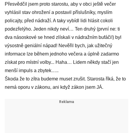
Přesvědčil jsem proto starostu, aby v obci ještě večer
vyhlásil stav ohrožení a postavil příslušníky, myslím
policajty, před nádraží. A taky vybídl lidi hlásit cokoli
podezřelýho. Jeden nikdy neví… Ten druhý (první ne: ti
dva násoskové se hned zlískali v nádražním bufáči!) byl
výsostně geniální nápad! Nevěřil bych, jak užitečný
informace lze během jednoho večera a úplně zadarmo
získat pro místní volby... Haha… Lidem někdy stačí jen
menší impuls a zbytek…..
Škoda že to zítra budeme muset zrušit. Starosta říká, že to
nemá oporu v zákonu, ani když zákon jsem JÁ.