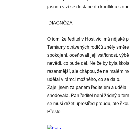
jasnou vizí se dostane do konfliktu s obc
DIAGNÓZA
O tom, že ředitel v Hostivici má nějaké 
Tamtamy otrávených rodičů zněly směrem
spokojeni, oceňovali její vstřícnost, výb
nevědí, co bude dál. Ne že by byla škol
razantnější, ale chápou, že na malém mě
udělal v rámci možného, co se dalo.
Zajel jsem za panem ředitelem a udělal
shodovala. Pan ředitel není žádný alter
se musí držet uprostřed proudu, ale ško
Přesto