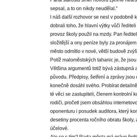
sepsal, a to on nikdy neudělal.“
I náš další rozhovor se nesl v podobně
dobrali toho, že hlavní výtky vůči ředite
provoz školy použil na mzdy. Pan ředitel 
složitější a ony peníze byly za pronájem
město odmítlo v nové, větší budově zvýši
Potíž maloměstských tahanic je, že jsou
Většina argumentů totiž bývá zástupná a
původu. Předpisy, šetření a zprávy jsou o
konečně dosáhl svého. Probírat detailně
té věci se zastupiteli, členem kontrolní 
rodiči, pročetl jsem obsáhlou interneto
oponenturu i posudek auditora, který kon
desetiny procenta ročního obratu školy,
účelové.
Ale co s tím? Rada města má právo ředi