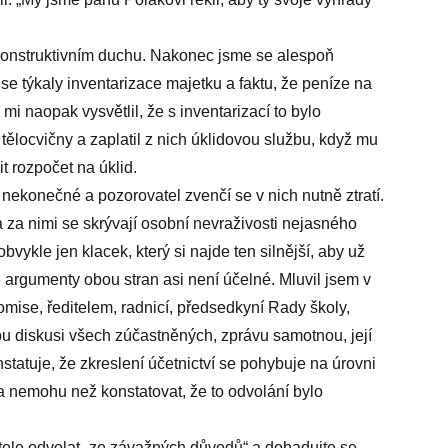
 konstruktivním duchu. Nakonec jsme se alespoň
li se týkaly inventarizace majetku a faktu, že peníze na
mi naopak vysvětlil, že s inventarizací to bylo
 tělocvičny a zaplatil z nich úklidovou službu, když mu
t rozpočet na úklid.
 nekonečné a pozorovatel zvenčí se v nich nutně ztratí.
 za nimi se skrývají osobní nevraživosti nejasného
bvykle jen klacek, který si najde ten silnější, aby už
 argumenty obou stran asi není účelné. Mluvil jsem v
komise, ředitelem, radnicí, předsedkyní Rady školy,
vou diskusi všech zúčastněných, zprávu samotnou, její
statuje, že zkreslení účetnictví se pohybuje na úrovni
 a nemohu než konstatovat, že to odvolání bylo
tele odvolat „ze závažných důvodů“ a dohadujte se,