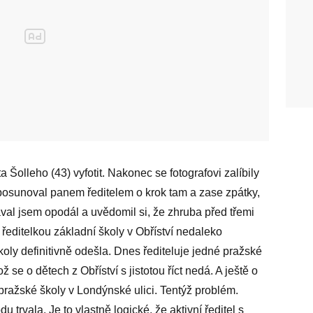
a Šolleho (43) vyfotit. Nakonec se fotografovi zalíbily
 posunoval panem ředitelem o krok tam a zase zpátky,
al jsem opodál a uvědomil si, že zhruba před třemi
 ředitelkou základní školy v Obříství nedaleko
koly definitivně odešla. Dnes řediteluje jedné pražské
 se o dětech z Obříství s jistotou říct nedá. A ještě o
 pražské školy v Londýnské ulici. Tentýž problém.
 trvala. Je to vlastně logické, že aktivní ředitel s