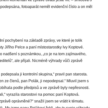
podepsána, fotoaparát neměl evidenční číslo a on měl
ední pochybení na základě zprávy, ve které je tolik
y Jiřího Pelce a paní místostarostky Ivy Koptové.
kého nadšení s poznámkou, „co je na tom zajímavého,
ditelů“, ale přijali. Nicméně výhrady vůči zprávě
 podepsala ji kontrolní skupina,“ pravil pan starosta.
den ze členů, pan Polák, ji nepodepsal.“ Mluvil jsem s
robíhala podle předpisů a ve zprávě byly nepřesnosti.
ali,“ vyrazila starostovi na pomoc paní Koptová.
té zprávě oprávněné?“ snažil jsem se vrátit k tématu.
l: „My jsme panu Polákovi řekli, aby ty svoje výhrady