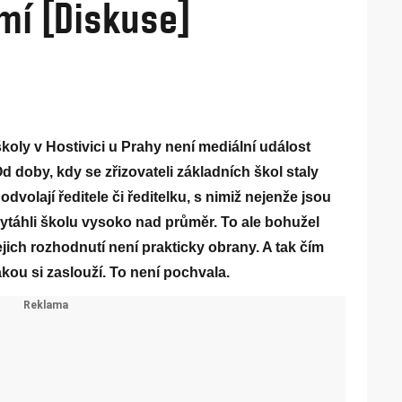
mí [Diskuse]
školy v Hostivici u Prahy není mediální událost
Od doby, kdy se zřizovateli základních škol staly
odvolají ředitele či ředitelku, s nimiž nejenže jsou
vytáhli školu vysoko nad průměr. To ale bohužel
ejich rozhodnutí není prakticky obrany. A tak čím
akou si zaslouží. To není pochvala.