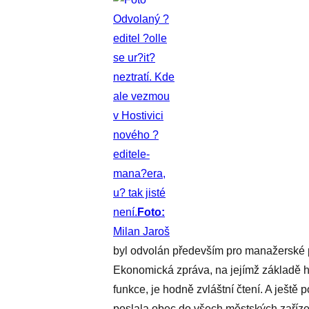
Odvolaný ?
editel ?olle
se ur?it?
neztratí. Kde
ale vezmou
v Hostivici
nového ?
editele-
mana?era,
u? tak jisté
není.
Foto:
Milan Jaroš
byl odvolán především pro manažerské p
Ekonomická zpráva, na jejímž základě h
funkce, je hodně zvláštní čtení. A ještě p
poslala obec do všech městských zařízen