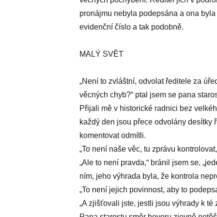
pronájmu nebyla podepsána a ona byla 
evidenční číslo a tak podobně.
MALÝ SVĚT
„Není to zvláštní, odvolat ředitele za úř
věcných chyb?“ ptal jsem se pana starost
Přijali mě v historické radnici bez vel
každý den jsou přece odvolány desítky ře
komentovat odmítli.
„To není naše věc, tu zprávu kontrolovat,
„Ale to není pravda,“ bránil jsem se, „je
ním, jeho výhrada byla, že kontrola nep
„To není jejich povinnost, aby to podeps
„A zjišťovali jste, jestli jsou výhrady k 
Pana starostu směr hovoru zjevně netěši