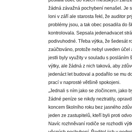
žádná závažná pochybení nenašel. Je stru
loni v září ale starosta řekl, že auditor p
problémy jsou, a tak obec posadila do š
kontrolovala. Sepsala jedenadvacet strá
podivuhodné. Třeba výtka, že šedesát ro
zaúčtováno, protože nebyl uveden účel a
jestli byly využity v souladu s posláním 
výtky, ale žádná z nich taková, aby zdův
jedenáct let budoval a podařilo se mu d
prací v naprosté většině spokojeni.
„Jednali s ním jako se zločincem, jako b
žádné peníze se nikdy neztratily, oprav
koncem školního roku bez jasného zdůvod
jeden ze zastupitelů, kteří byli proti odvo
Navíc rozhněvaní rodiče se rozhodli výt
věcných pochybení. Ředitel jich v podro