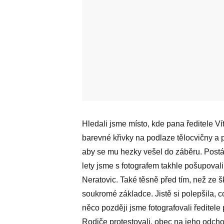
Hledali jsme místo, kde pana ředitele Vít
barevné křivky na podlaze tělocvičny a
aby se mu hezky vešel do záběru. Postáv
lety jsme s fotografem takhle pošupovali
Neratovic. Také těsně před tím, než ze š
soukromé základce. Jistě si polepšila, což
něco později jsme fotografovali ředitele
Rodiče protestovali, obec na jeho odchodu