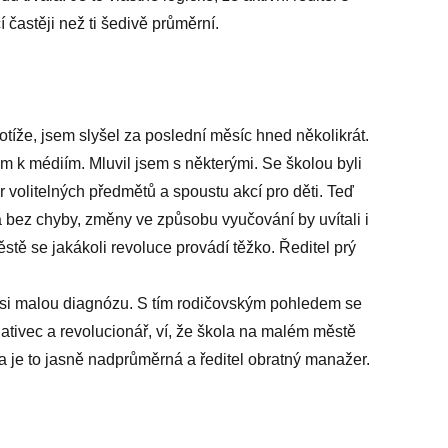
í častěji než ti šedivě průměrní.
potíže, jsem slyšel za poslední měsíc hned několikrát.
 k médiím. Mluvil jsem s některými. Se školou byli
ěr volitelných předmětů a spoustu akcí pro děti. Teď
a bez chyby, změny ve způsobu vyučování by uvítali i
stě se jakákoli revoluce provádí těžko. Ředitel prý
 si malou diagnózu. S tím rodičovským pohledem se
nativec a revolucionář, ví, že škola na malém městě
la je to jasně nadprůměrná a ředitel obratný manažer.