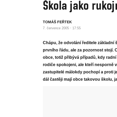
Škola jako rukoj
TOMÁŠ FEŘTEK
·
7. července 2005
17:55
Chápu, že odvolání ředitele základní 
prvního řádu, ale za pozornost stojí. 
obce, totiž přibývá případů, kdy radní 
rodiče spokojeni, ale kteří nesporně 
zastupitelé málokdy pochopí a proti j
dál častěji mají obce takovou školu, j