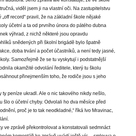
čná, viděl jsem ji na vlastní oči. Na zastupitelstvu
rý „off record“ pravil, že na základní škole nějaké
koly účetní a ta od prvního února do pátého dubna
nek výhrad, z nichž některé jsou opravdu
hlíků snědených při školní brigádě bylo špatně
kce, doba trvání a počet účastníků, a není tedy jasné,
školy. Samozřejmě že se tu vyskytují i podstatnější
odnila okamžité odvolání ředitele, který tu školu
osáhnout přinejmenším toho, že rodiče jsou s jeho
y ty peníze ukradl. Ale o nic takového nikdy nešlo,
du šlo o účetní chyby. Odvolali ho dva měsíce před
nění, proč je to tak neodkladné,“ říká Ivo Mravinac,
lání.
ky ve zprávě překontrolovat a konstatovali sedmnáct
bném komentáři ke zprávě uvádí ještě víc -- smlouva o