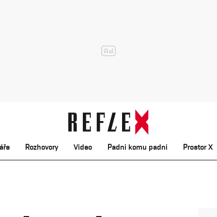
áře
Rozhovory
Video
Padni komu padni
Prostor X